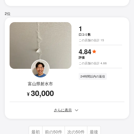
2位
1
口コミ数
この店舗の合計 15
4.84
評価
この店舗の合計 4.66
24時間以内の返信
富山県射水市
30,000
¥
さらに表示
最初
前の50件
次の50件
最後