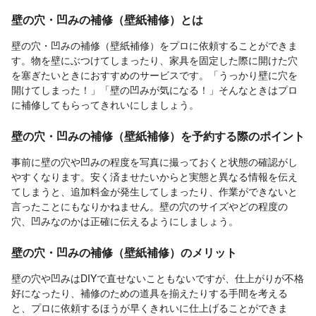
壁の穴・凹みの補修（壁紙補修）とは
壁の穴・凹みの補修（壁紙補修）をプロに依頼することができま
す。物を壁にぶつけてしまったり、家具を固定した際に開けた穴
を塞ぎたいときにおすすめのサービスです。「うっかり壁に穴を
開けてしまった！」「壁の凹みが気になる！」そんなときはプロ
に補修してもらってきれいにしましょう。
壁の穴・凹みの補修（壁紙補修）を予約する際のポイント
事前に壁の穴や凹みの程度を写真に撮っておくと状態の確認がし
やすくなります。安く済ませたいからと実態と異なる情報を伝え
てしまうと、追加料金が発生してしまったり、作業ができないと
言ったことにもなりかねません。壁の穴のサイズやどの程度の
穴、凹みなのかは正確に伝えるようにしましょう。
壁の穴・凹みの補修（壁紙補修）のメリット
壁の穴や凹みはDIYで直せないこともないですが、仕上がりが不格
好になったり、補修のための道具を揃えたりする手間を考える
と、プロに依頼するほうが早くきれいに仕上げることができま