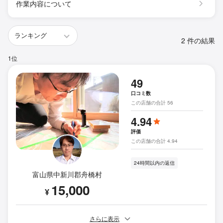
作業内容について
2 件の結果
1位
49
口コミ数
この店舗の合計 56
4.94
評価
この店舗の合計 4.94
24時間以内の返信
富山県中新川郡舟橋村
15,000
¥
さらに表示