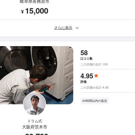
岐阜県各務原市
15,000
¥
さらに表示
58
口コミ数
この店舗の合計 150
4.95
評価
この店舗の合計 4.95
24時間以内の返信
ドラム式
大阪府茨木市