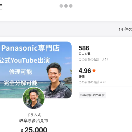
14 件
586
口コミ数
この店舗の合計 1,151
4.96
評価
この店舗の合計 4.96
24時間以内の返信
ドラム式
岐阜県多治見市
25,000
¥