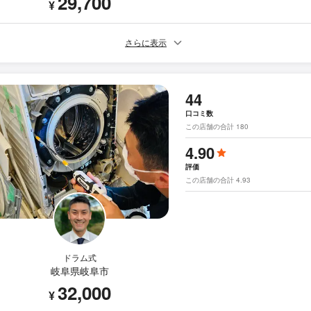
29,700
¥
さらに表示
44
口コミ数
この店舗の合計 180
4.90
評価
この店舗の合計 4.93
ドラム式
岐阜県岐阜市
32,000
¥