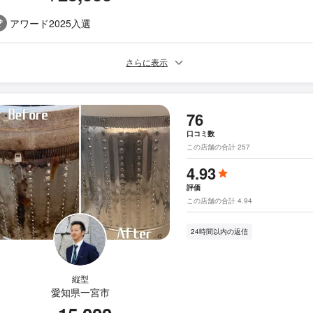
アワード2025入選
さらに表示
76
口コミ数
この店舗の合計 257
4.93
評価
この店舗の合計 4.94
24時間以内の返信
縦型
愛知県一宮市