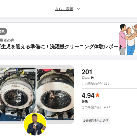
さらに表示
特集
用者の声
新生児を迎える準備に！洗濯機クリーニング体験レポート
201
口コミ数
この店舗の合計 339
4.94
評価
この店舗の合計 4.91
24時間以内の返信