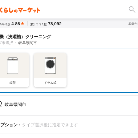
4.86
78,092
2026
の平均点
累計口コミ数
機（洗濯槽）クリーニング
プ未選択
・
岐阜県関市
縦型
ドラム式
岐阜県関市
オプション：
タイプ選択後に指定できます