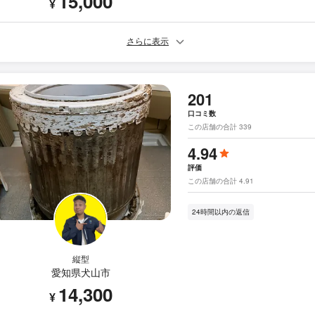
15,000
¥
さらに表示
201
口コミ数
この店舗の合計 339
4.94
評価
この店舗の合計 4.91
24時間以内の返信
縦型
愛知県犬山市
14,300
¥