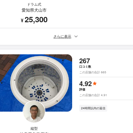
ドラム式
愛知県犬山市
25,300
¥
さらに表示
267
口コミ数
この店舗の合計 665
4.92
評価
この店舗の合計 4.91
24時間以内の返信
縦型