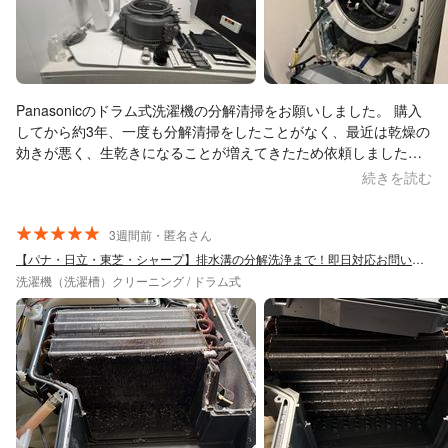
Panasonicのドラム式洗濯機の分解清掃をお願いしました。 購入
してから約3年、一度も分解清掃をしたことがなく、最近は乾燥の
効きが悪く、生乾きになることが増えてきたため依頼しました。
作業中も分解から洗浄、組み立てまで見させていただきました
続きを読む
が、一つひとつの作業がとても丁寧で、手際も良く、安心してお
任せすることができました。 経験や実績が豊富なことが伝わる作
業内容で、細かい部分までしっかり清掃していただき、乾燥の効
3週間前・匿名さん
きも改善されて大満足です。 作業後の清掃や片付けまで丁寧に行
【パナ・日立・東芝・シャープ】排水溝の分解洗浄まで！即日対応お問い合わせ下さい！
ってくださり、最後まで気持ちよく対応していただきました。 ま
洗濯機（洗濯槽）クリーニング / ドラム式
た定期的にお願いしたいと思いますし、家族や知人にも安心して
紹介できる業者さんです。ありがとうございました。