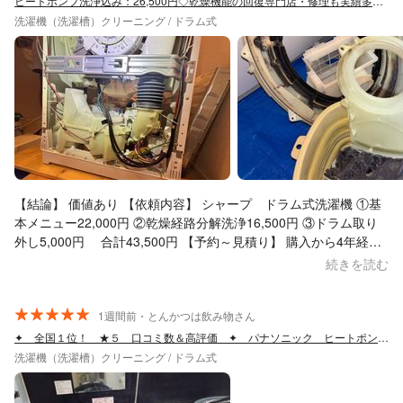
ヒートポンプ洗浄込み：26,500円◇乾燥機能の回復専門店・修理も実績多数◇
す。 また施行後に、これで改善がなかった際はまた相談にのりま
洗濯機（洗濯槽）クリーニング / ドラム式
すと言っていただけて安心しました。 くらしのマーケットでの依
頼と洗濯機解体洗浄の依頼は初めてで不安も多かったですが、時
間厳守、迅速な対応、メッセージでのレスポンスも早く、依頼し
て良かったと振り返っています。 また何かありましたら、お掃除
の依頼をしたいと思います。ありがとうございました！
【結論】 価値あり 【依頼内容】 シャープ ドラム式洗濯機 ①基
本メニュー22,000円 ②乾燥経路分解洗浄16,500円 ③ドラム取り
外し5,000円 合計43,500円 【予約～見積り】 購入から4年経過
したドラム式洗濯機の乾燥機能が徐々に低下してきたことから検
続きを読む
討を開始。最安価格ではありませんでしたが、作業内容に応じた
具体的な金額を提示している「Multiup Clean」を選択しました。
予約後すぐにメッセージがあり、その後もやり取りもかなりスム
1週間前・とんかつは飲み物さん
ーズでした。見積りも説明欄記載の通り。また、メッセージ内で
✦ 全国１位！ ★５ 口コミ数＆高評価 ✦ パナソニック ヒートポンプ無料です！
エラーメッセージの具体的な質問まであり、かなり業界に精通し
洗濯機（洗濯槽）クリーニング / ドラム式
た業者様だと感じました。 【施工時】 車両の内部や工具類は整理
整頓されており第一印象◎。施工の順序について説明を受けて作