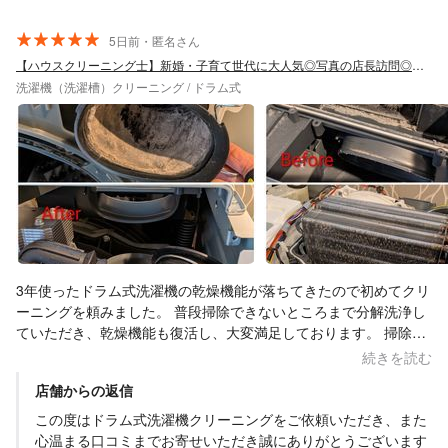
説明していただき、とても分かりやすかったです。 エアコンはこ
れまでにも他の業者さんにお願いしたことがありますが、今回は
今まで掃除してもらえなかったホースの内部まできれいにしてい
5日前・匿名さん
ただき、内容についても丁寧に説明してくださいました。 お一人
【ハウスクリーニング士】新婚・子育て世代に大人気◎写真の店長訪問◎非喫煙◎清潔感
での作業にもかかわらず、とても手際が良く、予定していた時間
洗濯機（洗濯槽）クリーニング / ドラム式
より早く終わったのも嬉しかったです。 クリーニング後はエアコ
ンの効きがとても良くなり、洗濯物の嫌な臭いもなくなって、大
変満足しています！ またぜひお願いしたいと思います！ありがと
うございました︎！
3年使ったドラム式洗濯機の乾燥機能が落ちてきたので初めてクリ
ーニングを頼みました。 普段掃除できないところまで分解洗浄し
ていただき、乾燥機能も復活し、大変満足しております。 掃除時
間は4時間ほど。使用したお風呂場も使う前より綺麗にしてくださ
続きを読む
り、水垢やカビが落ちていてビックリしました。風呂桶まで洗っ
店舗からの返信
てくださっていました。細かいところまでお気遣いいただきあり
がとうございました。 気さくで話しやすい方でこちらも安心して
この度はドラム式洗濯機クリーニングをご依頼いただき、また
お任せすることができ、堀さんに頼んで良かったです。 またクー
心温まる口コミまでお寄せいただき誠にありがとうございます