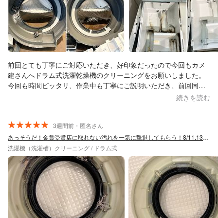
前回とても丁寧にご対応いただき、好印象だったので今回もカメ
建さんへドラム式洗濯乾燥機のクリーニングをお願いしました。
今回も時間ピッタリ、作業中も丁寧にご説明いただき、前回同様
に安心してお任せできました。 また今回は今後のお手入れや使用
続きを読む
方法のアドバイスや、リピーター対応も大変助かりました。 妻と
もやっぱりカメ建さんにお願いして良かったねと話していたとこ
ろです。 今回もありがとうございました。今後も是非お願いした
3週間前・匿名さん
いと考えております。 ※洗濯乾燥機情報 メーカー：TOSHIBA 型
あっそうだ！金賞受賞店に取れない汚れを一気に撃退してもらう！8/11.13空き有
番：ZABOON TW-127XM2L(W) 使用年数：３年弱 ※各写真は左：
洗濯機（洗濯槽）クリーニング / ドラム式
洗浄前・右：洗浄後です