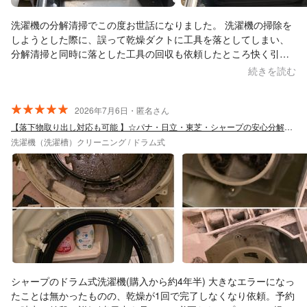
洗濯機の分解清掃でこの度お世話になりました。 洗濯機の掃除を
しようとした際に、誤って乾燥ダクトに工具を落としてしまい、
分解清掃と同時に落とした工具の回収も依頼したところ快く引き
受けてくださいました。 洗濯機を分解していただいたところ工具
続きを読む
はすぐに見つかり、また乾燥機能も低下していたためヒートポン
プの清掃も丁寧にしていただき大変助かりました。 最後に動作確
認作業もきちんとしてくださり、また作業開始とほぼ同時に小さ
2026年7月6日・匿名さん
い子供が別室で昼寝をしていたのでですが、その子供が起きる前
【落下物取り出し対応も可能 】☆パナ・日立・東芝・シャープの安心分解洗浄店です！
に効率よく作業を進めてくださいました。 事前のメッセージでの
洗濯機（洗濯槽）クリーニング / ドラム式
やり取りも返信がとても早く、トラブルの最中とても助かりまし
た。 また清掃の際にはどうぞよろしくお願い致します。
シャープのドラム式洗濯機(購入から約4年半) 大きなエラーになっ
たことは無かったものの、乾燥が1回で完了しなくなり依頼。予約