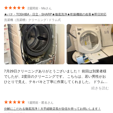
洗浄をお願いしました。 このドラム式洗濯機の使用歴は4年弱で
すが、思っていた以上に汚れていて驚きました。 作業を見ていて
2週間前・Maさん
つい驚きの声が出ても、質問をしても、にこやかに丁寧に説明し
★パナ・TOSHIBA・日立・SHARP★徹底洗浄★乾燥機能の改善★即日対応
てくださって嬉しかったです！ 心配の種のブラシも早々に取って
洗濯機（洗濯槽）クリーニング / ドラム式
いただき、洗濯機もピカピカにしていただき、掃除に使用した洗
面台やお風呂場もピカピカにしてくださりました。 また何かあれ
ばこちらにお願いしたいと思います！ 本当にありがとうございま
した！
7月29日クリーニングありがとうございました！ 前回は別業者様
でしたが、2度目のクリーニングです。 こちらは、若い男性がお
ひとりで見え、テキパキと丁寧に作業してくれました。 ドラムの
取り外しはない業者様でしたが、作業時間が短いのは魅力的でし
続きを読む
た。 残念ながら、我が家の場合は取れない汚れや乾燥の完全改善
とはいかず、エラーコードも直りませんでしたが、使用頻度や経
年のため仕方ない部分もあるのかなと思っています。最後もキレ
1週間前・匿名さん
イにしてくれて、作業に問題はありません。安心してお任せ出来
分解にこだわる徹底洗浄！大手経験店長が自信を持ってお伺いします！