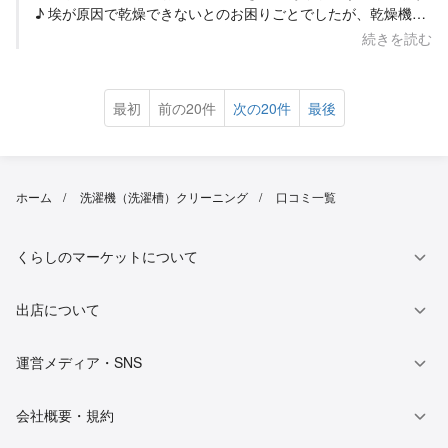
ラーのクリーニングなどでもこちらで頼みたいと思います！
♪ 埃が原因で乾燥できないとのお困りごとでしたが、乾燥機能
がしっかり復活し、ご満足いただけたとのことで大変嬉しく思
続きを読む
います♪普段お手入れが難しい内部まで分解洗浄することで、
本来の性能を取り戻すお手伝いができ安心いたしました。髪の
毛や衣服の繊維等でヒートポンプも詰まっておりましたが、キ
最初
前の20件
次の20件
最後
レイに除去できました！ また、お風呂場や風呂桶は簡易清掃レ
ベルですのでお気遣い不要です。ただ、作業でお借りした場所
は、感謝の気持ちを込めてできる限りキレイな状態でお返しす
るよう心掛けていますので、そのように感じていただけたのは
ホーム
洗濯機（洗濯槽）クリーニング
口コミ一覧
ありがたいです♪ お話ししやすく、安心してお任せいただけた
とのお言葉も大変光栄です！「堀さんに頼んで良かった」との
お言葉が何よりの励みになります！！ ぜひエアコンクリーニン
くらしのマーケットについて
グの際もお任せください。今後もご期待にお応えできるよう、
丁寧な作業と安心できる対応を心掛けてまいります。またお会
いできる日を楽しみにしております！ Daretomo堀
出店について
運営メディア・SNS
会社概要・規約