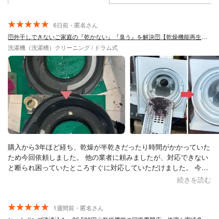
6日前・匿名さん
🛜外干しできないご家庭の『乾かない』『臭う』を解決🛜【乾燥機能再生専門店】
洗濯機（洗濯槽）クリーニング / ドラム式
購入から3年ほど経ち、乾燥が半乾きだったり時間がかかっていた
ため今回依頼しました。 他の業者に頼みましたが、対応できない
と断られ困っていたところすぐに対応していただけました。 今ま
で他社で自宅のいろんな箇所のクリーニングをお願いしたことが
続きを読む
ありますが、一番丁寧な接客だったこと、また施行後にゴミが一
つもなく本当に綺麗で感激しました。 子供がいて洗濯機は毎日数
回回すので、生活に必要不可欠なのですが、ドラム式は自分での
1週間前・匿名さん
掃除が行き届かない場所も多く今回綺麗になって嬉しい限りで