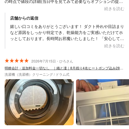
の時点で値段の詳細(当日中を見てみて必要ならオプションの提案
をすることもある)を丁寧に伝えてもらっていたので安心でした。
続きを読む
作業中もその都度どういう状態(原因)で乾燥不良を起こしていたの
店舗からの返信
か、今どのような作業をしているかなど細かく説明を挟みながら
進めてくださり安心してお任せできました。 ヒートポンプの目詰
嬉しい口コミをありがとうございます！ ダクト外れや目詰まり
まりによる乾燥不良かもと開くとダクトのホースが外れて本体の
など原因をしっかり特定でき、乾燥能力をご実感いただけてホ
中は埃まみれで、予定より長い時間のクリーニングになってしま
ッとしております。長時間お邪魔いたしました！ 「安心して任
い申し訳無かったですが「できる限りの所までクリーニングを」
せられた」というお言葉を励みに、今後も万全のアフターフォ
続きを読む
と丁寧にやっていただけ助かりました。約4時間半かけて動作確認
ローでお応えします。またのご利用を心よりお待ちしておりま
まできちんとしてから作業終了、「数日様子を見て何かあればす
す。
2026年7月15日・ひろさん
ぐ連絡ください」とも言ってくださりアフターフォローもしっか
りしているなと感じます。 我が家はヒートポンプも目詰まりしっ
明瞭会計・追加料金一切なし ｜織と凜｜8月残り4名ヒートポンプ込み28000円
かりだったので1番高いオプションの洗浄までしてもらいました
洗濯機（洗濯槽）クリーニング / ドラム式
が、購入当初こんなに風出てたかなぁと思うほど乾燥能力も復活
して大満足です。