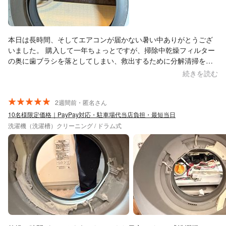
本日は長時間、そしてエアコンが届かない暑い中ありがとうござ
いました。 購入して一年ちょっとですが、掃除中乾燥フィルター
の奥に歯ブラシを落としてしまい、救出するために分解清掃を依
頼しました。一年程度ではそれほど汚れていないかなと思ってい
続きを読む
ましたが、意外と埃がたまっており、クリーニングしていただけ
て良かったです。 神田様は事前のやりとりから返信も早く丁寧で
した。実際の作業の際も床にマット等を履いて細心の注意を払っ
2週間前・匿名さん
てやってくださってました。作業前から作業中、作業後も色々と
10名様限定価格｜PayPay対応・駐車場代当店負担・最短当日
ご説明いただき、安心してお任せできました。完了後の試運転で
洗濯機（洗濯槽）クリーニング / ドラム式
も不備は無さそうで、（さらにたまたまとは仰っておりました
が）乾燥中の扉からの空気漏れもなくなっており、嬉しい限りで
す。作業で使用したお風呂の排水溝まで綺麗にしてくださり驚き
と感動です。とても満足でしたのでまた数年後洗濯機の中が汚れ
た頃にお願いしたいと思いました。