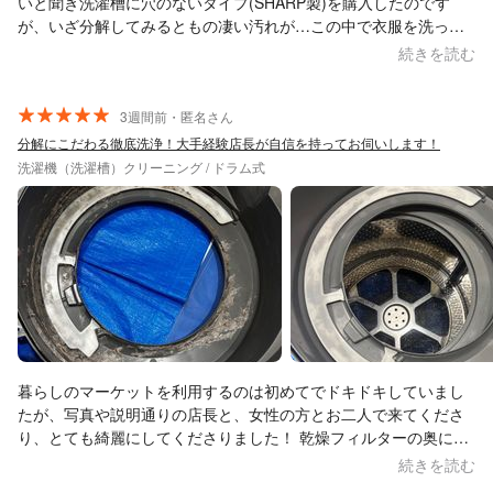
いと聞き洗濯槽に穴のないタイプ(SHARP製)を購入したのです
が、いざ分解してみるともの凄い汚れが…この中で衣服を洗って
いたのかと驚きました。浴室も丁寧に養生をして、途中で何度も
続きを読む
確認させていただきながらの作業だったので、終始安心してお任
せできました。匂いが気になっていた排水口のトラップもきれい
に清掃していただき、洗濯槽は新品のようにピカピカになり嬉し
3週間前・匿名さん
かったです。またお人柄も良く、質問にも穏やかにお答えいただ
分解にこだわる徹底洗浄！大手経験店長が自信を持ってお伺いします！
けて威圧感もなく、女性一人でも安心してお願いできる方だと思
洗濯機（洗濯槽）クリーニング / ドラム式
いました。洗濯機を清潔に保つアドバイスもいただいたので、汚
れる前にこまめにできるお掃除は頑張って、また定期的に分解洗
浄をお願いしようと思います。この度は本当にありがとうござい
ました！
暮らしのマーケットを利用するのは初めてでドキドキしていまし
たが、写真や説明通りの店長と、女性の方とお二人で来てくださ
り、とても綺麗にしてくださりました！ 乾燥フィルターの奥に掃
除用のブラシを落としてしまい、それを取るのが一番の目的でし
続きを読む
たが、どうせ分解が必要なら分解洗浄もしたいと思い、今回分解