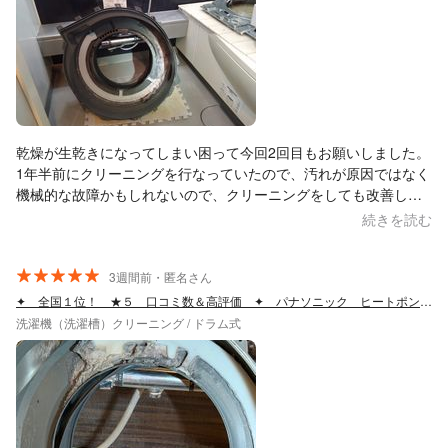
業開始。作業途中にも色々とドラム式洗濯機のことについて教え
ていただきました。 【総評】 くらしのマーケット出店後3ヵ月し
か経過していないとのことで口コミは少ないですが、本当にすべ
て分解して徹底的に清掃していただきました（他社は分解しない
部分や表面的な洗浄に留まることもあるようです）。想像してい
た以上の作業内容で、価格以上の価値を感じています。ドラム式
分解掃除（乾燥経路分解洗浄含む）は多少値段が高くでも、こち
乾燥が生乾きになってしまい困って今回2回目もお願いしました。
らに任せるべきです。特に浜松市内で同様の業者は少ないので、
1年半前にクリーニングを行なっていたので、汚れが原因ではなく
浜松市民や近隣の方は是非こちらの業者様をおすすめします。
機械的な故障かもしれないので、クリーニングをしても改善しな
いかもしれないですとメッセージやり取りでお話してくれました
続きを読む
が、リスクは承知でその時はその時で構わないのでと言って、ク
リーニングをしてもらいました。結果はかなりの汚れがあり、き
れいさっぱりにしていただけました。洗濯槽よりもヒートポンプ
3週間前・匿名さん
の汚れがひどかったです。クリーニング前の洗濯槽の画像を上げ
✦ 全国１位！ ★５ 口コミ数＆高評価 ✦ パナソニック ヒートポンプ無料です！
させてもらっています。汚れの現状説明、作業後は我が家の使用
洗濯機（洗濯槽）クリーニング / ドラム式
状況も考慮した普段のお手入れのアドバイスをしていただきまし
た。1回目の時にとても親切にしてくれて2回目も迷わずに指名さ
せていただきました。3回目もお願いしますとお話をさせていただ
きました。