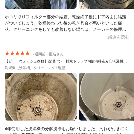
ホコリ取りフィルター部分の結露、乾燥終了後にドア内面に結露
がついてしまう、乾燥終わった後の乾き具合が悪いといった症
状。クリーニングをしても改善しない場合は、メーカーの修理も
視野に入れての依頼でした。 今回のクリーニングをしても改善す
続きを読む
るかわからないと正直にお話いただき、でも出来る限り手を尽く
してくれると仰ってくれたので安心してお任せできました。 作業
終了後は結露などの症状も改善されて、乾き具合も良く、乾燥時
2週間前・匿名さん
間も短縮されてとても良くなりました！ここまで良くなると正直
【ビートウォッシュ多数】洗濯パン・排水トラップ内部清掃込み〇洗濯機専門〇
期待していなかったので、お願いして良かったです。 とても良か
洗濯機（洗濯槽）クリーニング / 縦型
った点 ・約束時間前に到着予定時刻の連絡がいただける。 ・作業
内容の出来る出来ないを丁寧に教えてくれる。 ・金額を作業前に
確認してくれる。 ・使い方のアドバイスをくれる。 ・相談内容に
的確にわかりやすく説明してくれる。 ・作業完了後、洗濯機前や
お風呂場が問題なく片付けられている。 お人柄も良く、とても症
状が改善したのでお願いして良かったと感じました。 暑い中あり
がとうございました。
4年使用した洗濯機の分解洗浄をお願いしました。汚れが付きにく