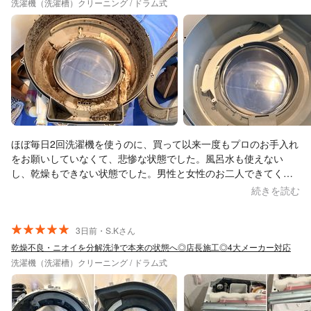
るかと思います！ ネコや子供たちが懐いてしまい申し訳なかった
洗濯機（洗濯槽）クリーニング / ドラム式
ですが、野球へのあたたかな応援までありがとうございました！
お人柄にとても感動しました^^ありがとうございました！
ほぼ毎日2回洗濯機を使うのに、買って以来一度もプロのお手入れ
をお願いしていなくて、悲惨な状態でした。風呂水も使えない
し、乾燥もできない状態でした。男性と女性のお二人できてくだ
さいました。 徹底分解して、すんごい綺麗にしてもらいました。
続きを読む
特に、乾燥フィルターの奥が、埃の塊がどうやったって取れず、
どうしたもんかと思っていたんですが、ピッカピカになりまし
た。あれ？お風呂掃除と洗面所掃除もお願いしたっけ？と思うく
3日前・S.Kさん
らい、蛇口や床が光っていました。「槽洗浄を一回かけてから洗
乾燥不良・ニオイを分解洗浄で本来の状態へ◎店長施工◎4大メーカー対応
濯してください。そしたら、ゴミクズフィルターにとれた汚れが
洗濯機（洗濯槽）クリーニング / ドラム式
出てくると思います。」と言われてやったら、すんごい取れて
て、感動しました。またお願いしたいです。