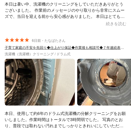
本日は暑い中、洗濯機のクリーニングをしていただきありがとう
ございました。 作業前のメッセージのやり取りから非常にスムー
ズで、当日を迎える前から安心感がありました。 本日はとても蒸
し暑く厳しい環境だったにもかかわらず、嫌な顔ひとつせず、時
続きを読む
間をかけて隅々まで丁寧に作業してくださいました。 作業中に
は、汚れの「ビフォー・アフター」を実際に見せていただけたの
で、どれだけ綺麗になったかが一目で分かり、とても感動しまし
6日前・たなばたさん
た。 また、説明がとても丁寧でこちらの些細な悩みにも親身に相
子育て家庭の不安を先回り◆仕上がり保証◆作業後も相談可◆７年連続表彰・全国２位
談に乗ってくださり、今後のメンテナンス方法についてもプロな
洗濯機（洗濯槽）クリーニング / ドラム式
らではのアドバイスをいただけて大変勉強になりました。 綺麗に
なった洗濯機で、これからの洗濯がとても気持ちよくできること
を嬉しく思います。また次回も山崎さんにお願いしたいと思いま
す。本当にありがとうございました！
本日、使用して約6年のドラム式洗濯機の分解クリーニングをお願
いしました。作業時間はトータルで3時間弱でした。 写真のとお
り、普段では取れない汚れまでしっかりときれいにしていただ