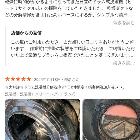
乾燥に時間がかかるようになってきた日立のドラム式洗濯機（ヒ
ートリサイクル式）の掃除をしていただきました。 乾燥ダクトな
どの分解清掃が含まれた高いコースにするか、シンプルな清掃の
安いコースにするか悩んでいましたが、分解時に見せていただい
続きを読む
た上で、「そこまで汚れていないので、シンプルなコースでいい
店舗からの返信
と思う」と親切にご提案いただきました。 ただ個人的には、今回
清掃した後は壊れるまで使いたかったので、徹底的に清掃しても
この度はご利用いただき、また嬉しい口コミをありがとうござ
らいたく、高いコースをお願いしました。 結果は絶大で、清掃後
います。 作業前に実際の状態をご確認いただき、ご納得いただ
に写真を見せていただいたのですが、 乾燥の風量が清掃前から1.5
いた上で最適なプランをご提案できたことを嬉しく思います。
倍になったようです。（5.9→9.3） 改めて、自分の洗濯機の埃が
今後も必要のない作業を無理におすすめすることなく、お客様
続きを読む
溜まっていることと、丁寧に清掃いただけたことを実感できまし
にとって最適なご提案を心掛けてまいります。 またお困りの際
た。 対応も丁寧でよかったです。
は、お気軽にご相談ください。この度は誠にありがとうござい
2026年7月18日・匿名さん
ました。
☆大好評☆ドラム洗濯機分解洗浄☆1日2件限定！損害保険加入済｡⁠◕⁠‿⁠◕⁠｡
洗濯機（洗濯槽）クリーニング / ドラム式