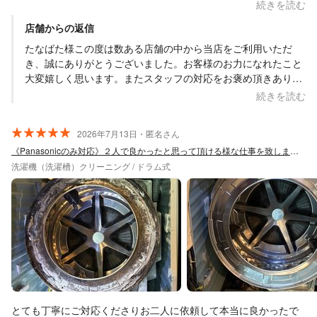
き、とても満足しています。分解前と作業後に声をかけてくださ
続きを読む
り、汚れの状態や仕上がりを確認できたので安心してお任せでき
店舗からの返信
ました。 また、普段のお手入れ方法も丁寧に教えてくださり、と
ても参考になりました。作業後は床に落ちたゴミや排水口にたま
たなばた様この度は数ある店舗の中から当店をご利用いただ
ったゴミまできちんと片付けてくださり、最後までとても丁寧な
き、誠にありがとうございました。お客様のお力になれたこと
対応でした。 またぜひお願いしたいと思います。 ありがとうござ
大変嬉しく思います。またスタッフの対応をお褒め頂きありが
いました。
とうございます。担当したスタッフも励みになると思います。
続きを読む
これからもお客様に喜んでいただけるサービスをお届けできる
ように努力して参りますので、今後ともYM美装をよろしくお
2026年7月13日・匿名さん
願いいたします。
《Panasonicのみ対応》２人で良かったと思って頂ける様な仕事を致します！
洗濯機（洗濯槽）クリーニング / ドラム式
とても丁寧にご対応くださりお二人に依頼して本当に良かったで