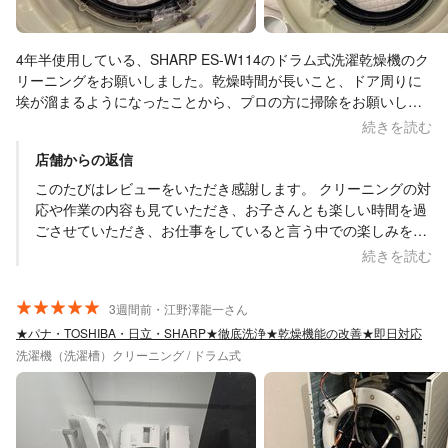
4年半使用している、SHARP ES-W114のドラム式洗濯乾燥機のク
リーニングをお願いしました。乾燥時間が長いこと、ドア周りに
埃が溜まるようになったことから、プロの方に掃除をお願いした
いと思い、依頼しました。 元々はドラム槽取り外し分解洗浄で依
続きを読む
頼していましたが、洗濯槽の汚れがないことから、通常のクリー
店舗からの返信
ニングへの変更を提案していただきました。お値段も倍近くなる
ので、状況に応じて対応いただけて助かりました。 2歳の子供が
このたびはレビューをいただき感謝します。 クリーニングの対
いることから、作業の邪魔をしないか心配していましたが、危な
応や作業の内容も見ていただき、お子さんとも楽しい時間を過
いものは子供の手の届かない場所に置いてくださり流石の対応だ
ごさせていただき、お仕事をしていると言う中での楽しみをい
なと思いました。 子供と我が子のように接していただき、嬉しか
ただき感謝しています。 本当にありがとうございました。 次
続きを読む
ったです。楽しい時間をありがとうございました。 近々エアコン
回はエアコンクリーニングでお伺いします。 お褒めの言葉をい
掃除(こちらも4年半ぶり)を依頼させていただきます！
ただき、また次の仕事の励みとなります。
3週間前・江野澤龍一さん
★パナ・TOSHIBA・日立・SHARP★徹底洗浄★乾燥機能の改善★即日対応
洗濯機（洗濯槽）クリーニング / ドラム式