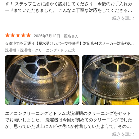
す！ ステップごとに細かく説明してくださり、今後のお手入れカ
ードまでいただきました。 こんなに丁寧な対応をしてくださると
ころが他にあるのだろうかと思っております。 気持ちの良い対応
続きを読む
本当にありがとうございました！ 一部経年劣化のパーツが有った
のですが具体的にどのパーツがどうなっているかも説明してくだ
さり、とても参考になりました。 今回を機にPanasonicに依頼し
2026年7月12日・匿名さん
て経年劣化したパーツを取り替えて、もう少し長生きしてくれる
☆洗浄力を元通り【脱水受けカバー交換修理】対応店◉4大メーカー対応◉寝屋川発
かも、と希望が見出せました。 中を開けないとわからないことだ
洗濯機（洗濯槽）クリーニング / ドラム式
ったのでとても助かりました。綺麗に掃除するだけでなく、中身
の構造にお詳しいこと、具体的なアドバイスなどいただけたとこ
ろが想像以上の価値だったと感じました。 お願いして本当に良か
ったです！本当にありがとうございました！
エアコンクリーニングとドラム式洗濯機のクリーニングをセット
でお願いしました。 洗濯機は今回が初めてのクリーニングでした
が、思っていた以上にカビや汚れが付着していたようで、その原
因として乾燥機能をあまり使っていなかったことなども、丁寧に
続きを読む