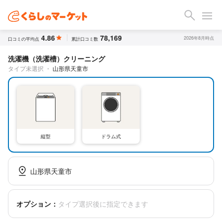
4.86
78,169
2026年8月時点
口コミの平均点
累計口コミ数
洗濯機（洗濯槽）クリーニング
タイプ未選択
・
山形県天童市
縦型
ドラム式
山形県天童市
オプション：
タイプ選択後に指定できます