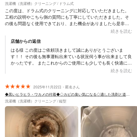
洗濯機（洗濯槽）クリーニング / ドラム式
この度は、ドラム式のクリーニングに対応していただきました。
工程の説明やこちら側の質問にも丁寧にしていただきました。そ
の後も問題なく使用できており、また機会がありましたら是非お
願いしたいと思っております。お忙しい中、子どもが騒がしくて
続きを読む
すみませんでした。本当にありがとうございました。
店舗からの返信
はる様 この度はご依頼頂きまして誠にありがとうございま
す！！ その後も無事運転出来ている状況伺う事が出来まして良
かったです。 またこれからのご使用にも少しでも長く快適にお
使い頂ければと思います。 はい、また必要な際にはぜひお声掛
続きを読む
け・ご依頼頂ければと思います。 何卒よろしくお願い致しま
す。 Saskene 齋藤一貴
2025年11月22日・匿名さん
◆黒いヒラヒラ・ワカメの付着◆◇カビの臭い気になる◇適した洗剤と道具で徹底洗い◎
洗濯機（洗濯槽）クリーニング / 縦型