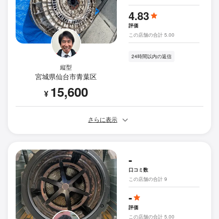
4.83
評価
この店舗の合計 5.00
24時間以内の返信
縦型
宮城県仙台市青葉区
15,600
¥
さらに表示
-
口コミ数
この店舗の合計 9
-
評価
この店舗の合計 5.00