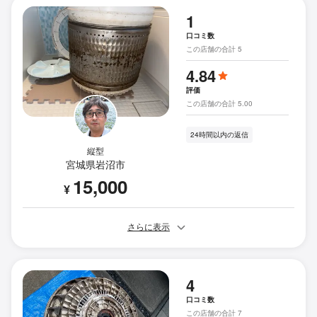
1
口コミ数
この店舗の合計 5
4.84
評価
この店舗の合計 5.00
24時間以内の返信
縦型
宮城県岩沼市
15,000
¥
さらに表示
4
口コミ数
この店舗の合計 7