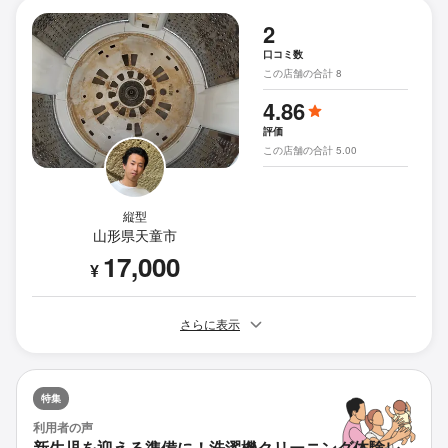
2
口コミ数
この店舗の合計 8
4.86
評価
この店舗の合計 5.00
縦型
山形県天童市
17,000
¥
さらに表示
特集
利用者の声
新生児を迎える準備に！洗濯機クリーニング体験レ