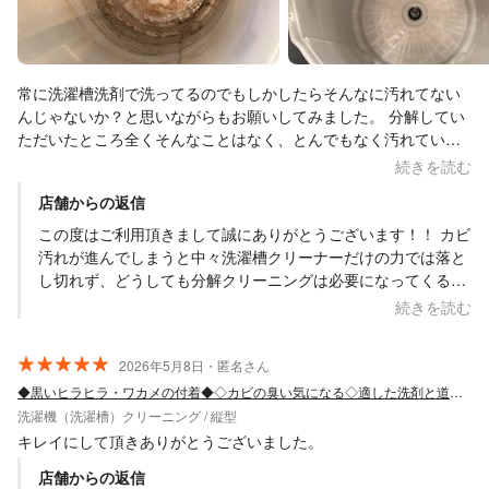
常に洗濯槽洗剤で洗ってるのでもしかしたらそんなに汚れてない
んじゃないか？と思いながらもお願いしてみました。 分解してい
ただいたところ全くそんなことはなく、とんでもなく汚れていま
した笑 ピカピカにしていただいた上に、作業で使われたスペース
続きを読む
すべて作業前よりも綺麗にしていただき大変嬉しかったです！ ま
店舗からの返信
たよろしくお願いします！
この度はご利用頂きまして誠にありがとうございます！！ カビ
汚れが進んでしまうと中々洗濯槽クリーナーだけの力では落と
し切れず、どうしても分解クリーニングは必要になってくるか
と思います。 これからのご使用には衛生的にもより良くお使い
続きを読む
頂ければ幸いでございます。 はい、また必要なタイミングでご
依頼頂ければと思います。 お声掛け・ご依頼の程お待ちしてお
2026年5月8日・匿名さん
ります。 Saskene 齋藤一貴
◆黒いヒラヒラ・ワカメの付着◆◇カビの臭い気になる◇適した洗剤と道具で徹底洗い◎
洗濯機（洗濯槽）クリーニング / 縦型
キレイにして頂きありがとうございました。
店舗からの返信