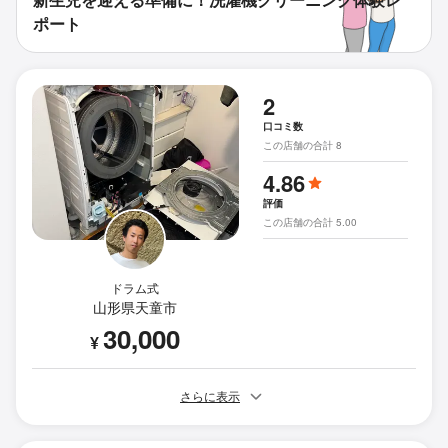
ポート
2
口コミ数
この店舗の合計 8
4.86
評価
この店舗の合計 5.00
ドラム式
山形県天童市
30,000
¥
さらに表示