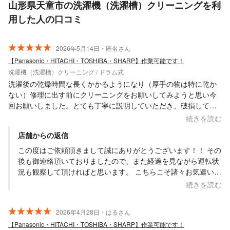
山形県天童市の洗濯機（洗濯槽）クリーニングを利
用した人の口コミ
2026年5月14日・匿名さん
【Panasonic・HITACHI・TOSHIBA・SHARP】作業可能です！
洗濯機（洗濯槽）クリーニング / ドラム式
洗濯後の乾燥時間な長くかかるようになり（厚手の物は特に乾か
ない）修理に出す前にクリーニングをお願いしてみようと思い今
回お願いしました。とても丁寧に説明していただき、破損してい
る箇所もどういう状態なのか詳しく教えて頂きました。 分解、洗
続きを読む
浄していただいてからは乾燥機能もバッチリでした！ありがとう
店舗からの返信
ございました！ 破損していた所の交換もぜひお願いしたいと思い
ました。 朝早くから来ていただき、長時間の作業ありがとうござ
この度はご依頼頂きまして誠にありがとうございます！！ その
いました。
後も御連絡頂いておりましたので、また経過を見ながら運転状
況も観察して頂ければと思います。 こちらこそ諸々お気遣い頂
きありがとうございました。 また今後とも何卒よろしくお願い
続きを読む
致します。 Saskene 齋藤一貴 また必要な連絡事項などござい
ましたら、御連絡頂ければと思います。 お手伝い出来る範囲内
2026年4月28日・はるさん
にはなりますが、フォロー等も出来る限りご対応させて頂けれ
【Panasonic・HITACHI・TOSHIBA・SHARP】作業可能です！
ばと思います。