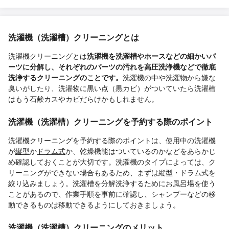
洗濯機（洗濯槽）クリーニングとは
洗濯機クリーニングとは
洗濯機を洗濯槽やホースなどの細かいパ
ーツに分解し、それぞれのパーツの汚れを高圧洗浄機などで徹底
洗浄するクリーニングのことです。
洗濯機の中や洗濯物から嫌な
臭いがしたり、洗濯物に黒い点（黒カビ）がついていたら洗濯槽
はもう石鹸カスやカビだらけかもしれません。
洗濯機（洗濯槽）クリーニングを予約する際のポイント
洗濯機クリーニングを予約する際のポイントは、使用中の洗濯機
が
縦型
か
ドラム式
か、乾燥機能はついているのかなどをあらかじ
め確認しておくことが大切です。洗濯機のタイプによっては、ク
リーニングができない場合もあるため、まずは縦型・ドラム式を
絞り込みましょう。洗濯槽を分解洗浄するためにお風呂場を使う
ことがあるので、作業手順を事前に確認し、シャンプーなどの移
動できるものは移動できるようにしておきましょう。
洗濯機（洗濯槽）クリーニングのメリット