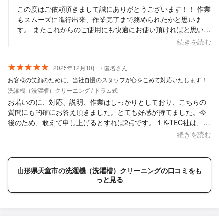
この度はご依頼頂きまして誠にありがとうございます！！ 作業
もスムーズに進行出来、作業完了まで務められたかと思いま
す。 またこれからのご使用にも快適にお使い頂ければと思いま
す。 また気になる様な事があればお声掛け・ご依頼頂ければと
続きを読む
思いますので、 その際には何卒よろしくお願い致します。
Saskene 齋藤一貴
2025年12月10日・匿名さん
お客様の笑顔のために、当社自慢のスタッフが心をこめて対応いたします！
洗濯機（洗濯槽）クリーニング / ドラム式
お若いのに、対応、説明、作業はしっかりとしており、こちらの
質問にも的確にお答え頂きました。とても好感が持てました。今
後のため、敢えて申し上げるとすれば2点です。 1 K-TEC社は、分
解清掃をする会社であり、故障修理は所掌外であることを最初に
続きを読む
説明・認識を共有すべき(最後まで、修理を期待してしまいました)
2 製品・メーカー固有の分解方法の予習 ドラムの取り外し
方で難儀して、私がアドバイスしました。 以上をご参考の上、ご
山形県天童市の洗濯機（洗濯槽）クリーニングの口コミをも
発展を期待します。
っと見る