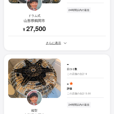
24時間以内の返信
ドラム式
山形県鶴岡市
27,500
¥
さらに表示
-
口コミ数
この店舗の合計 9
-
評価
この店舗の合計 5.00
24時間以内の返信
縦型