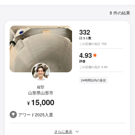
8 件の結果
332
口コミ数
この店舗の合計 700
4.93
評価
この店舗の合計 4.93
24時間以内の返信
縦型
山形県山形市
15,000
¥
アワード2025入選
さらに表示