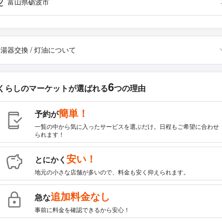
富山県砺波市
湯器交換 / 灯油について
6
くらしのマーケットが
選ばれる
つの理由
簡単！
予約が
一覧の中から気に入ったサービスを選ぶだけ。日程もご希望に合わせ
られます！
安い！
とにかく
地元の小さな店舗が多いので、料金も安く抑えられます。
追加料金なし
急な
事前に料金を確認できるから安心！