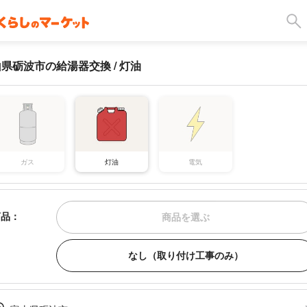
県砺波市の給湯器交換 / 灯油
ガス
灯油
電気
商品：
商品を選ぶ
なし（取り付け工事のみ）