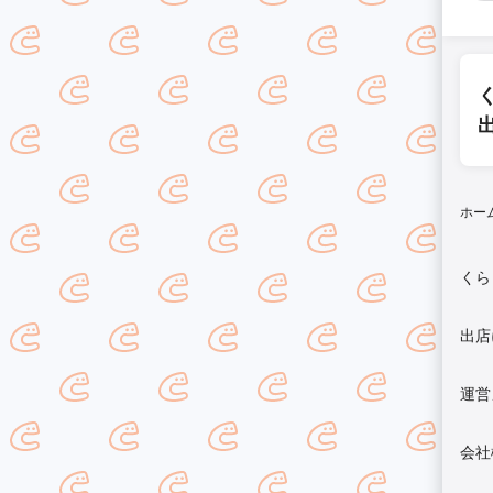
ホー
くら
出店
運営
会社