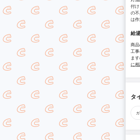
付け
の不
は作
給湯
商品
工事
ます
に相
タ
ガ