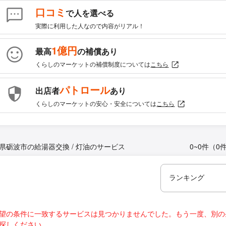
口コミ
で人を選べる
実際に利用した人なので内容がリアル！
1億円
最高
の補償あり
くらしのマーケットの補償制度については
こちら
パトロール
出店者
あり
くらしのマーケットの安心・安全については
こちら
県砺波市の給湯器交換 / 灯油のサービス
0~0件（0
望の条件に一致するサービスは見つかりませんでした。もう一度、別の
探しください。