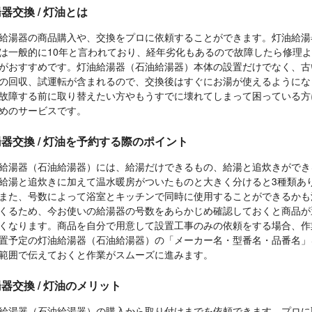
器交換 / 灯油とは
給湯器の商品購入や、交換をプロに依頼することができます。灯油給湯
は一般的に10年と言われており、経年劣化もあるので故障したら修理
がおすすめです。灯油給湯器（石油給湯器）本体の設置だけでなく、古
の回収、試運転が含まれるので、交換後はすぐにお湯が使えるようにな
故障する前に取り替えたい方やもうすでに壊れてしまって困っている方
めのサービスです。
器交換 / 灯油を予約する際のポイント
給湯器（石油給湯器）には、給湯だけできるもの、給湯と追炊きができ
給湯と追炊きに加えて温水暖房がついたものと大きく分けると3種類あ
また、号数によって浴室とキッチンで同時に使用することができるかも
くるため、今お使いの給湯器の号数をあらかじめ確認しておくと商品が
くなります。商品を自分で用意して設置工事のみの依頼をする場合、作
置予定の灯油給湯器（石油給湯器）の「メーカー名・型番名・品番名」
範囲で伝えておくと作業がスムーズに進みます。
器交換 / 灯油のメリット
給湯器（石油給湯器）の購入から取り付けまでを依頼できます。プロに