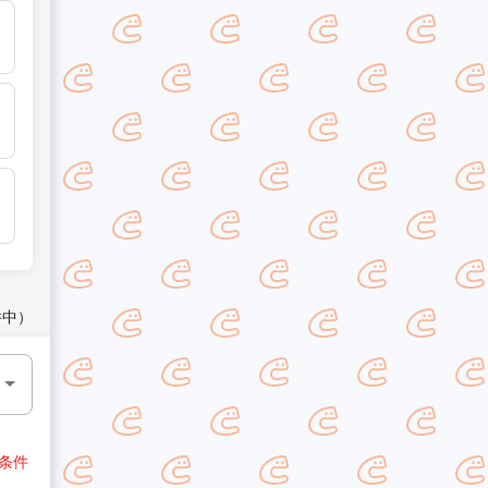
件中）
条件