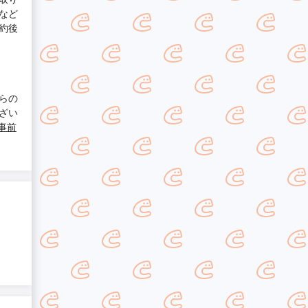
など
約後
らの
ざい
事前