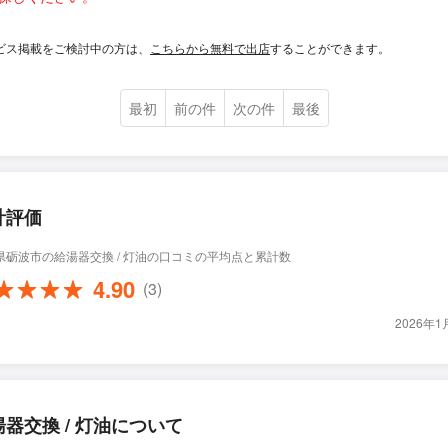
ビス掲載をご検討中の方は、
こちらから無料で出店
することができます。
最初
前の件
次の件
最後
計評価
県砺波市の給湯器交換 / 灯油の口コミの平均点と累計数
4.90
(3)
2026年
湯器交換 / 灯油について