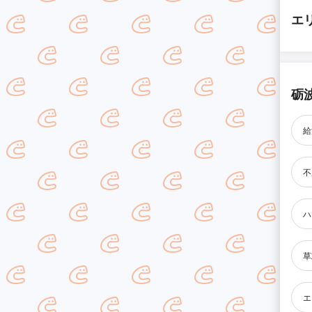
エ
砺
給
不
ハ
草
エ