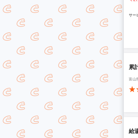
サー
累
富山
給