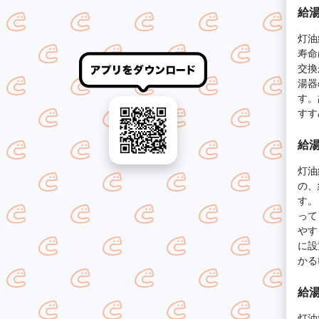
給湯
灯油
寿命
交換
湯器
す。
すす
給湯
灯油
の、
す。
って
やす
に設
かる
給湯
灯油