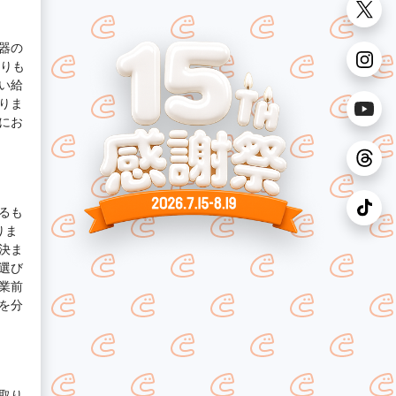
器の
よりも
い給
りま
にお
るも
りま
決ま
選び
業前
を分
取り