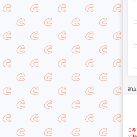
富山
ご希
でお