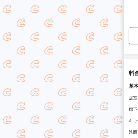
料
基
居室
廊下
キッ
洗面