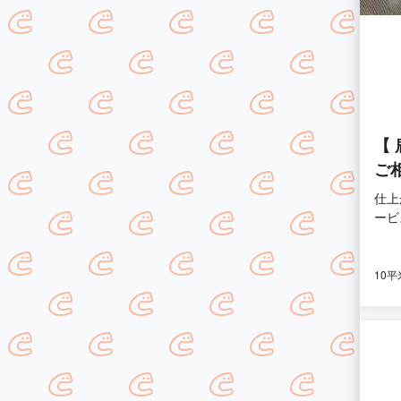
【
ご
仕上
ービ
10平