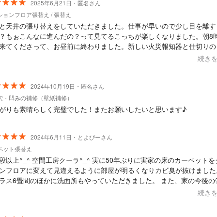
2025年6月21日・匿名さん
ションフロア張替え / 張替え
と天井の張り替えをしていただきました。仕事が早いので少し目を離す
？もぉこんなに進んだの？って見てるこっちが楽しくなりました。朝8
来てくださって、お昼前に終わりました。新しい火災報知器と仕切りの
クリーンまで付けていただき、頼んで良かったなぁと思えるお部屋にな
続き
！
2024年10月19日・匿名さん
穴・凹みの補修（壁紙補修）
がりも素晴らしく完璧でした！またお願いしたいと思います♪
2024年6月11日・とよぴーさん
ペット張替え
段以上^_^ 空間工房クーラ^_^ 実に50年ぶりに実家の床のカーペットを
ンフロアに変えて見違えるように部屋が明るくなりカビ臭が抜けました。
ラス6畳間のほかに洗面所もやっていただきました。 また、家の今後の
とでご指南いただきありがとうございました！
続き