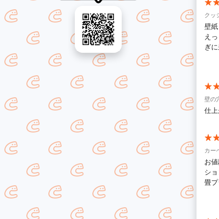
クッ
壁紙
えっ
ぎに
ルス
した
壁の
仕上
カー
お値
ショ
畳プ
のこ