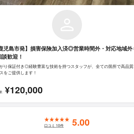
 鹿児島市発】損害保険加入済◎営業時間外・対応地域外
相談歓迎！
がり保証付き◎経験豊富な技術を持つスタッフが、全ての箇所で高品質
スをご提供します！
¥120,000
米
5.00
口コミ
10
件