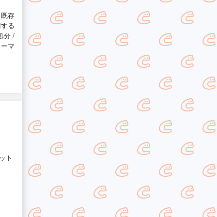
 既存
用する
分 /
ォーマ
ット