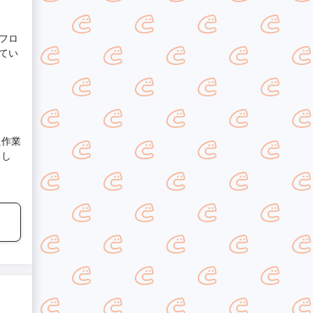
フロ
てい
た作業
まし