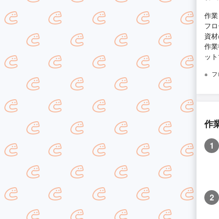
作業
フロ
資材
作業
ット
フ
作
1
2