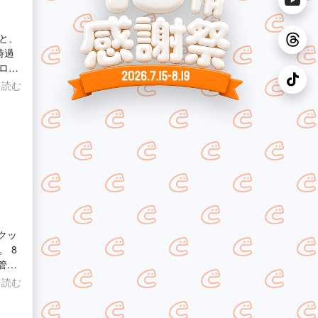
と、
時過
ロー
りま
を読む
クッ
 8
管理
を読む