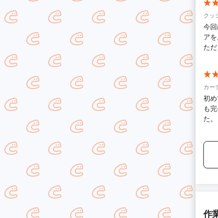
クッ
今回
アを
ただ
カー
初め
も完
た。
作