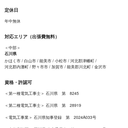
定休日
年中無休
対応エリア（出張費無料）
＜中部＞
石川県
かほく市
白山市
能美市
小松市
河北郡津幡町
河北郡内灘町
野々市市
加賀市
能美郡川北町
金沢市
資格・許認可
＜第一種電気工事士＞ 石川県 第 8245
＜第二種電気工事士＞ 石川県 第 28919
＜電気工事業＞ 石川県知事登録 第 2024A033号