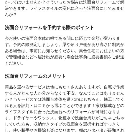
かってはいませんか？そういったお悩みは洗面台リフォームで解
決できます。ライフスタイルの変化に合った洗面台にしてみませ
んか？
洗面台リフォームを予約する際のポイント
今お使いの洗面台本体の幅である間口に応じて金額が変わりま
す。予約の際測定しましょう。梁や吊り戸棚があり高さに制約が
ある場合は、事前にお知らせください。集合住宅にお住まいの方
で管理組合などへ届け出が必要な場合は事前に必要書類をご郵送
ください。
洗面台リフォームのメリット
商品を選べるサービスは他にもたくさんありますが、自宅で作業
する人がどんな人か分からなくて不安。なんてことはありません
か？当サービスでは洗面台本体を選ぶのはもちろん、施工してく
れる人を評判・口コミから選ぶことができます！家族構成などの
ライフスタイルに合った洗面台へのリフォームが可能になりま
す。ドライヤーやワックス、化粧水で洗面台周りがごちゃごちゃ
していた方も、収納付きタイプの洗面台を選択すればすっきり
し、使い勝手やお掃除も楽になります。朝のバタバタが緩和され