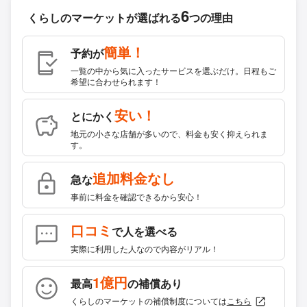
6
くらしのマーケットが
選ばれる
つの理由
簡単！
予約が
一覧の中から気に入ったサービスを選ぶだけ。日程もご
希望に合わせられます！
安い！
とにかく
地元の小さな店舗が多いので、料金も安く抑えられま
す。
追加料金なし
急な
事前に料金を確認できるから安心！
口コミ
で人を選べる
実際に利用した人なので内容がリアル！
1億円
最高
の補償あり
くらしのマーケットの補償制度については
こちら