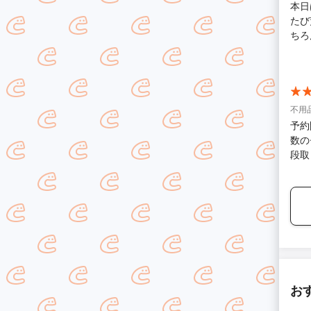
本日は大変
たび荒
ちろ
放されました。 今ま
収業
らも
ならCL
いし
不用品
予約
数の
段取
お