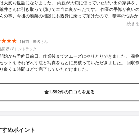
お世話になりました。 両親が大切に使っていた思い出の家具を、この
井さんに引き取って頂けて本当に良かったです。 作業の手際が良いのはも
んの事、今後の廃棄の相談にも親身に乗って頂けたので、積年の悩みか
でどの業者を選んで良いのか不安でしたが、当面は不用品回
続き
者の選択に迷わなくて良くなったのが、地味に嬉しいかもです。 もしかした
っと安い業者はあるかもしれませんが、安心して不用品回収をお願いし
EAN STYLE さんをオススメします。 また利用しますので、よろしくお願
1日前・匿名さん
ます。
回収 / 2トントラック
開始から予約日前日、作業後までスムーズにやりとりできました。 荷
セットをそれぞれ寸法と写真をもとに見積っていただきました。 回収
り良く１時間ほどで完了していただけました。
全1,592件の口コミを見る
すすめポイント