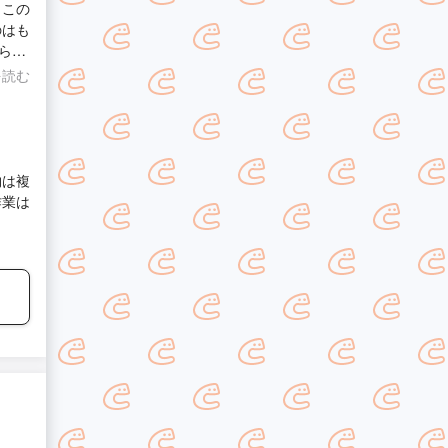
ら解
を読む
たい
物は複
作業は