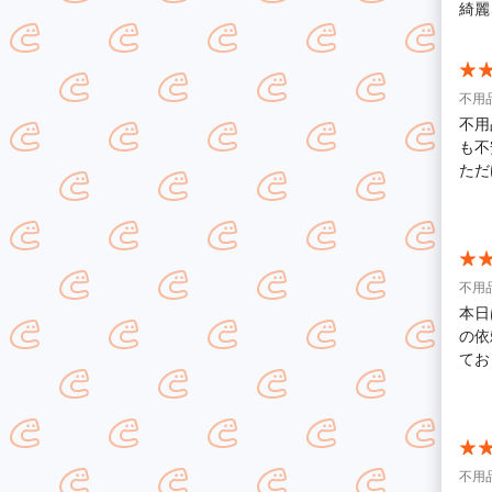
綺麗
不用品
不用
も不
ただ
ない
(笑
そう
りが
不用品
本日
の依
ております。 又、お願い
くお
不用品