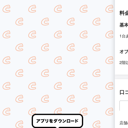
料
基
1台
オ
2階
口
店舗