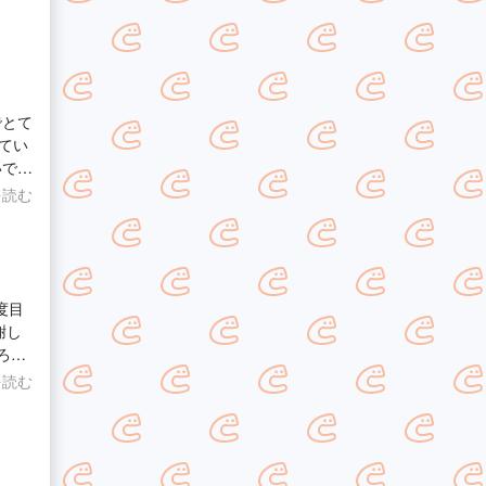
でとて
てい
いでき
した
を読む
にも
。あ
謝し
を読む