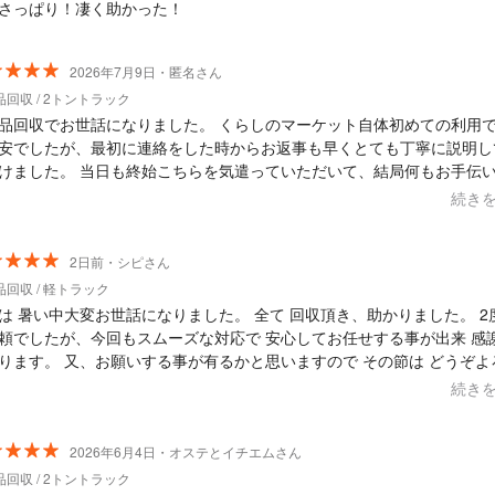
さっぱり！凄く助かった！
2026年7月9日・匿名さん
回収 / 2トントラック
品回収でお世話になりました。 くらしのマーケット自体初めての利用
安でしたが、最初に連絡をした時からお返事も早くとても丁寧に説明し
けました。 当日も終始こちらを気遣っていただいて、結局何もお手伝
まま楽しくお喋りしていたらあっという間に作業を完了していただきま
続き
)相手に寄り添ってお仕事をして下さる方だと感じたので、お話したい方
でない方にもおすすめできます!! また是非依頼させていただきたいです
とうございました!!
2日前・シピさん
回収 / 軽トラック
は 暑い中大変お世話になりました。 全て 回収頂き、助かりました。 2度目
頼でしたが、今回もスムーズな対応で 安心してお任せする事が出来 感
する事が有るかと思いますので その節は どうぞよろし
願いします。
続き
2026年6月4日・オステとイチエムさん
回収 / 2トントラック