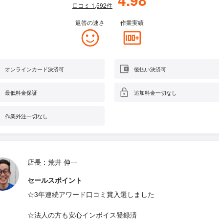
口コミ
1,592
件
返答の速さ
作業実績
オンラインカード決済可
後払い決済可
最低料金保証
追加料金一切なし
作業外注一切なし
店長：荒井 伸一
セールスポイント
☆3年連続アワード口コミ賞入選しました
☆法人の方も安心インボイス登録済