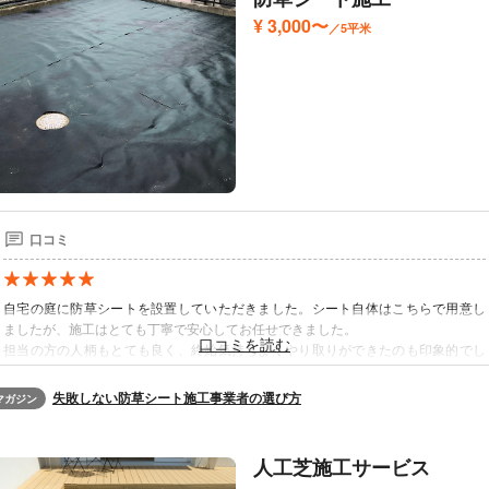
¥ 3,000〜
／5平米
口コミ
自宅の庭に防草シートを設置していただきました。シート自体はこちらで用意し
ましたが、施工はとても丁寧で安心してお任せできました。
担当の方の人柄もとても良く、終始気持ちよくやり取りができたのも印象的でし
た。
ガス給湯器やエアコンの室外機まわり、家同士が隣接している細いスペースな
失敗しない防草シート施工事業者の選び方
マガジン
ど、作業しづらい箇所まできれいに仕上げていただき、とても満足しています。
全体的に仕上がりのクオリティが高く、お願いしてよかったです。
利用時期：2026年4月
人工芝施工サービス
出典：
口コミ｜くらしのマーケット