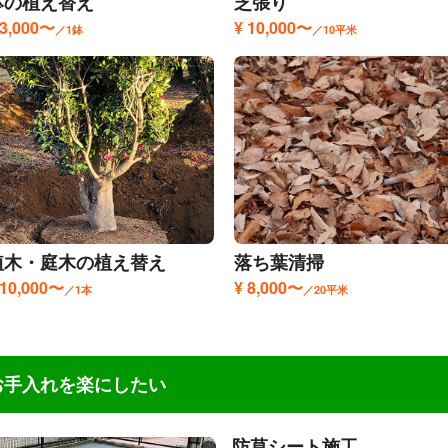
鉢の植え替え
芝張り
 3,000〜
¥ 10,000〜
／1鉢
／10平米
植木・庭木の植え替え
落ち葉清掃
 10,000〜
¥ 8,000〜
／1本
／20平米
お手入れを楽にしたい
防草シート施工