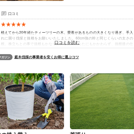
口コミ
植えてから20年経たティーツリーの木。愛着があるものの大きくなり過ぎ、手入
れに困り伐採と抜根をお願いいたしました。60cm強の幹と同じくらいの太さの
根。株立ちとの事で抜根もかなり大変な作業だったにもかかわらず、抜根後の仕
上がりは枕木はそのまま、整地も大変 丁寧で、花壇のレンガ等も作業前よりも綺
麗な状態になっており、とても感激いたしました。
庭木伐採の事業者を安くお得に選ぶコツ
マガジン
枝ぶりが大きくなり不安だった気持ちもスッキリです。おふたりのお人柄も大変
よく、安心してお任せする事が出来ました。機会がありました際は是非またお願
いしたいと思っております。この度は大変ありがとうございました。
利用時期：2026年3月
出典：
口コミ｜くらしのマーケット