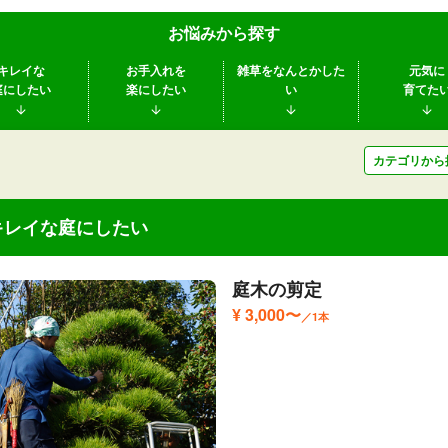
お悩みから探す
キレイな
お手入れを
雑草をなんとかした
元気に
庭にしたい
楽にしたい
い
育てた
カテゴリから
キレイな庭にしたい
庭木の剪定
¥ 3,000〜
／1本