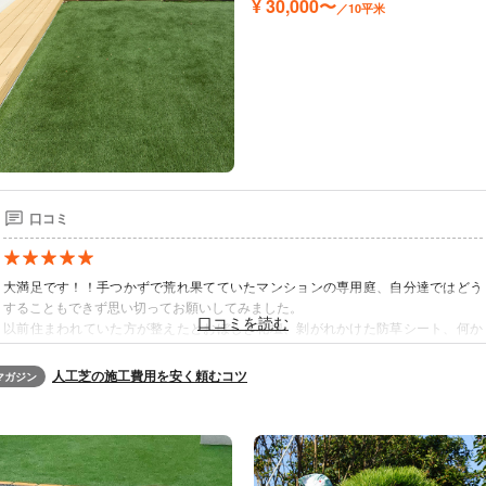
¥ 30,000〜
／10平米
口コミ
大満足です！！手つかずで荒れ果てていたマンションの専用庭、自分達ではどう
することもできず思い切ってお願いしてみました。
以前住まわれていた方が整えたとおぼしき花壇、剝がれかけた防草シート、何か
の木の根っこ、雑草……全て撤去していただき、きれいに整地してくださいまし
た。 その上に砂利を敷いて転圧して丁寧に新しい防草シートを貼ってきれいに人
人工芝の施工費用を安く頼むコツ
マガジン
工芝を敷いていただき、30㎡のお庭がきれいに生まれ変わりました！
愛犬もにっこりです！！終始丁寧な対応とてきぱきとした作業で安心してお任せ
することができました。ご説明もわかりやすかったです！
素人にはわからないことできないことも多かったと思います。やはりプロにお願
いして良かったです！！ありがとうございました！！