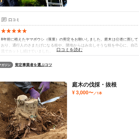
口コミ
8年前に植えたヤマボウシ（落葉）の剪定をお願いしました。庭木は公道に面して
おり、通行人のさまたげになる枝や、隣地からはみ出しそうな枝を中心に、自己
流でカットし続けていました。
しかし上には伸び続ける一方で、電線に届きそうになっていたのでプロにお願い
しようと飛翔苑さんへ。腕はもちろん、対応もとてもソフトな方でお話しやすく
剪定事業者を選ぶコツ
マガジン
安心してお願いすることができました。
今回は強剪定になったので、次回の剪定のタイミングや今回残しておきたい枝に
ついても相談したところ、とても格好良く仕上げて頂きました。花がほとんど咲
庭木の伐採・抜根
かない状態だったのでこれから徐々に増えていってくれるといいと思います。
¥ 3,000〜
／1本
利用時期：2026年4月
出典：
口コミ｜くらしのマーケット