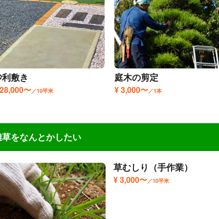
利用時期：2026年3月
出典：
口コミ｜くらしのマーケット
砂利敷き
庭木の剪定
 28,000〜
¥ 3,000〜
／10平米
／1本
雑草をなんとかしたい
草むしり（手作業）
¥ 3,000〜
／10平米