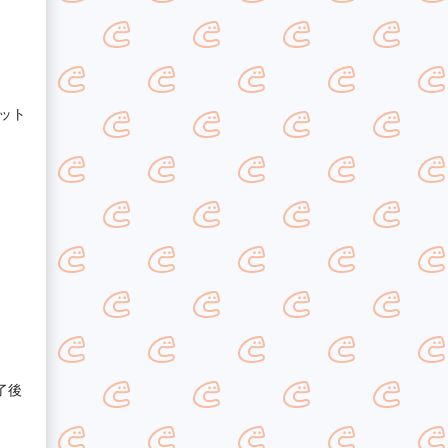
ット
了後