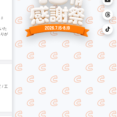
りま
いた
ありが
/ 工