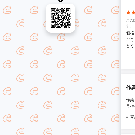
この
す。
価格
だき
とう
作
作業
具持
家