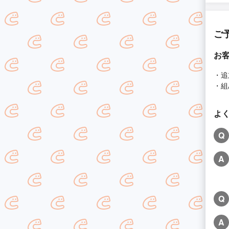
ご
お
・追
・組
よ
Q
A
Q
A