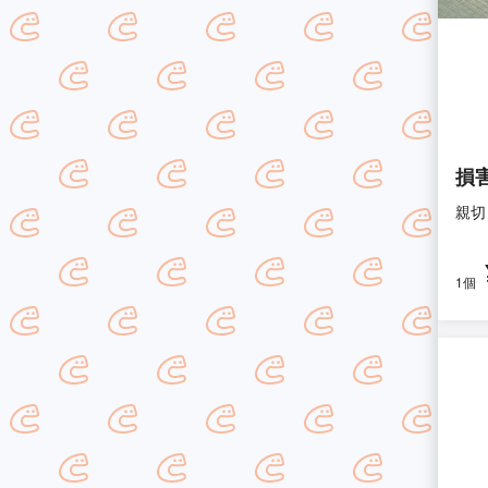
損
親切
1個