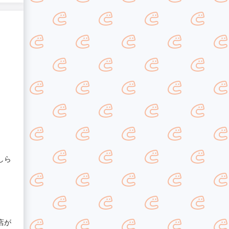
しら
店が