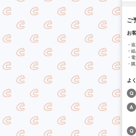
ご
お
・追
・組
・電
・購
よ
Q
A
Q