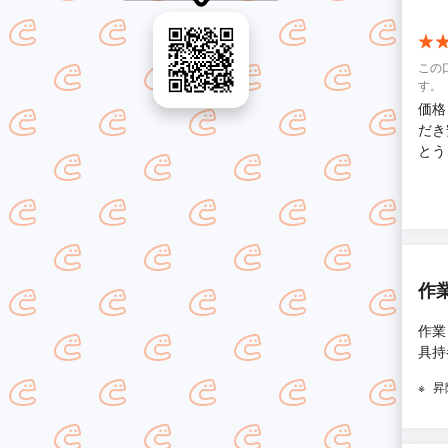
この
す。
価格
だき
とう
作
作業
具持
昇