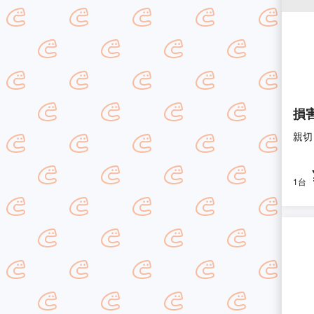
損
親切
1台