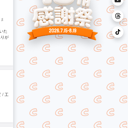
りま
いた
ありが
/ 工