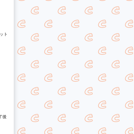
ット
了後