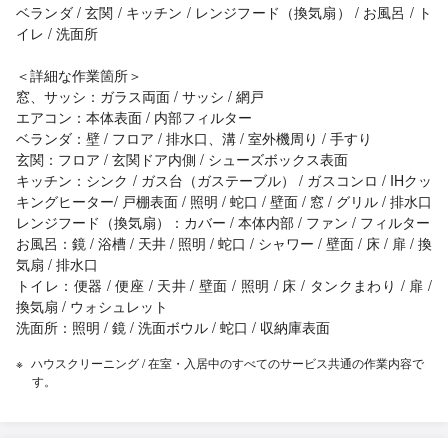
ベランダ / 玄関 / キッチン / レンジフード（換気扇） / お風呂 / ト
イレ / 洗面所
＜詳細な作業箇所＞
窓、サッシ：ガラス両面 / サッシ / 網戸
エアコン：本体表面 / 内部フィルター
ベランダ：壁 / フロア / 排水口、溝 / 室外機周り / 手すり
玄関：フロア / 玄関ドア内側 / シューズボックス表面
キッチン：シンク / ガス台（ガステーブル） / ガスコンロ / IHクッ
キングヒーター/ 戸棚表面 / 照明 / 蛇口 / 壁面 / 窓 / グリル / 排水口
レンジフード（換気扇）：カバー / 本体内部 / ファン / フィルター
お風呂：鏡 / 浴槽 / 天井 / 照明 / 蛇口 / シャワー / 壁面 / 床 / 扉 / 換
気扇 / 排水口
トイレ：便器 / 便座 / 天井 / 壁面 / 照明 / 床 / タンクまわり / 扉 /
換気扇 / ウォシュレット
洗面所：照明 / 鏡 / 洗面ボウル / 蛇口 / 収納庫表面
ハウスクリーニング / 在室・入居中のすべてのサービス共通の作業内容で
す。