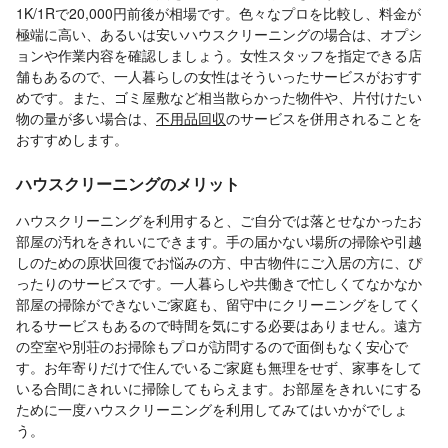
1K/1Rで20,000円前後が相場です。色々なプロを比較し、料金が
極端に高い、あるいは安いハウスクリーニングの場合は、オプシ
ョンや作業内容を確認しましょう。女性スタッフを指定できる店
舗もあるので、一人暮らしの女性はそういったサービスがおすす
めです。また、ゴミ屋敷など相当散らかった物件や、片付けたい
物の量が多い場合は、
不用品回収
のサービスを併用されることを
おすすめします。
ハウスクリーニングのメリット
ハウスクリーニングを利用すると、ご自分では落とせなかったお
部屋の汚れをきれいにできます。手の届かない場所の掃除や引越
しのための原状回復でお悩みの方、中古物件にご入居の方に、ぴ
ったりのサービスです。一人暮らしや共働きで忙しくてなかなか
部屋の掃除ができないご家庭も、留守中にクリーニングをしてく
れるサービスもあるので時間を気にする必要はありません。遠方
の空室や別荘のお掃除もプロが訪問するので面倒もなく安心で
す。お年寄りだけで住んでいるご家庭も無理をせず、家事をして
いる合間にきれいに掃除してもらえます。お部屋をきれいにする
ために一度ハウスクリーニングを利用してみてはいかがでしょ
う。