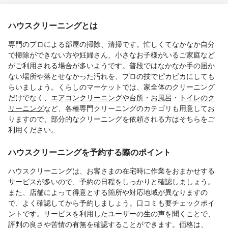
ハウスクリーニングとは
専門のプロによる部屋の掃除、清掃です。忙しくてなかなか自分
で掃除ができない方や妊婦さん、小さなお子様がいるご家庭など
がご利用される場合が多いようです。普段ではなかなか手の届か
ない場所や落とせなかった汚れを、プロの技でピカピカにしても
らいましょう。くらしのマーケットでは、家全体のクリーニング
だけでなく、
エアコンクリーニング
や
台所
・
お風呂
・
トイレのク
リーニング
など、各種専門クリーニングのカテゴリも用意してお
りますので、部分的なクリーニングを依頼される方はそちらをご
利用ください。
ハウスクリーニングを予約する際のポイント
ハウスクリーニングは、お客さまの在宅時に作業をおまかせする
サービスが多いので、予約の日程をしっかりと確認しましょう。
また、店舗によって得意とする箇所や対応地域が異なりますの
で、よく確認してから予約しましょう。口コミも要チェックポイ
ントです。サービスを利用したユーザーの生の声を聞くことで、
評判の良さや苦情の有無を確認することができます。価格は、