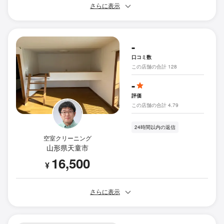
さらに表示
-
口コミ数
この店舗の合計 128
-
評価
この店舗の合計 4.79
24時間以内の返信
空室クリーニング
山形県天童市
16,500
¥
さらに表示