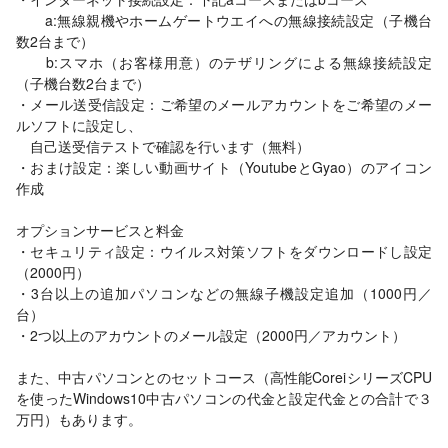
a:無線親機やホームゲートウエイへの無線接続設定（子機台
数2台まで）
b:スマホ（お客様用意）のテザリングによる無線接続設定
（子機台数2台まで）
・メール送受信設定：ご希望のメールアカウントをご希望のメー
ルソフトに設定し、
自己送受信テストで確認を行います（無料）
・おまけ設定：楽しい動画サイト（YoutubeとGyao）のアイコン
作成
オプションサービスと料金
・セキュリティ設定：ウイルス対策ソフトをダウンロードし設定
（2000円）
・3台以上の追加パソコンなどの無線子機設定追加（1000円／
台）
・2つ以上のアカウントのメール設定（2000円／アカウント）
また、中古パソコンとのセットコース（高性能CoreiシリーズCPU
を使ったWindows10中古パソコンの代金と設定代金との合計で３
万円）もあります。