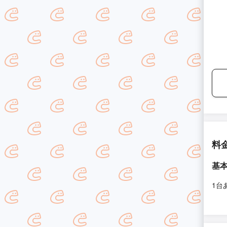
料
基
1台