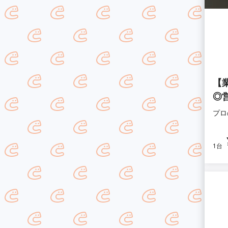
【
◎
プロ
1台