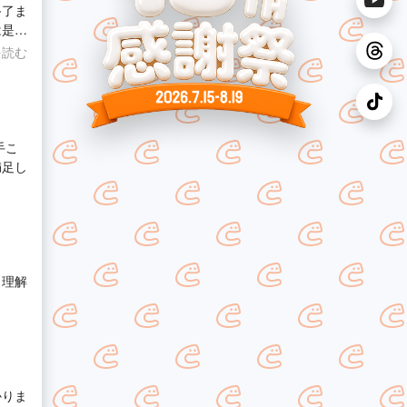
終了ま
は是非
ひこち
を読む
手こ
満足し
く理解
かりま