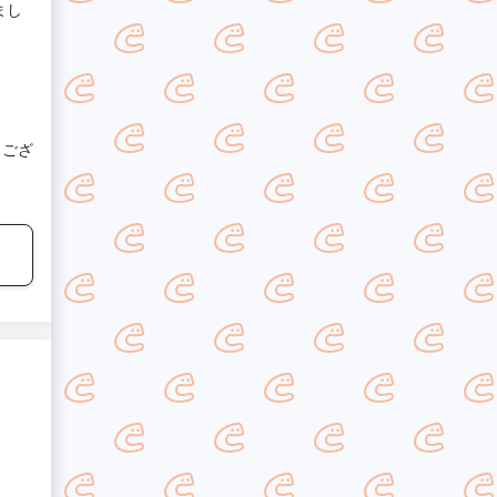
まし
うござ