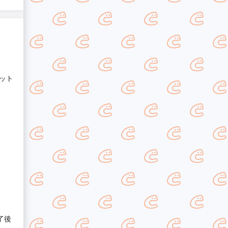
ット
了後