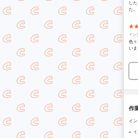
した
た。
イン
色々
いま
作
イン
イ