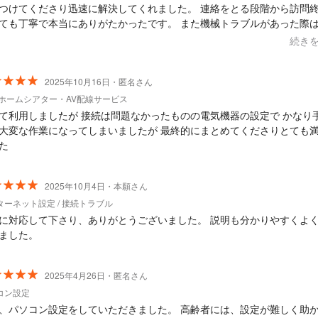
つけてくださり迅速に解決してくれました。 連絡をとる段階から訪問
ても丁寧で本当にありがたかったです。 また機械トラブルがあった際
いしたいです！ どこの業者さんに依頼しようか迷われている方は、ぜ
続き
依頼してみてくださいね♩
2025年10月16日・匿名さん
・ホームシアター・AV配線サービス
て利用しましたが 接続は問題なかったものの電気機器の設定で かなり
大変な作業になってしまいましたが 最終的にまとめてくださりとても
た
2025年10月4日・本願さん
ターネット設定 / 接続トラブル
に対応して下さり、ありがとうございました。 説明も分かりやすくよ
ました。
2025年4月26日・匿名さん
コン設定
、パソコン設定をしていただきました。 高齢者には、設定が難しく助