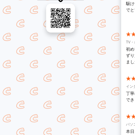
駆け
でと
お願
らに
TV
初め
ずり
まし
イン
丁寧
でき
パソ
本日