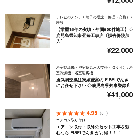
テレビのアンテナ端子の増設・修理（交換） /
増設
【業歴15年の実績・年間600件施工】◇
鹿児島県知事登録工事店〔損害保険加
入〕
¥22,000
浴室乾燥機・浴室換気扇の交換・取り付け / 浴
室乾燥機・浴室暖房機
換気扇交換は実績豊富の EISEIでんき
にお任せ下さい ◇鹿児島県知事登録店
¥41,000
4.95
(31)
エアコン取り付け
エアコン取付・取外のセット工事を頼
むなら EISEIでんき がお得！！！