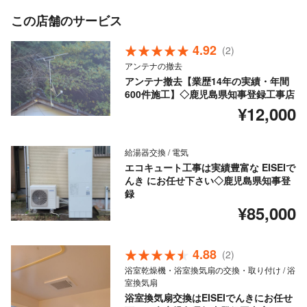
この店舗のサービス
4.92
(2)
アンテナの撤去
アンテナ撤去【業歴14年の実績・年間
600件施工】◇鹿児島県知事登録工事店
¥12,000
給湯器交換 / 電気
エコキュート工事は実績豊富な EISEIで
んき にお任せ下さい◇鹿児島県知事登
録
¥85,000
4.88
(2)
浴室乾燥機・浴室換気扇の交換・取り付け / 浴
室換気扇
浴室換気扇交換はEISEIでんきにお任せ