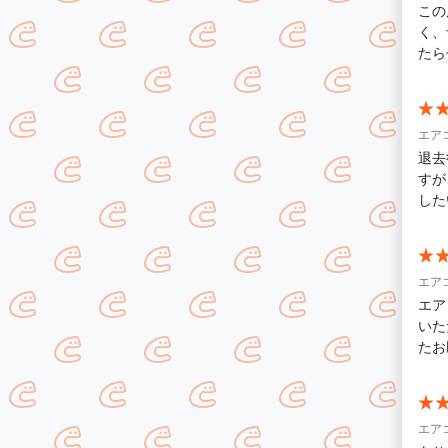
この
く、
たら
エア
退去
すが
した
エア
エア
いた
たお
エア