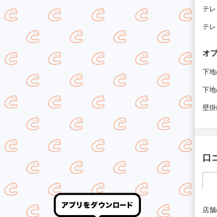
テレ
テレ
オ
下地
下地
壁掛
口
店舗