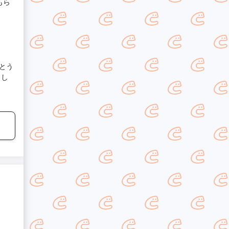
もら
とう
まし