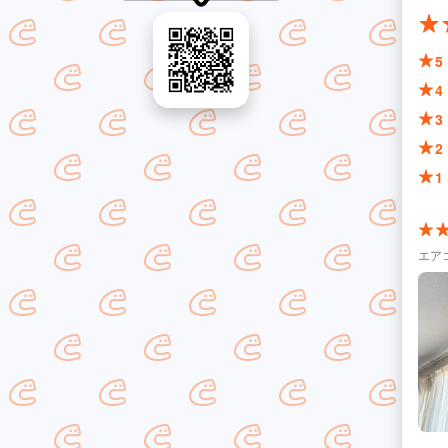
5
4
3
2
1
エア