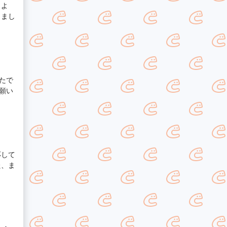
もよ
りまし
たで
願い
応して
た、ま