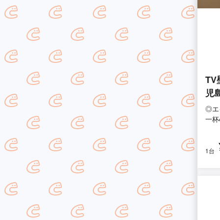
T
児
◎エ
一杯
1台