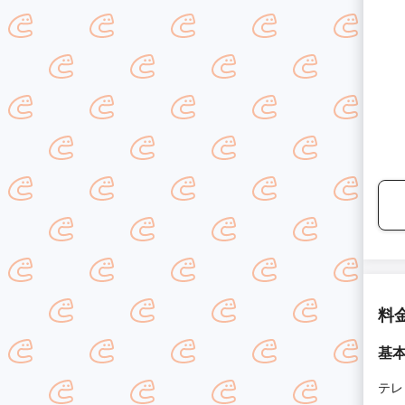
料
基
テレ