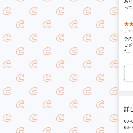
あり
って
エア
予約
ござ
た。
詳
60~
66~