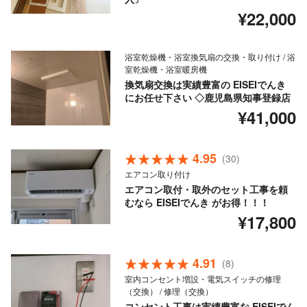
¥22,000
浴室乾燥機・浴室換気扇の交換・取り付け / 浴
室乾燥機・浴室暖房機
換気扇交換は実績豊富の EISEIでんき
にお任せ下さい ◇鹿児島県知事登録店
¥41,000
4.95
(30)
エアコン取り付け
エアコン取付・取外のセット工事を頼
むなら EISEIでんき がお得！！！
¥17,800
4.91
(8)
室内コンセント増設・電気スイッチの修理
（交換） / 修理（交換）
コンセント工事は実績豊富な EISEIでん