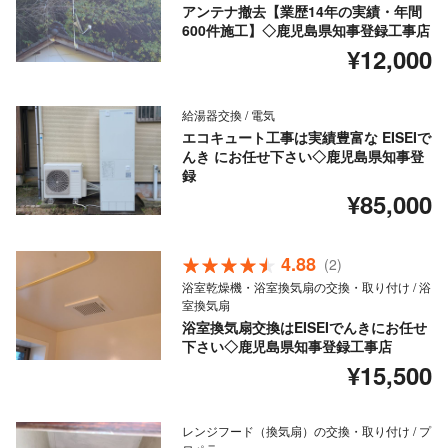
アンテナ撤去【業歴14年の実績・年間
600件施工】◇鹿児島県知事登録工事店
¥12,000
給湯器交換 / 電気
エコキュート工事は実績豊富な EISEIで
んき にお任せ下さい◇鹿児島県知事登
録
¥85,000
4.88
(2)
浴室乾燥機・浴室換気扇の交換・取り付け / 浴
室換気扇
浴室換気扇交換はEISEIでんきにお任せ
下さい◇鹿児島県知事登録工事店
¥15,500
レンジフード（換気扇）の交換・取り付け / プ