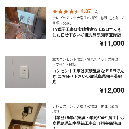
4.87
(2)
テレビのアンテナ端子の増設・修理（交換） /
修理（交換）
TV端子工事は実績豊富な EISEIでんき
にお任せ下さい◇鹿児島県知事登録店
¥11,000
室内コンセント増設・電気スイッチの修理
（交換） / 移動
コンセント工事は実績豊富な EISEIでん
き にお任せ下さい◇鹿児島県知事登録
店
¥12,000
テレビのアンテナ端子の増設・修理（交換） /
増設
【業歴15年の実績・年間600件施工】◇
鹿児島県知事登録工事店〔損害保険加
入〕