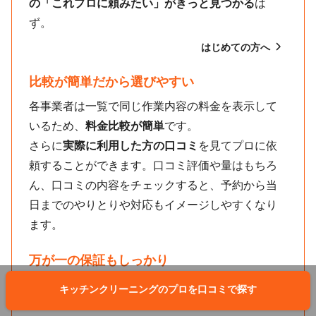
の「これプロに頼みたい」がきっと見つかる
は
ず。
はじめての方へ
比較が簡単だから選びやすい
各事業者は一覧で同じ作業内容の料金を表示して
いるため、
料金比較が簡単
です。
さらに
実際に利用した方の口コミ
を見てプロに依
頼することができます。口コミ評価や量はもちろ
ん、口コミの内容をチェックすると、予約から当
日までのやりとりや対応もイメージしやすくなり
ます。
万が一の保証もしっかり
自宅で作業を行う出張・訪問サービスは不安に思
キッチンクリーニングのプロを口コミで探す
う方もいるかもしれません。