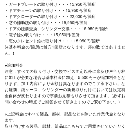
・ガードプレートの取り付け・・・15,950円/箇所
・ドアチェーンの取り付け・・・15,950円/箇所
・ドアクローザーの取り付け・・・22,000円/箇所
・窓の補助錠の取り付け・・・15,950円/箇所
・ドアの錠前交換、シリンダー交換・・・15,950円/箇所
・電子錠の取り付け・・・15,950円/箇所
・窓のクレセント錠の取り付け・・・15,950円/箇所
(※基本料金の/箇所は鍵穴1箇所となります。扉の数ではありませ
ん。)
●追加料金
注意：すべての取り付け・交換でビス固定以外に扉及び戸当り枠
に加工が必要な場合は基本料金に加え、5,500円〜が追加料金とな
ります。加工内容により金額は異なりますのでご了承下さい。な
お錠前、錠ケース、シリンダーの新規取り付けにおいては設定料
金自体が変わりますので事前お見積もりさせて頂きます。(必ずお
問い合わせの時点でご回答させて頂きますのでご安心下さい。)
※上記料金はすべて製品、部材、部品などを除いた作業代金となり
ます。
取り付けする製品、部材、部品はこちらでご用意させていただく