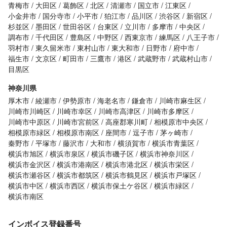
青梅市
大田区
葛飾区
北区
清瀬市
国立市
江東区
小金井市
国分寺市
小平市
狛江市
品川区
渋谷区
新宿区
杉並区
墨田区
世田谷区
台東区
立川市
多摩市
中央区
調布市
千代田区
豊島区
中野区
西東京市
練馬区
八王子市
羽村市
東久留米市
東村山市
東大和市
日野市
府中市
福生市
文京区
町田市
三鷹市
港区
武蔵野市
武蔵村山市
目黒区
神奈川県
厚木市
綾瀬市
伊勢原市
海老名市
鎌倉市
川崎市麻生区
川崎市川崎区
川崎市幸区
川崎市高津区
川崎市多摩区
川崎市中原区
川崎市宮前区
高座郡寒川町
相模原市中央区
相模原市緑区
相模原市南区
座間市
逗子市
茅ヶ崎市
秦野市
平塚市
藤沢市
大和市
横須賀市
横浜市青葉区
横浜市旭区
横浜市泉区
横浜市磯子区
横浜市神奈川区
横浜市金沢区
横浜市港南区
横浜市港北区
横浜市栄区
横浜市瀬谷区
横浜市都筑区
横浜市鶴見区
横浜市戸塚区
横浜市中区
横浜市西区
横浜市保土ケ谷区
横浜市緑区
横浜市南区
インボイス登録番号