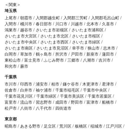
＜関東＞
埼玉県
上尾市
朝霞市
入間郡越生町
入間郡三芳町
入間郡毛呂山町
入間市
桶川市
春日部市
川口市
川越市
北本市
久喜市
鴻巣市
越谷市
さいたま市岩槻区
さいたま市浦和区
さいたま市大宮区
さいたま市北区
さいたま市桜区
さいたま市中央区
さいたま市西区
さいたま市緑区
さいたま市南区
さいたま市見沼区
幸手市
狭山市
志木市
白岡市
草加市
鶴ヶ島市
所沢市
戸田市
新座市
蓮田市
東松山市
富士見市
ふじみ野市
三郷市
八潮市
吉川市
和光市
蕨市
千葉県
市川市
印西市
浦安市
柏市
鎌ケ谷市
木更津市
君津市
佐倉市
白井市
袖ケ浦市
千葉市稲毛区
千葉市中央区
千葉市花見川区
千葉市緑区
千葉市美浜区
千葉市若葉区
富里市
流山市
習志野市
成田市
野田市
富津市
船橋市
松戸市
八街市
八千代市
四街道市
東京都
昭島市
あきる野市
足立区
荒川区
板橋区
稲城市
江戸川区