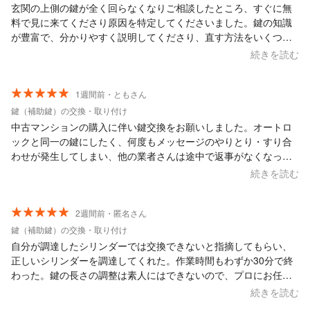
玄関の上側の鍵が全く回らなくなりご相談したところ、すぐに無
料で見に来てくださり原因を特定してくださいました。鍵の知識
が豊富で、分かりやすく説明してくださり、直す方法をいくつか
提案してくださいました。 金額もそれなりに掛かりましたが、築
続きを読む
20年の戸建、扉のメーカー、鍵のメーカー、構造など納得いく説
明をしてくださり、安心して任せられました。 また分からないこ
とにも親身になってお答えくださったのも安心できる一因でし
1週間前・ともさん
た。 来宅されて30分程で、上下の鍵の中と鍵穴を新しい物に変え
鍵（補助鍵）の交換・取り付け
ていただきました。新しくなった鍵で開け閉めしてみてビックリ
中古マンションの購入に伴い鍵交換をお願いしました。オートロ
しました！！こんなに簡単にスムーズに回るんだ！と。 終わった
ックと同一の鍵にしたく、何度もメッセージのやりとり・すり合
後、メンテナンスについても詳しく教えてくださり、これからま
わせが発生してしまい、他の業者さんは途中で返事がなくなって
た10年以上は安心して暮らせます。 こちらの方にお願いして本当
しまいましたが笑、 こちらの業者さんはいつも迅速にご返信頂
続きを読む
に良かったです。 ありがとうございました。
け、好印象でした。当日来て頂いた方も丁寧親切な方で安心でき
ました。
2週間前・匿名さん
鍵（補助鍵）の交換・取り付け
自分が調達したシリンダーでは交換できないと指摘してもらい、
正しいシリンダーを調達してくれた。作業時間もわずか30分で終
わった。鍵の長さの調整は素人にはできないので、プロにお任せ
して良かった。 価格は総額21,450円で、クーポンにより3,000円
続きを読む
引きの18,450円になるはず。