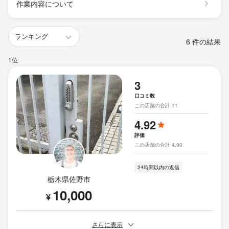
作業内容について
6 件の結果
1位
3
口コミ数
この店舗の合計 11
4.92
評価
この店舗の合計 4.90
24時間以内の返信
栃木県佐野市
10,000
¥
さらに表示