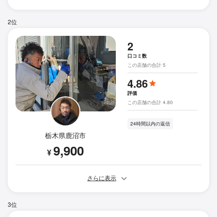
2位
2
口コミ数
この店舗の合計 5
4.86
評価
この店舗の合計 4.80
24時間以内の返信
栃木県鹿沼市
9,900
¥
さらに表示
3位