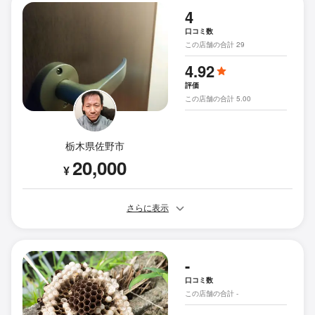
4
口コミ数
この店舗の合計 29
4.92
評価
この店舗の合計 5.00
栃木県佐野市
20,000
¥
さらに表示
-
口コミ数
この店舗の合計 -