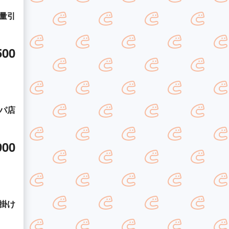
量引
500
パ店
！
900
掛け