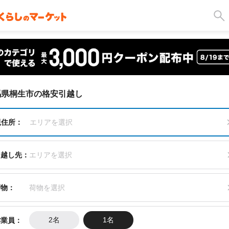
馬県桐生市の格安引越し
現住所：
エリアを選択
引越し先：
エリアを選択
荷物：
荷物を選択
作業員：
2名
1名