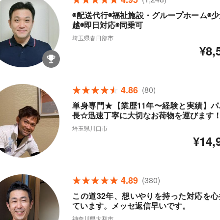
◉配送代行◉福祉施設・グループホーム◉少
越◉即日対応◉同乗可
埼玉県春日部市
¥8,
4.86
(80)
単身専門★【業歴11年〜経験と実績】パ
長☆迅速丁寧に大切なお荷物を運びます
埼玉県川口市
¥14,
4.89
(380)
この道32年、想いやりを持った対応を心
ています。メッセ返信早いです。
神奈川県大和市