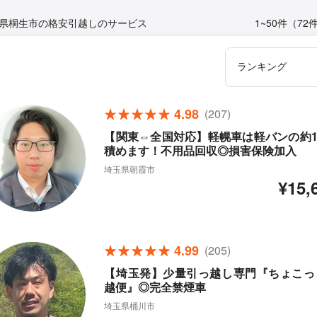
県桐生市の格安引越しのサービス
1~50件（72
4.98
(207)
【関東⇔全国対応】軽幌車は軽バンの約1.
積めます！不用品回収◎損害保険加入
埼玉県朝霞市
¥15,
4.99
(205)
【埼玉発】少量引っ越し専門『ちょこっ
越便』◎完全禁煙車
埼玉県桶川市