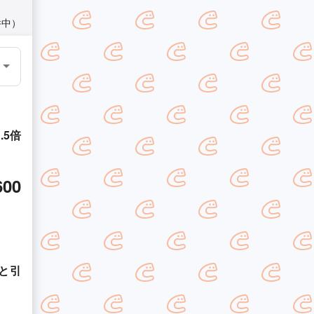
件中）
5倍
600
と引