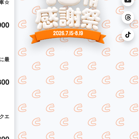
車☆
900
に最
300
クエ
300