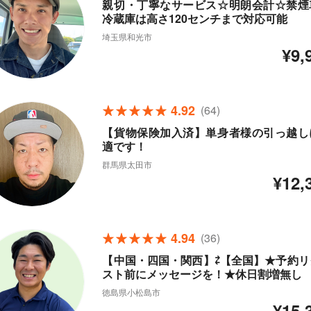
親切・丁寧なサービス☆明朗会計☆禁煙
冷蔵庫は高さ120センチまで対応可能
埼玉県和光市
¥9,
4.92
(64)
【貨物保険加入済】単身者様の引っ越し
適です！
群馬県太田市
¥12,
4.94
(36)
【中国・四国・関西】⇄【全国】★予約リ
スト前にメッセージを！★休日割増無し
徳島県小松島市
¥15,