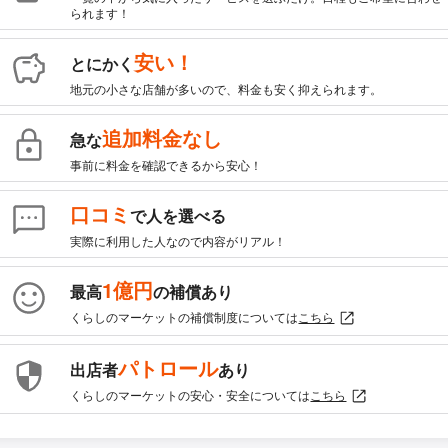
られます！
安い！
とにかく
地元の小さな店舗が多いので、料金も安く抑えられます。
追加料金なし
急な
事前に料金を確認できるから安心！
口コミ
で人を選べる
実際に利用した人なので内容がリアル！
1億円
最高
の補償あり
くらしのマーケットの補償制度については
こちら
パトロール
出店者
あり
くらしのマーケットの安心・安全については
こちら