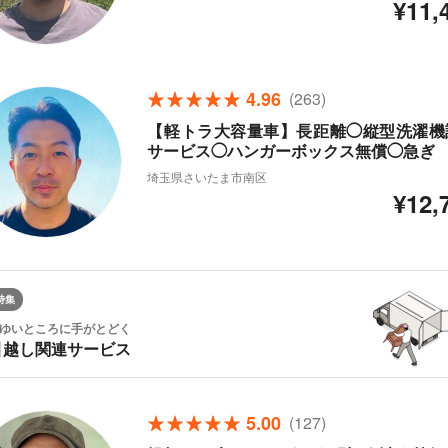
¥11,
4.96
(263)
【軽トラ大容量車】長距離◯縦型洗濯機
サービス◯ハンガーボックス無償◯急ぎ
埼玉県さいたま市南区
¥12,
特集
ゆいところに手がとどく
引越し関連サービス
5.00
(127)