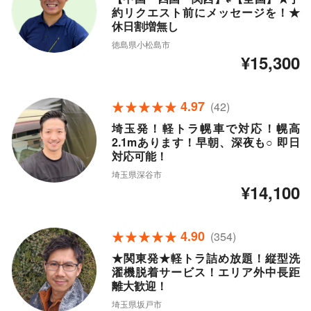
約リクエスト前にメッセージを！★
休日割増無し
徳島県小松島市
¥15,300
4.97
(42)
埼玉発！軽トラ幌車で対応！幌高
2.1mあります！早朝、深夜も○ 即日
対応可能！
埼玉県深谷市
¥14,100
4.90
(354)
★関東発★軽トラ詰め放題！縦型洗
濯機脱着サービス！エリア外中長距
離大歓迎！
埼玉県坂戸市