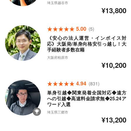
埼玉県越谷市
¥13,800
5.00
(5)
《安心の法人運営・インボイス対
応》大阪発/単身向格安引っ越し！大
手経験者多数在籍
大阪府柏原市
¥10,200
4.94
(831)
単身引越◆関東発着全国対応◆遠方
への引越◆高速料金請求無◆25.24ア
ワード入選
埼玉県三郷市
¥13,200