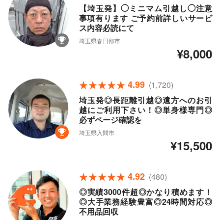
【埼玉発】◯ミニマム引越し◯注意
事項有ります ご予約前詳しいサービ
ス内容必読にて
埼玉県春日部市
¥8,000
4.99
(1,720)
埼玉発◎長距離引越◎遠方へのお引
越にご利用下さい！◎単身様専門◎
必ずページ確認を
埼玉県入間市
¥15,500
4.92
(480)
◎実績3000件超◎かなり積めます！
◎大手業務経験豊富◎24時間対応◎
不用品回収