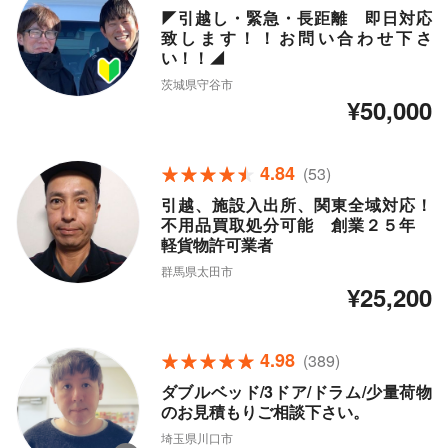
◤引越し・緊急・長距離 即日対応
致します！！お問い合わせ下さ
い！！◢
茨城県守谷市
¥50,000
4.84
(53)
引越、施設入出所、関東全域対応！
不用品買取処分可能 創業２５年
軽貨物許可業者
群馬県太田市
¥25,200
4.98
(389)
ダブルベッド/3ドア/ドラム/少量荷物
のお見積もりご相談下さい。
埼玉県川口市