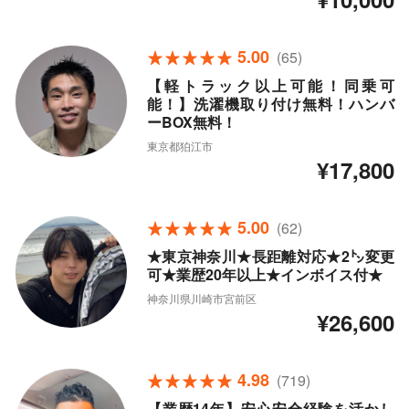
5.00
(65)
【軽トラック以上可能！同乗可
能！】洗濯機取り付け無料！ハンバ
ーBOX無料！
東京都狛江市
¥17,800
5.00
(62)
★東京神奈川★長距離対応★2㌧変更
可★業歴20年以上★インボイス付★
神奈川県川崎市宮前区
¥26,600
4.98
(719)
【業歴14年】安心安全経験を活かし