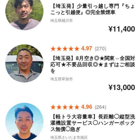
【埼玉発】少量引っ越し専門『ちょ
こっと引越便』◎完全禁煙車
埼玉県桶川市
¥11,400
4.97
(270)
【埼玉発】8月空き◎★関東⇔全国対
応可★不要品回収◎★まずはご相談
を
埼玉県草加市
¥13,000
4.96
(264)
【軽トラ大容量車】長距離◯縦型洗
濯機設置サービス◯ハンガーボック
ス無償◯急ぎ
埼玉県さいたま市南区