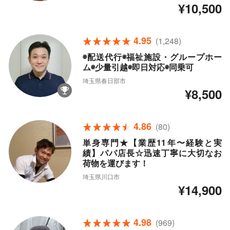
¥10,500
4.95
(1,248)
◉配送代行◉福祉施設・グループホー
ム◉少量引越◉即日対応◉同乗可
埼玉県春日部市
¥8,500
4.86
(80)
単身専門★【業歴11年〜経験と実
績】パパ店長☆迅速丁寧に大切なお
荷物を運びます！
埼玉県川口市
¥14,900
4.98
(969)