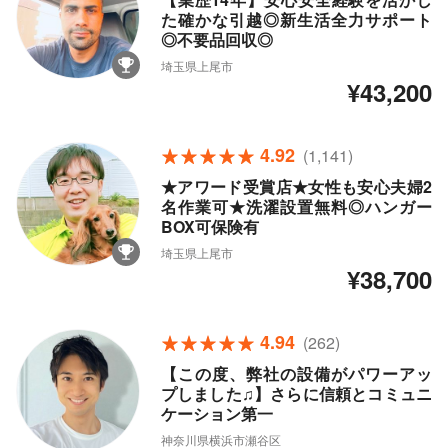
た確かな引越◎新生活全力サポート
◎不要品回収◎
埼玉県上尾市
¥43,200
4.92
(1,141)
★アワード受賞店★女性も安心夫婦2
名作業可★洗濯設置無料◎ハンガー
BOX可保険有
埼玉県上尾市
¥38,700
4.94
(262)
【この度、弊社の設備がパワーアッ
プしました♫】さらに信頼とコミュニ
ケーション第一
神奈川県横浜市瀬谷区