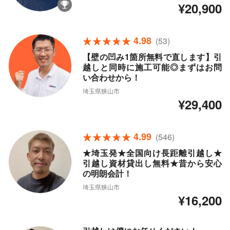
¥20,900
4.98
(53)
【壁の凹み1箇所無料で直します】引
越しと同時に施工可能◎まずはお問
い合わせから！
埼玉県狭山市
¥29,400
4.99
(546)
★埼玉発★全国向け長距離引越し★
引越し資材貸出し無料★昔から安心
の明朗会計！
埼玉県狭山市
¥16,200