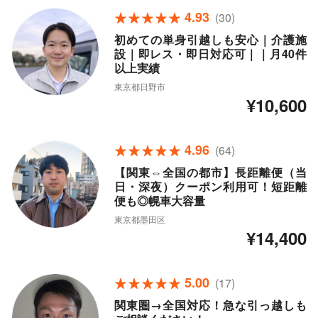
4.93
(30)
初めての単身引越しも安心｜介護施
設｜即レス・即日対応可｜｜月40件
以上実績
東京都日野市
¥10,600
4.96
(64)
【関東⇔全国の都市】長距離便（当
日・深夜）クーポン利用可！短距離
便も◎幌車大容量
東京都墨田区
¥14,400
5.00
(17)
関東圏→全国対応！急な引っ越しも