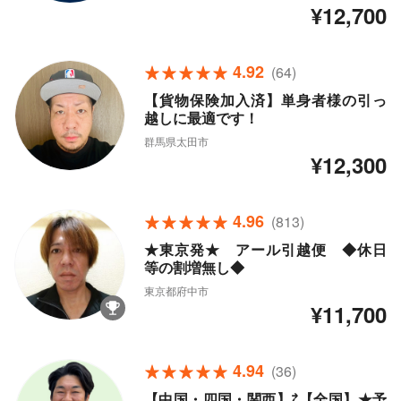
¥12,700
4.92
(64)
【貨物保険加入済】単身者様の引っ
越しに最適です！
群馬県太田市
¥12,300
4.96
(813)
★東京発★ アール引越便 ◆休日
等の割増無し◆
東京都府中市
¥11,700
4.94
(36)
【中国・四国・関西】⇄【全国】★予