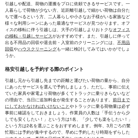
引越しや配送、荷物の運搬をプロに依頼できるサービスです。一
人暮らしで荷物が少ない方、近距離引越しで細かい荷物は自分た
ちで運べるという方、二人暮らしや小さなお子様がいる家族など
様々な利用シーンにあった最適なサービスが見つかります。オフ
ィスの移転に伴う引越しは、大手の引越しよりおトクな
オフィス
の移転・引越しサービス
がおすすめです。また、引越しに伴って
出る不用品の回収や退去前・入室前のクリーニングには、
不用品
回収
や
ハウスクリーニング
も一緒に検討してみてはいかがでしょ
うか。
格安引越しを予約する際のポイント
引越し元から引越し先までの距離と運びたい荷物の量から、自分
にあったサービスを選んで予約しましょう。ただし、事前に伝え
ていた家具や家電より荷物が多くてトラックに乗りきらないなど
の理由で、当日に追加料金が発生することがあります。
前日まで
にしておかなければいけないこと
やトラックに乗る荷物量は必ず
事前に確認をしておきましょう。作業員の人数は「手伝うから少
しでも安くしたい！」という方は1名、「少しでも楽をしたい！」
という方は2名を選ぶことをおすすめします。例年、3月ごろの繁
忙期には予約が集中するので、早めに予約したり時期をずらした