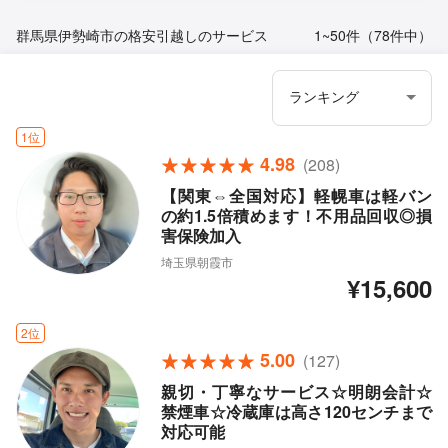
群馬県伊勢崎市の格安引越しのサービス
1~50件（78件中）
1位
4.98
(208)
【関東⇔全国対応】軽幌車は軽バン
の約1.5倍積めます！不用品回収◎損
害保険加入
埼玉県朝霞市
¥15,600
2位
5.00
(127)
親切・丁寧なサービス☆明朗会計☆
禁煙車☆冷蔵庫は高さ120センチまで
対応可能