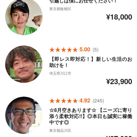
引越しは僕にお任せください！
東京都板橋区
¥18,000
5.00
(5)
【即レス即対応！】新しい生活のお
助けを！
埼玉県川口市
¥23,900
4.92
(245)
☆8月空きあります☆ 【ニーズに寄り
添う柔軟対応!!】◎本日も誠実に稼働
中です◎
東京都品川区