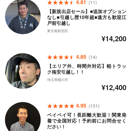
4.81
(11)
【新規出店セール】■追加オプション
なし■引越し歴10年超■遠方も歓迎江
戸前引越し
東京都新宿区
¥14,200
4.85
(14)
【エリア外、時間外対応】軽トラッ
ク格安引越し！！
埼玉県桶川市
¥12,400
4.95
(131)
ペイペイ可！長距離大歓迎！関東発
着で全国対応！予約前にお問合せく
ださい！