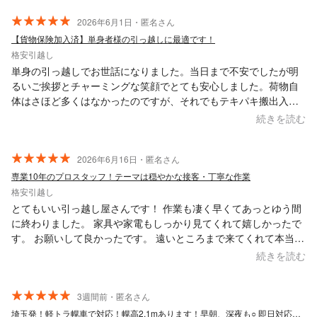
仕事のプロ意識が伝わりました！今回は大変お世話になりまし
た！
2026年6月1日・匿名さん
【貨物保険加入済】単身者様の引っ越しに最適です！
格安引越し
単身の引っ越しでお世話になりました。当日まで不安でしたが明
るいご挨拶とチャーミングな笑顔でとても安心しました。荷物自
体はさほど多くはなかったのですが、それでもテキパキ搬出入し
ていただき、スムーズな引越しができたので、こちらにお願いし
続きを読む
て良かったと思いました。大手引越し業者に依頼するほどでもな
く、かといって冷蔵庫などの家電を自分で運ぶことには不安があ
ったので、とてもありがたかったです。次があったら是非またお
2026年6月16日・匿名さん
願いしたいと思いました。
専業10年のプロスタッフ！テーマは穏やかな接客・丁寧な作業
格安引越し
とてもいい引っ越し屋さんです！ 作業も凄く早くてあっとゆう間
に終わりました。 家具や家電もしっかり見てくれて嬉しかったで
す。 お願いして良かったです。 遠いところまで来てくれて本当に
ありがとうございました。 新生活も頑張ります！
続きを読む
3週間前・匿名さん
埼玉発！軽トラ幌車で対応！幌高2.1mあります！早朝、深夜も○ 即日対応可能！