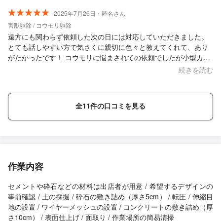
ぜひ依頼します。
2025年7月26日・匿名さん
害獣駆除 / コウモリ駆除
遠方にも関わらず依頼した次の日には対応していただきました。
とても話しやすい方で気さくに親切に色々と教えてくれて、あり
がたかったです！ コウモリに悩まされての依頼でしたが小型カメ
ラで実際の換気扇の映像まで見せてくれて良かったです。 うちに
続きを読む
は住み着いて居ないとのことで、これで今日から安心して眠れま
す。 金額も見積もりよりも安くしていただき、ありがとうござい
ました！ 害獣でお困りの方ぜひおすすめですよ^ ^
全11件の口コミを見る
作業内容
セメントや砕石などの材料は出店者が用意 / 希望するデザインの
事前確認 / 土の採掘 / 砕石の敷き詰め（厚さ5cm） / 転圧 / 伸縮目
地の設置 / ワイヤーメッシュの設置 / コンクリートの敷き詰め（厚
さ10cm） / 表面仕上げ / 面取り / 作業場所の簡易清掃