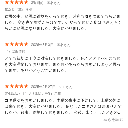
3週間前・匿名さん
草刈り（草刈り機）
猛暑の中、綺麗に雑草を刈って頂き、砂利も引きつめてもらいま
した。 空き家で雑草だらけですが、やって頂いた所は見違えるく
らいに綺麗になりました。大変助かりました。
2026年6月3日・匿名さん
ゴミ屋敷清掃
とても親切に丁寧に対応して頂きました。色々とアドバイスも頂
き大変満足しております。また何かあったらお願いしようと思っ
てます。ありがとうございました。
2025年9月27日・シモさん
害虫駆除 / ゴキブリ駆除 / 居住住宅用
ゴキ退治をお願いしました。木曜の夜中に予約して、土曜の朝に
は来て頂き、大変助かりました。 依頼したゴキさんは居ませんで
したが、殺虫、除菌して頂きました。 今後、出くわしたときの対
処法などを聞き安心して生活していけそうです。 害虫駆除依頼な
続きを読む
どは本来ならしたくはありませんが、これからも何かあったら、