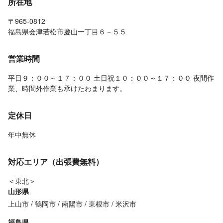
所在地
〒965-0812
福島県会津若松市慶山一丁目６－５５
営業時間
平日９：００～１７：００ 土日祝１０：００～１７：００ 夜間作
業、時間外作業も承けたわまります。
定休日
年中無休
対応エリア（出張費無料）
＜東北＞
山形県
上山市
鶴岡市
南陽市
東根市
米沢市
福島県