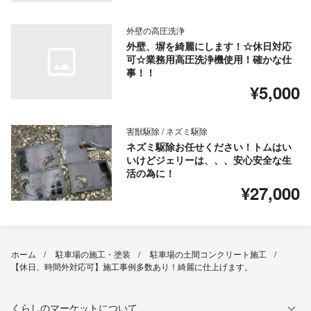
外壁の高圧洗浄
外壁、塀を綺麗にします！☆休日対応
可☆業務用高圧洗浄機使用！確かな仕
事！！
¥5,000
害獣駆除 / ネズミ駆除
ネズミ駆除お任せください！トムはい
いけどジェリーは、、、安心安全な生
活の為に！
¥27,000
ホーム
駐車場の施工・塗装
駐車場の土間コンクリート施工
【休日、時間外対応可】施工事例多数あり！綺麗に仕上げます。
くらしのマーケットについて