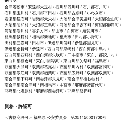
会津若松市
安達郡大玉村
石川郡浅川町
石川郡石川町
石川郡玉川村
石川郡平田村
石川郡古殿町
いわき市
岩瀬郡鏡石町
岩瀬郡天栄村
大沼郡会津美里町
大沼郡金山町
大沼郡昭和村
大沼郡三島町
河沼郡会津坂下町
河沼郡柳津町
河沼郡湯川村
喜多方市
郡山市
白河市
須賀川市
相馬郡飯舘村
相馬郡新地町
相馬市
田村郡小野町
田村郡三春町
田村市
伊達郡川俣町
伊達郡国見町
伊達郡桑折町
伊達市
西白河郡泉崎村
西白河郡中島村
西白河郡西郷村
西白河郡矢吹町
二本松市
東白川郡鮫川村
東白川郡棚倉町
東白川郡塙町
東白川郡矢祭町
福島市
双葉郡大熊町
双葉郡葛尾村
双葉郡川内村
双葉郡富岡町
双葉郡浪江町
双葉郡楢葉町
双葉郡広野町
双葉郡双葉町
南会津郡下郷町
南会津郡只見町
南会津郡檜枝岐村
南会津郡南会津町
南相馬市
本宮市
耶麻郡猪苗代町
耶麻郡北塩原村
耶麻郡西会津町
耶麻郡磐梯町
資格・許認可
＜古物商許可＞ 福島県 公安委員会 第251150001700号