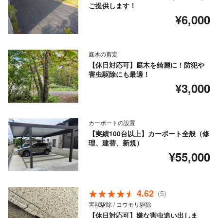
ご提供します！
¥6,000
庭木の剪定
【休日対応可】庭木を綺麗に！防犯や
害虫駆除にも最適！
¥3,000
カーポートの設置
【実績100台以上】カーポート全般（修
理、建替、新規）
¥55,000
4.62
(5)
害獣駆除 / コウモリ駆除
【休日対応可】嫌な害虫追い出しま