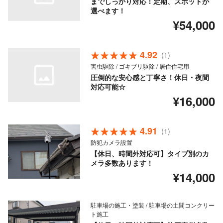
までしっかり対応！定期、スポットが
選べます！
¥54,000
4.92
(1)
害虫駆除 / ゴキブリ駆除 / 居住住宅用
圧倒的な安心感と丁寧さ！休日・夜間
対応可能☆
¥16,000
4.91
(1)
防犯カメラ設置
【休日、時間外対応可】タイプ別のカ
メラ多数あります！
¥14,000
駐車場の施工・塗装 / 駐車場の土間コンクリー
ト施工