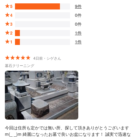
5
9件
4
0件
3
0件
2
1件
1
1件
4日前・シゲさん
墓石クリーニング
今回は住所も定かでは無い所、探して頂きありがとうございます
m(_ _)m 綺麗になったお墓で良いお盆になります！ 誠実で迅速な