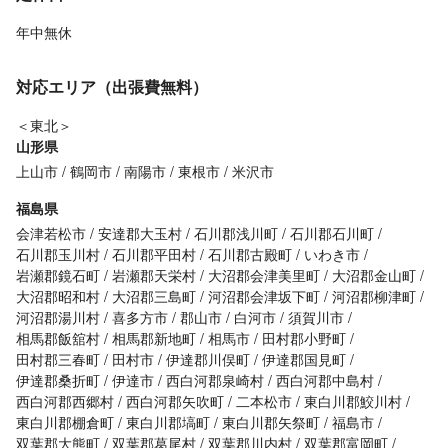
年中無休
対応エリア（出張費無料）
＜東北＞
山形県
上山市
鶴岡市
南陽市
東根市
米沢市
福島県
会津若松市
安達郡大玉村
石川郡浅川町
石川郡石川町
石川郡玉川村
石川郡平田村
石川郡古殿町
いわき市
岩瀬郡鏡石町
岩瀬郡天栄村
大沼郡会津美里町
大沼郡金山町
大沼郡昭和村
大沼郡三島町
河沼郡会津坂下町
河沼郡柳津町
河沼郡湯川村
喜多方市
郡山市
白河市
須賀川市
相馬郡飯舘村
相馬郡新地町
相馬市
田村郡小野町
田村郡三春町
田村市
伊達郡川俣町
伊達郡国見町
伊達郡桑折町
伊達市
西白河郡泉崎村
西白河郡中島村
西白河郡西郷村
西白河郡矢吹町
二本松市
東白川郡鮫川村
東白川郡棚倉町
東白川郡塙町
東白川郡矢祭町
福島市
双葉郡大熊町
双葉郡葛尾村
双葉郡川内村
双葉郡富岡町