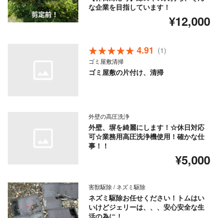
な企業を目指しています！
¥12,000
4.91
(1)
ゴミ屋敷清掃
ゴミ屋敷の片付け、清掃
外壁の高圧洗浄
外壁、塀を綺麗にします！☆休日対応
可☆業務用高圧洗浄機使用！確かな仕
事！！
¥5,000
害獣駆除 / ネズミ駆除
ネズミ駆除お任せください！トムはい
いけどジェリーは、、、安心安全な生
活の為に！