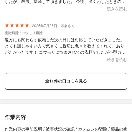
したが、殺虫、除菌して頂きました。 今後、出くわしたときの対
処法などを聞き安心して生活していけそうです。 害虫駆除依頼な
続きを読む
どは本来ならしたくはありませんが、これからも何かあったら、
ぜひ依頼します。
2025年7月26日・匿名さん
害獣駆除 / コウモリ駆除
遠方にも関わらず依頼した次の日には対応していただきました。
とても話しやすい方で気さくに親切に色々と教えてくれて、あり
がたかったです！ コウモリに悩まされての依頼でしたが小型カメ
ラで実際の換気扇の映像まで見せてくれて良かったです。 うちに
続きを読む
は住み着いて居ないとのことで、これで今日から安心して眠れま
す。 金額も見積もりよりも安くしていただき、ありがとうござい
ました！ 害獣でお困りの方ぜひおすすめですよ^ ^
全11件の口コミを見る
作業内容
作業内容の事前説明 / 被害状況の確認 / カメムシの駆除 / 薬品の塗