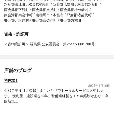
双葉郡浪江町
双葉郡楢葉町
双葉郡広野町
双葉郡双葉町
南会津郡下郷町
南会津郡只見町
南会津郡檜枝岐村
南会津郡南会津町
南相馬市
本宮市
耶麻郡猪苗代町
耶麻郡北塩原村
耶麻郡西会津町
耶麻郡磐梯町
資格・許認可
＜古物商許可＞ 福島県 公安委員会 第251150001700号
店舗のブログ
初投稿！
2025年4月16日
令和７年４月に登録しましたヤザワトータルサービスと申しま
す。 便利屋、建設業を６年、警備業経営を１５年経験があり、今
回新規...