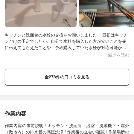
キッチンと洗面台の水栓の交換をお願いしました！ 最初はキッチ
ンだけの予定でしたが、自分で水栓を購入した方が安いことを先
に伝えてもらえたことや、予め購入していた水栓が対応可能か調
べてくださったりと、とても親切に対応していただいたので洗面
続きを読む
台も交換可能か聞かせてもらい、追加でお願いしました！ こちら
も対応可能の品番を調べて連絡下さいました。前日、当日と、予
約の時間の1時間前に連絡をくださり、前の現場から今から向かう
全278件の口コミを見る
ので、と家に着ける時間を改めて連絡下さいました。ほぼ予定通
りでしたが、ナビで家の住所を入力しても出ず、迷われたようで
途中まで歩いて迎えに行かせてもらいました。来られた方はとて
も感じの良い方で、丁寧に作業をしてくださり、感謝していま
す！また何かあればお願いしたいです。
作業内容
作業内容の事前説明 / キッチン・洗面所・浴室・洗濯機下・屋外
（敷地内）の排水管の高圧洗浄 / 作業後の立会い確認 / 作業場所の