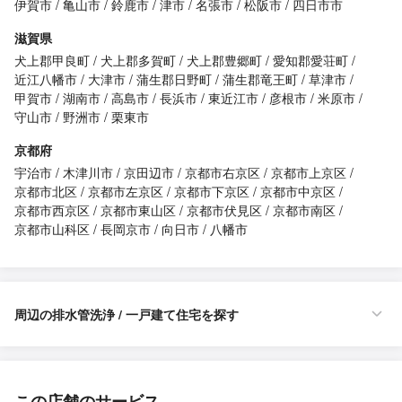
伊賀市
亀山市
鈴鹿市
津市
名張市
松阪市
四日市市
滋賀県
犬上郡甲良町
犬上郡多賀町
犬上郡豊郷町
愛知郡愛荘町
近江八幡市
大津市
蒲生郡日野町
蒲生郡竜王町
草津市
甲賀市
湖南市
高島市
長浜市
東近江市
彦根市
米原市
守山市
野洲市
栗東市
京都府
宇治市
木津川市
京田辺市
京都市右京区
京都市上京区
京都市北区
京都市左京区
京都市下京区
京都市中京区
京都市西京区
京都市東山区
京都市伏見区
京都市南区
京都市山科区
長岡京市
向日市
八幡市
周辺の排水管洗浄 / 一戸建て住宅を探す
この店舗のサービス