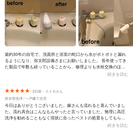
築約30年の自宅で、洗面所と浴室の蛇口から水がポトポトと漏れ
るようになり、弥太郎設備さまにお願いしました。 長年使ってき
た製品で年数も経っていることから、修理よりも水栓交換のほう
が良いかもしれないと、アドバイスをいただきました。 その後、
続きを読む
該当する製品を快く調べてくださり、こちらでネット注文した水
栓を取り付けてもらう流れに。 築30年ということもあり、内部の
サビがひどく、交換作業は決して簡単ではなかったと思います
3日前・スイカさん
が、丁寧に対応していただき、無事に交換が完了しました。 こち
排水管洗浄 / 一戸建て住宅
らの状況に寄り添いながら、最適な提案と確実な作業をしていた
今日はありがとうございました。嫁さんも流れると喜んでいまし
だき、とても安心感がありました。 ありがとうございました。
た。流れ具合はこんなもんやったと言っていました。無理に高圧
洗浄を勧めることもなく現状に合ったベストの処置をしてもらい
良かったです。また何かあれば宜しくお願いします。
続きを読む