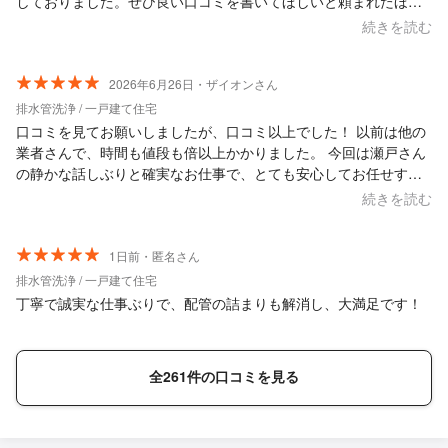
しておりました。ぜひ良い口コミを書いてほしいと頼まれたほど
です。 技術面はもちろんのこと、遠方に住むご両親宅や、一人暮
続きを読む
らしの方のお宅の修理や点検なども安心してお任せできるお人柄
だと思います。 この度は大変お世話になりました。瀬戸さんに依
頼して本当に良かったです。ありがとうございました。
2026年6月26日・ザイオンさん
排水管洗浄 / 一戸建て住宅
口コミを見てお願いしましたが、口コミ以上でした！ 以前は他の
業者さんで、時間も値段も倍以上かかりました。 今回は瀬戸さん
の静かな話しぶりと確実なお仕事で、とても安心してお任せする
ことができました。 時間もきっかり2時間で、大変ありがたかっ
続きを読む
たです。 台所以外もみていただいて、助かりました。 次に水周り
でトラブルが起きたら、絶対にまた瀬戸さんにお願いするつもり
です。
1日前・匿名さん
排水管洗浄 / 一戸建て住宅
丁寧で誠実な仕事ぶりで、配管の詰まりも解消し、大満足です！
全261件の口コミを見る