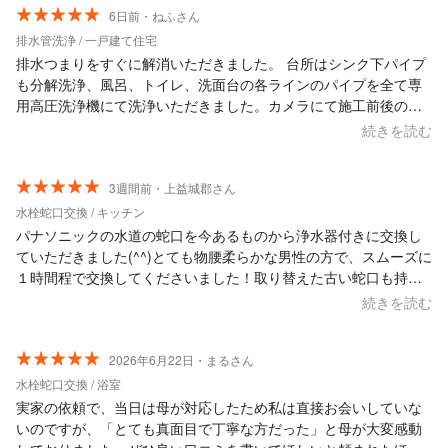
6日前・ねふさん
排水管洗浄 / 一戸建て住宅
排水つまりをすぐに解消いただきました。 台所はシンク下パイプ
も分解洗浄、風呂、トイレ、洗面台の各ラインのパイプを全て専
用高圧洗浄機にて洗浄いただきました。カメラにて施工前後の確
認もでき、とても丁寧に作業いただき定期的にお願いしたいと思
続きを読む
ってます。 ありがとうございました。
3週間前・上益城郡さん
水栓蛇口交換 / キッチン
パナソニックの水道の蛇口を今あるものから浄水器付きに交換し
ていただきました(^^)とても物腰柔らかな男性の方で、スムーズに
１時間程で交換してくださいました！取り替えた古い蛇口も持っ
て帰っていただけて有難かったです♪また何かありましたらぜひよ
続きを読む
ろしくお願いします(^^)
2026年6月22日・まるさん
水栓蛇口交換 / 浴室
実家の依頼で、当日は母が対応したため私は直接お会いしていな
いのですが、「とても真面目で丁寧な方だった」と母が大変感動