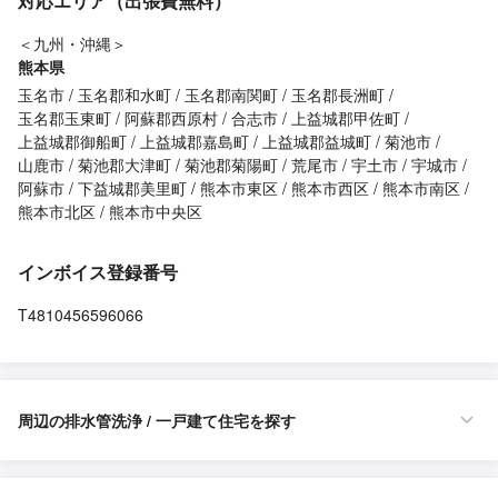
対応エリア（出張費無料）
＜九州・沖縄＞
熊本県
玉名市
玉名郡和水町
玉名郡南関町
玉名郡長洲町
玉名郡玉東町
阿蘇郡西原村
合志市
上益城郡甲佐町
上益城郡御船町
上益城郡嘉島町
上益城郡益城町
菊池市
山鹿市
菊池郡大津町
菊池郡菊陽町
荒尾市
宇土市
宇城市
阿蘇市
下益城郡美里町
熊本市東区
熊本市西区
熊本市南区
熊本市北区
熊本市中央区
インボイス登録番号
T4810456596066
周辺の排水管洗浄 / 一戸建て住宅を探す