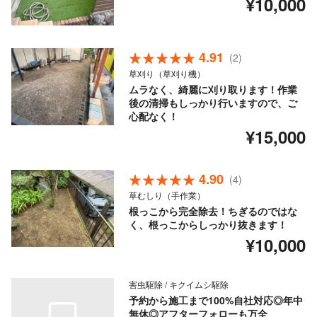
¥10,000
4.91
(2)
草刈り（草刈り機）
ムラなく、綺麗に刈り取ります！作業
後の清掃もしっかり行いますので、ご
心配なく！
¥15,000
4.90
(4)
草むしり（手作業）
根っこから完全除去！ちぎるのではな
く、根っこからしっかり抜きます！
¥10,000
害虫駆除 / キクイムシ駆除
予約から施工まで100%自社対応◎年中
無休◎アフターフォローも万全