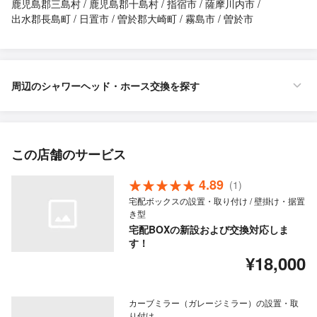
鹿児島郡三島村
鹿児島郡十島村
指宿市
薩摩川内市
出水郡長島町
日置市
曽於郡大崎町
霧島市
曽於市
周辺のシャワーヘッド・ホース交換を探す
この店舗のサービス
4.89
(1)
宅配ボックスの設置・取り付け / 壁掛け・据置
き型
宅配BOXの新設および交換対応しま
す！
¥18,000
カーブミラー（ガレージミラー）の設置・取
り付け