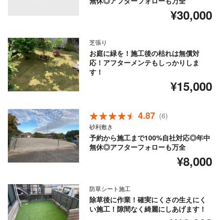
無休◎アフターフォローも万全
¥30,000
芝張り
お庭に緑を！施工後の枯れは無償対
応！アフターメンテもしっかりしま
す！
¥15,000
4.87
(6)
砂利敷き
予約から施工まで100%自社対応◎年中
無休◎アフターフォローも万全
¥8,000
防草シート施工
除草後に作業！確実にくさの生えにく
い施工！隙間なく綺麗にしあげます！