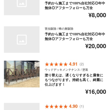
予約から施工まで100%自社対応◎年中
無休◎アフターフォローも万全
¥8,000
害虫駆除 / 蜂の巣駆除
予約から施工まで100%自社対応◎年中
無休◎アフターフォローも万全
¥20,000
4.91
(2)
ウッドデッキメンテナンス / 塗装
塗り替えは、遅くなりすぎると腐食に
もつながります。持続も高く、綺麗に
仕上げます！
¥16,000
4.90
(1)