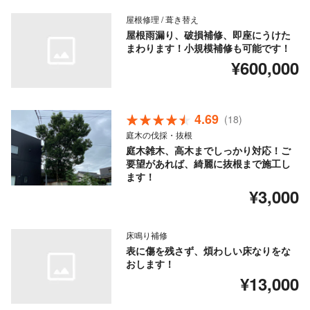
屋根修理 / 葺き替え
屋根雨漏り、破損補修、即座にうけた
まわります！小規模補修も可能です！
¥600,000
4.69
(18)
庭木の伐採・抜根
庭木雑木、高木までしっかり対応！ご
要望があれば、綺麗に抜根まで施工し
ます！
¥3,000
床鳴り補修
表に傷を残さず、煩わしい床なりをな
おします！
¥13,000