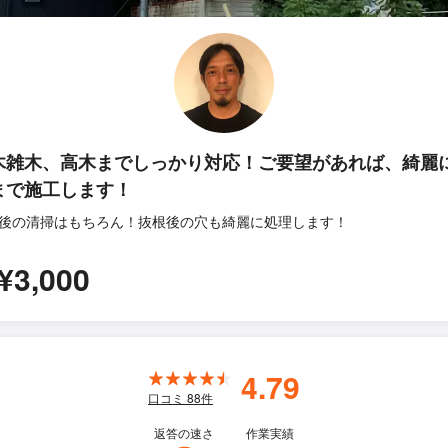
木雑木、高木までしっかり対応！ご要望があれば、綺麗
まで施工します！
後の清掃はもちろん！抜根後の穴も綺麗に処理します！
¥3,000
4.79
口コミ
88
件
返答の速さ
作業実績