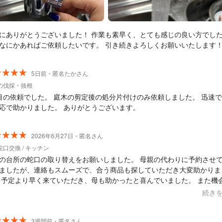
にありがとうございました！ 作業も素早く、とても感じの良い方でし
またなにかあればご依頼したいです。 引き続きよろしくお願いいたします
5日前・匿名たかさん
の伐採・抜根
目の依頼でした。 庭木の剪定後の処分片付けのみ依頼しました。 迅速
応で助かりました。 ありがとうございます。
2026年6月27日・匿名さん
口交換 / キッチン
の台所の蛇口の取り替えをお願いしました。 母親の代わりに予約させ
ましたが、連絡もスムーズで、合う商品も探していただき大変助かりま
 予定より早く来ていただき、母も助かったと喜んでいました。 また機
たらお願いしたいと思います。
続き
3週間前・匿名さん