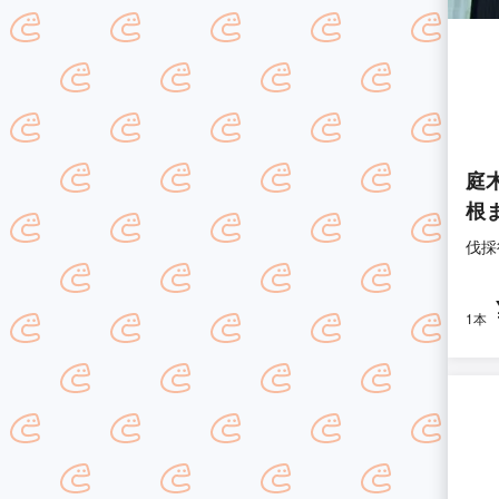
庭
根
伐採
1本