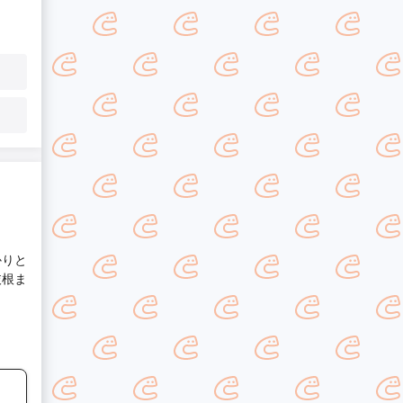
かりと
抜根ま