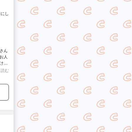
寧にし
さん
お人
けて
た次回
を読む