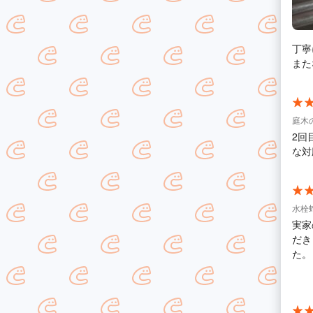
丁寧
庭木
2回
な対
水栓蛇
実家
だき
た。
あっ