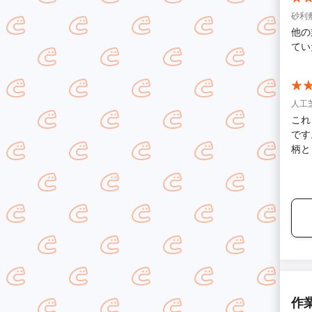
砂利
他の
てい
人工
これ
です
柄と
頂き
もお
作