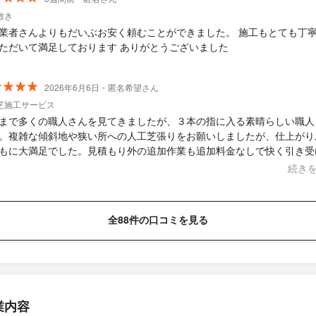
敷き
業者さんよりもだいぶお安く頼むことができました。 施工もとても丁
ただいて満足しております ありがとうございました
2026年6月6日・匿名希望さん
芝施工サービス
まで多くの職人さんを見てきましたが、３本の指に入る素晴らしい職人
。複雑な傾斜地や狭い所への人工芝張りをお願いしましたが、仕上がり
もに大満足でした。見積もり外の追加作業も追加料金なしで快く引き受
ました。 誠実でセンスも良く、仕事振りが本当に気持ち良いです。ま
続き
願いしたいと思いました。
全88件の口コミを見る
業内容