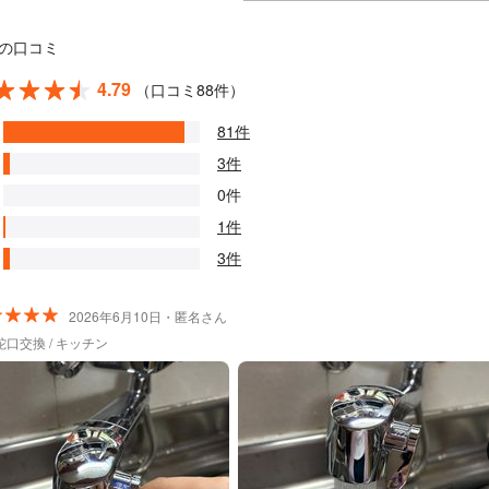
の口コミ
4.79
（口コミ88件）
81件
3件
0件
1件
3件
2026年6月10日・匿名さん
口交換 / キッチン