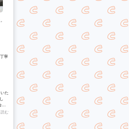
た。
！
で丁寧
ていた
し
会が
を読む