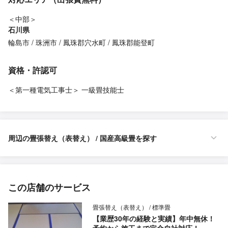
＜中部＞
石川県
輪島市
珠洲市
鳳珠郡穴水町
鳳珠郡能登町
資格・許認可
＜第一種電気工事士＞ 一級畳技能士
周辺の畳張替え（表替え） / 国産高級畳を探す
この店舗のサービス
畳張替え（表替え） / 標準畳
【業歴30年の経験と実績】年中無休！