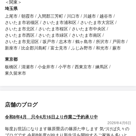
＜関東＞
埼玉県
上尾市
朝霞市
入間郡三芳町
川口市
川越市
越谷市
さいたま市岩槻区
さいたま市浦和区
さいたま市大宮区
さいたま市北区
さいたま市桜区
さいたま市中央区
さいたま市西区
さいたま市緑区
さいたま市南区
さいたま市見沼区
坂戸市
志木市
鶴ヶ島市
所沢市
戸田市
新座市
比企郡川島町
富士見市
ふじみ野市
和光市
蕨市
東京都
板橋区
清瀬市
小金井市
小平市
西東京市
練馬区
東久留米市
店舗のブログ
令和8年4月 只今4月16日より作業ご予約承り中
2026年4月6日
毎度お世話になります篠原畳店の篠原た申します 気づけば久々の
ブログです 令和8年度が始まり新生活を開始するご家族も多いと