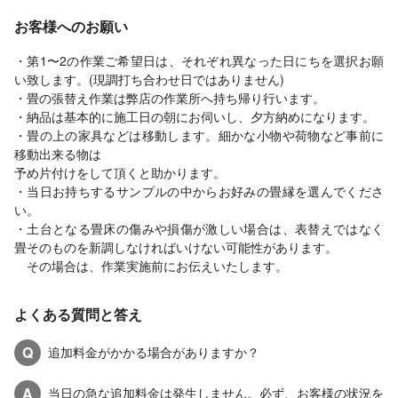
お客様へのお願い
・第1〜2の作業ご希望日は、それぞれ異なった日にちを選択お願
い致します。(現調打ち合わせ日ではありません)
・畳の張替え作業は弊店の作業所へ持ち帰り行います。
・納品は基本的に施工日の朝にお伺いし、夕方納めになります。
・畳の上の家具などは移動します。細かな小物や荷物など事前に
移動出来る物は
予め片付けをして頂くと助かります。
・当日お持ちするサンプルの中からお好みの畳縁を選んでくださ
い。
・土台となる畳床の傷みや損傷が激しい場合は、表替えではなく
畳そのものを新調しなければいけない可能性があります。
その場合は、作業実施前にお伝えいたします。
よくある質問と答え
Q
追加料金がかかる場合がありますか？
A
当日の急な追加料金は発生しません。必ず、お客様の状況を