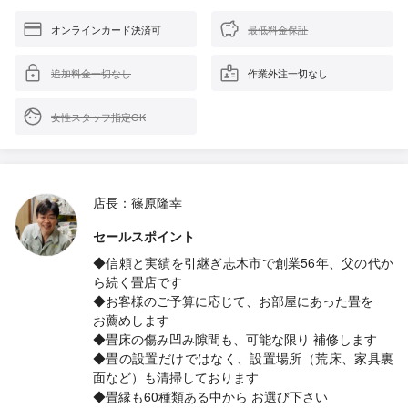
オンラインカード決済可
最低料金保証
追加料金一切なし
作業外注一切なし
女性スタッフ指定OK
店長：篠原隆幸
セールスポイント
◆信頼と実績を引継ぎ志木市で創業56年、父の代か
ら続く畳店です
◆お客様のご予算に応じて、お部屋にあった畳を
お薦めします
◆畳床の傷み凹み隙間も、可能な限り 補修します
◆畳の設置だけではなく、設置場所（荒床、家具裏
面など）も清掃しております
◆畳縁も60種類ある中から お選び下さい