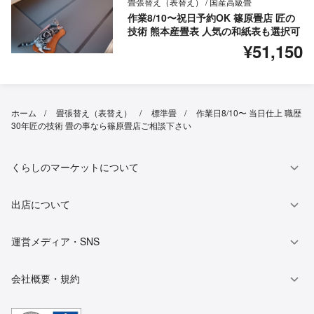
畳張替え（表替え） / 国産高級畳
作業8/10〜祝日予約OK 篠原畳店 匠の
技術 熊本産畳表 人気の和紙表も選択可
¥51,150
ホーム
畳張替え（表替え）
標準畳
作業日8/10〜 当日仕上 職歴
30年匠の技術 畳の事なら篠原畳店ご相談下さい
くらしのマーケットについて
出店について
運営メディア・SNS
会社概要・規約