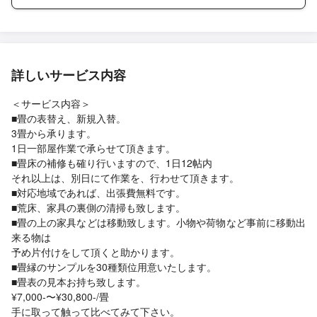
詳しいサービス内容
＜サービス内容＞
■畳の表替え、新規入替。
3畳から承ります。
1日一部屋作業で承らせて頂きます。
■畳床の補修も確り行いますので、1日12帖内
それ以上は、別日にて作業を、行わせて頂きます。
■対応地域であれば、出張費無料です。
■荒床、家具の裏側の清掃も致します。
■畳の上の家具などは移動致します。小物や荷物など事前に移動出
来る物は
予め片付けをして頂くと助かります。
■畳縁のサンプルを30種類位用意いたします。
■畳表の見本お持ち致します。
¥7,000-〜¥30,800-/畳
手に取って触って比べてみて下さい。