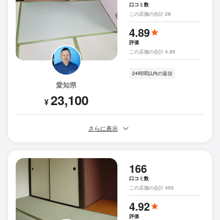
口コミ数
この店舗の合計 28
4.89
評価
この店舗の合計 4.89
24時間以内の返信
愛知県
23,100
¥
さらに表示
166
口コミ数
この店舗の合計 495
4.92
評価