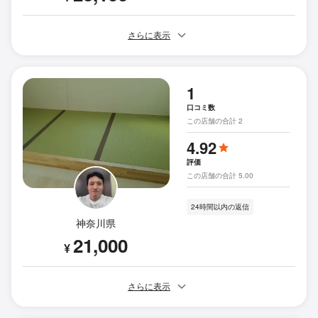
さらに表示
1
口コミ数
この店舗の合計 2
4.92
評価
この店舗の合計 5.00
24時間以内の返信
神奈川県
21,000
¥
さらに表示