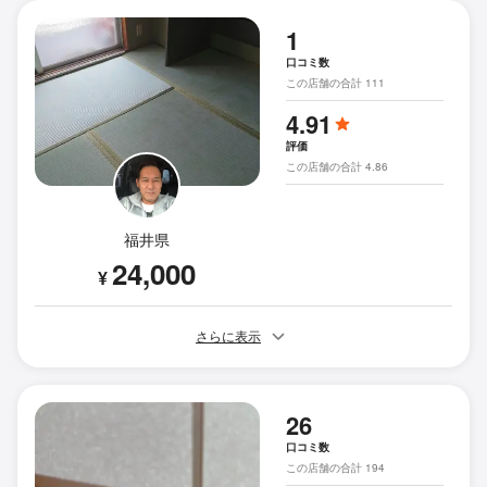
1
口コミ数
この店舗の合計 111
4.91
評価
この店舗の合計 4.86
福井県
24,000
¥
さらに表示
26
口コミ数
この店舗の合計 194