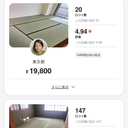
20
口コミ数
この店舗の合計 51
4.94
評価
この店舗の合計 4.98
24時間以内の返信
東京都
19,800
¥
さらに表示
147
口コミ数
この店舗の合計 147