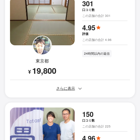
301
口コミ数
この店舗の合計 301
4.95
評価
この店舗の合計 4.96
24時間以内の返信
東京都
19,800
¥
さらに表示
150
口コミ数
この店舗の合計 225
4.96