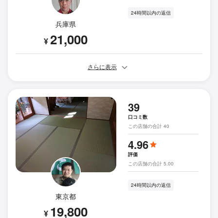
24時間以内の返信
兵庫県
21,000
¥
さらに表示
39
口コミ数
この店舗の合計 40
4.96
評価
この店舗の合計 5.00
24時間以内の返信
東京都
19,800
¥