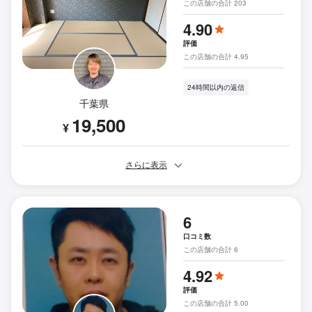
この店舗の合計 203
4.90
評価
この店舗の合計 4.95
24時間以内の返信
千葉県
19,500
¥
さらに表示
6
口コミ数
この店舗の合計 6
4.92
評価
この店舗の合計 5.00