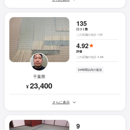
135
口コミ数
この店舗の合計 135
4.92
評価
この店舗の合計 4.86
24時間以内の返信
千葉県
23,400
¥
さらに表示
9