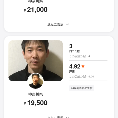
神奈川県
21,000
¥
さらに表示
3
口コミ数
この店舗の合計 4
4.92
評価
この店舗の合計 5.00
24時間以内の返信
神奈川県
19,500
¥
さらに表示