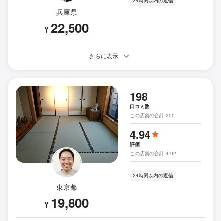
24時間以内の返信
兵庫県
22,500
¥
さらに表示
198
口コミ数
この店舗の合計 200
4.94
評価
この店舗の合計 4.92
24時間以内の返信
東京都
19,800
¥