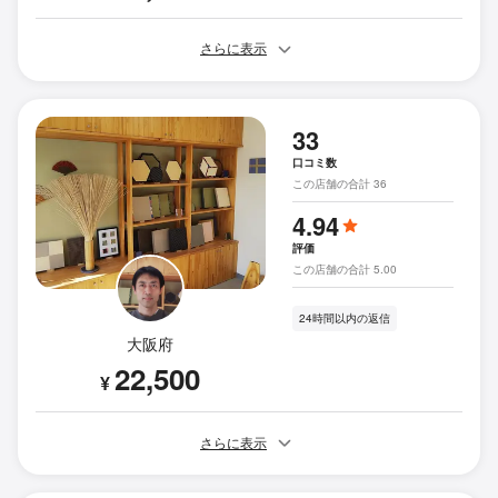
さらに表示
33
口コミ数
この店舗の合計 36
4.94
評価
この店舗の合計 5.00
24時間以内の返信
大阪府
22,500
¥
さらに表示