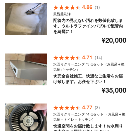
4.86
(1)
風呂釜洗浄
配管内の見えない汚れを数値化致しま
す。ウルトラファインバブルで配管内
を綺麗に！
¥20,000
4.71
(14)
水回りクリーニング / 3点セット（お風呂＋換
気扇+キッチン）
★完全自社施工、快適なご生活をお届
け致します。お任せ下さい！
¥35,000
4.77
(3)
水回りクリーニング / 4点セット （お風呂＋換
気扇＋トイレ＋キッチン）
快適空間をお届け致します！お水周り