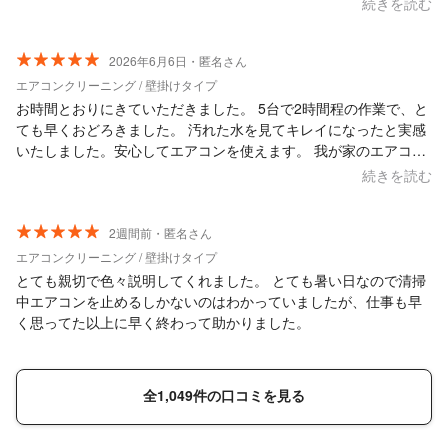
続きを読む
2026年6月6日・匿名さん
エアコンクリーニング / 壁掛けタイプ
お時間とおりにきていただきました。 5台で2時間程の作業で、と
ても早くおどろきました。 汚れた水を見てキレイになったと実感
いたしました。安心してエアコンを使えます。 我が家のエアコ
ン、まだ使用できますが20年物なので買い替えの相談をしたとこ
続きを読む
ろ、来年4月からエアコンが値上がりするお話になり、買い替えを
考える機会にもなりました。 ありがとうございました。 またよろ
しくお願いいたします。
2週間前・匿名さん
エアコンクリーニング / 壁掛けタイプ
とても親切で色々説明してくれました。 とても暑い日なので清掃
中エアコンを止めるしかないのはわかっていましたが、仕事も早
く思ってた以上に早く終わって助かりました。
全1,049件の口コミを見る