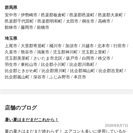
群馬県
安中市
伊勢崎市
邑楽郡板倉町
邑楽郡邑楽町
邑楽郡大泉町
邑楽郡千代田町
邑楽郡明和町
太田市
桐生市
高崎市
館林市
藤岡市
前橋市
埼玉県
上尾市
大里郡寄居町
桶川市
加須市
川越市
北本市
行田市
久喜市
熊谷市
鴻巣市
児玉郡神川町
児玉郡上里町
児玉郡美里町
さいたま市北区
坂戸市
白岡市
秩父市
羽生市
東松山市
比企郡小川町
比企郡川島町
比企郡ときがわ町
比企郡滑川町
比企郡鳩山町
比企郡吉見町
比企郡嵐山町
深谷市
ふじみ野市
本庄市
店舗のブログ
暑い夏はまだまだこれから！
2026年8月7日
夏の暑さはまだまだ終わらず！ エアコンも多いに使用しているか