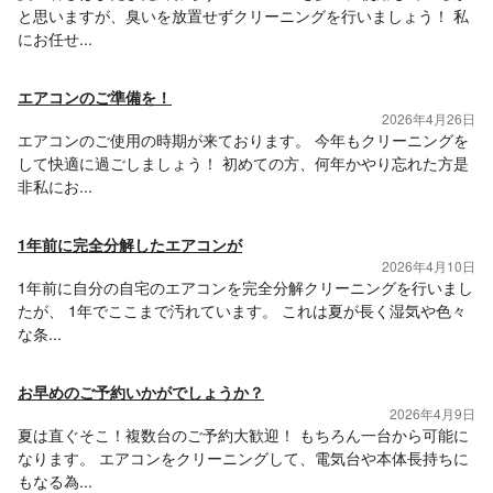
と思いますが、臭いを放置せずクリーニングを行いましょう！ 私
にお任せ...
エアコンのご準備を！
2026年4月26日
エアコンのご使用の時期が来ております。 今年もクリーニングを
して快適に過ごしましょう！ 初めての方、何年かやり忘れた方是
非私にお...
1年前に完全分解したエアコンが
2026年4月10日
1年前に自分の自宅のエアコンを完全分解クリーニングを行いまし
たが、 1年でここまで汚れています。 これは夏が長く湿気や色々
な条...
お早めのご予約いかがでしょうか？
2026年4月9日
夏は直ぐそこ！複数台のご予約大歓迎！ もちろん一台から可能に
なります。 エアコンをクリーニングして、電気台や本体長持ちに
もなる為...