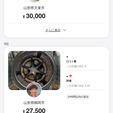
山形県天童市
30,000
¥
さらに表示
3位
-
口コミ数
この店舗の合計 9
-
評価
この店舗の合計 5.00
24時間以内の返信
山形県鶴岡市
27,500
¥