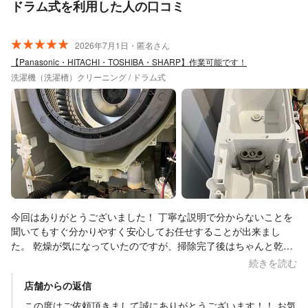
ドラム式を利用した人の口コミ
2026年7月1日・匿名さん
【Panasonic・HITACHI・TOSHIBA・SHARP】作業可能です！
洗濯機（洗濯槽）クリーニング / ドラム式
今回はありがとうございました！ 丁寧な説明で分からないことを
聞いてもすぐ分かりやすく安心してお任せすることが出来まし
た。 乾燥が気になっていたのですが、掃除完了後はちゃんと乾燥
がなっていました。 また、お願いしていた所以外のお掃除悩みも
続きを読む
丁寧に教えて頂き次回もお願いしたいと思いました。 本当にあり
店舗からの返信
がとうございました！
この度はご依頼頂きまして誠にありがとうございます！！ お気