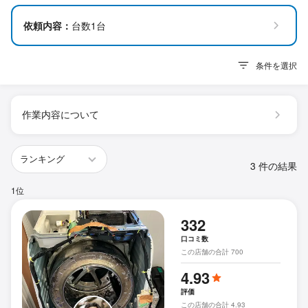
依頼内容：
台数1台
条件を選択
作業内容について
3 件の結果
1位
332
口コミ数
この店舗の合計 700
4.93
評価
この店舗の合計 4.93