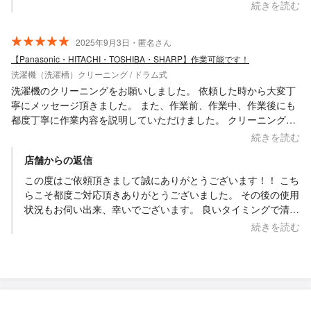
期間でより良くお使い頂ければと思います。 ドラム式洗濯機ク
続きを読む
リーニングの分解・洗浄は2〜3年に１回をオススメしておりま
すが、必ずしも決まっているわけではありませんので、必要に
2025年9月3日・匿名さん
感じたタイミングでお声掛け・ご依頼頂ければと思っておりま
【Panasonic・HITACHI・TOSHIBA・SHARP】作業可能です！
す。 その際にはぜひまたよろしくお願い致します。 Saskene
洗濯機（洗濯槽）クリーニング / ドラム式
齋藤一貴
洗濯機のクリーニングをお願いしました。 依頼した時から大変丁
寧にメッセージ頂きました。 また、作業前、作業中、作業後にも
都度丁寧に作業内容を説明していただけました。 クリーニング
後、洗濯物の生乾き臭がなくなりました！こんなに効果出るも
続きを読む
の！？と驚くほどです。本当に助かりました！ こんなに効果ある
店舗からの返信
なら、定期的にクリーニングお願いした方が良いと思いました。
暑い中の作業で申し訳なかったです。 ありがとうございました！
この度はご依頼頂きまして誠にありがとうございます！！ こち
らこそ都度ご対応頂きありがとうございました。 その後の使用
状況もお伺い出来、幸いでございます。 良いタイミングで清掃
作業も出来たのではないかと思います。 また必要な際にはお声
続きを読む
掛け・ご依頼頂ければと思います。 その際には何卒よろしくお
願い致します。 Saskene 齋藤一貴