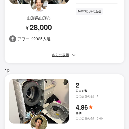
24時間以内の返信
山形県山形市
28,000
¥
アワード2025入選
さらに表示
2位
2
口コミ数
この店舗の合計 8
4.86
評価
この店舗の合計 5.00