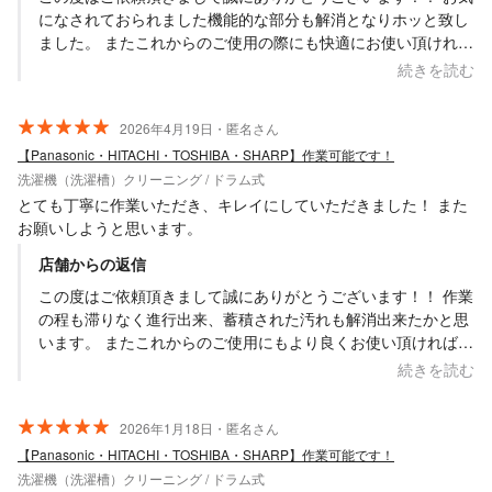
になされておられました機能的な部分も解消となりホッと致し
ました。 またこれからのご使用の際にも快適にお使い頂ければ
幸いでございます。 衛生的な部分も出来得る限りではございま
続きを読む
したが洗浄作業も無事に完了出来ておりますので、そちらもよ
り良くお使い頂ければと思います。 またお手伝いが必要なタイ
2026年4月19日・匿名さん
ミングで諸々のメニューも踏まえお声掛け・ご依頼頂ければと
【Panasonic・HITACHI・TOSHIBA・SHARP】作業可能です！
思いますので、 その際には何卒よろしくお願い致します。
洗濯機（洗濯槽）クリーニング / ドラム式
Saskene 齋藤一貴
とても丁寧に作業いただき、キレイにしていただきました！ また
お願いしようと思います。
店舗からの返信
この度はご依頼頂きまして誠にありがとうございます！！ 作業
の程も滞りなく進行出来、蓄積された汚れも解消出来たかと思
います。 またこれからのご使用にもより良くお使い頂ければ幸
いでございます。 はい、また作業が必要とされたタイミングで
続きを読む
お声掛け・ご依頼頂ければと思います。 何卒よろしくお願い致
します。 Saskene 齋藤一貴
2026年1月18日・匿名さん
【Panasonic・HITACHI・TOSHIBA・SHARP】作業可能です！
洗濯機（洗濯槽）クリーニング / ドラム式