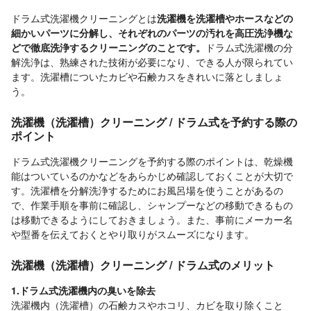
ドラム式洗濯機クリーニングとは
洗濯機を洗濯槽やホースなどの
細かいパーツに分解し、それぞれのパーツの汚れを高圧洗浄機な
どで徹底洗浄するクリーニングのことです。
ドラム式洗濯機の分
解洗浄は、熟練された技術が必要になり、できる人が限られてい
ます。洗濯槽についたカビや石鹸カスをきれいに落としましょ
う。
洗濯機（洗濯槽）クリーニング / ドラム式を予約する際の
ポイント
ドラム式洗濯機クリーニングを予約する際のポイントは、乾燥機
能はついているのかなどをあらかじめ確認しておくことが大切で
す。洗濯槽を分解洗浄するためにお風呂場を使うことがあるの
で、作業手順を事前に確認し、シャンプーなどの移動できるもの
は移動できるようにしておきましょう。また、事前にメーカー名
や型番を伝えておくとやり取りがスムーズになります。
洗濯機（洗濯槽）クリーニング / ドラム式のメリット
1.ドラム式洗濯機内の臭いを除去
洗濯機内（洗濯槽）の石鹸カスやホコリ、カビを取り除くこと