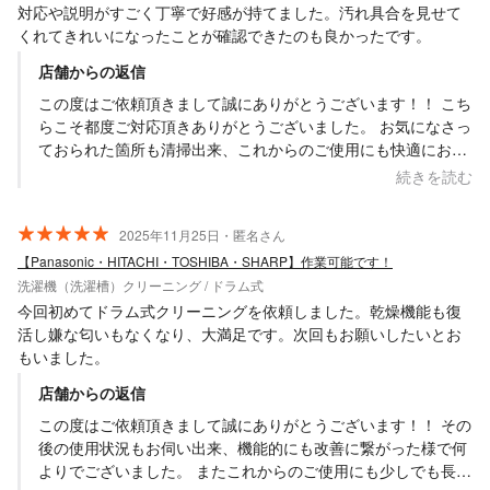
対応や説明がすごく丁寧で好感が持てました。汚れ具合を見せて
くれてきれいになったことが確認できたのも良かったです。
店舗からの返信
この度はご依頼頂きまして誠にありがとうございます！！ こち
らこそ都度ご対応頂きありがとうございました。 お気になさっ
ておられた箇所も清掃出来、これからのご使用にも快適にお使
い頂ければ幸いでございます。 また必要な際にはお声掛け・ご
続きを読む
依頼頂ければと思いますので、その際には何卒よろしくお願い
致します。 Saskene 齋藤一貴
2025年11月25日・匿名さん
【Panasonic・HITACHI・TOSHIBA・SHARP】作業可能です！
洗濯機（洗濯槽）クリーニング / ドラム式
今回初めてドラム式クリーニングを依頼しました。乾燥機能も復
活し嫌な匂いもなくなり、大満足です。次回もお願いしたいとお
もいました。
店舗からの返信
この度はご依頼頂きまして誠にありがとうございます！！ その
後の使用状況もお伺い出来、機能的にも改善に繋がった様で何
よりでございました。 またこれからのご使用にも少しでも長い