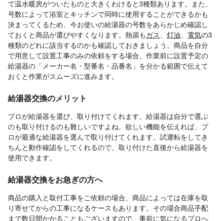
て温水暖房がついたものと大きくわけると3種類あります。また、
号数によって浴室とキッチンで同時に使用することができるかも
決まってくるため、今お使いの給湯器の号数をあらかじめ確認し
ておくと商品が選びやすくなります。熱源も
ガス
、
灯油
、
電気
の3
種類のどれに該当するのかも確認しておきましょう。商品を自分
で用意して設置工事のみの依頼をする場合、作業前に設置予定の
給湯器の「メーカー名・型番名・品番名」を分かる範囲で伝えて
おくと作業がスムーズに進みます。
給湯器交換のメリット
プロが給湯器を選び、取り付けてくれます。給湯器は自分で選ぶ
のも取り付けるのも難しいですよね。欲しい機能を伝えれば、プ
ロが最適な給湯器を選んで取り付けてくれます。試運転をしてき
ちんと動作確認をしてくれるので、取り付けた直後から給湯器を
使用できます。
給湯器交換をお急ぎの方へ
商品の購入と取付工事をご依頼の場合、商品によっては在庫を取
り寄せてからの工事になるケースもあります。その場合商品手配
まで数日間かかることもございますので、事前に気になるプロへ