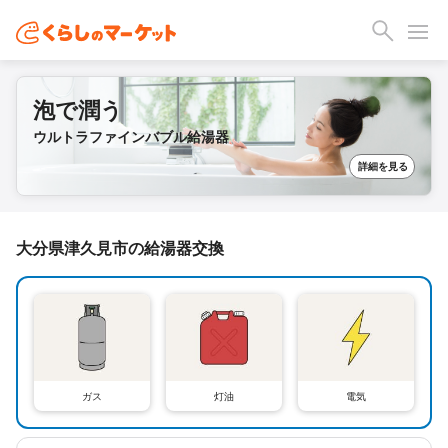
泡で潤う
ウルトラファインバブル給湯器
詳細を見る
大分県津久見市の給湯器交換
ガス
灯油
電気