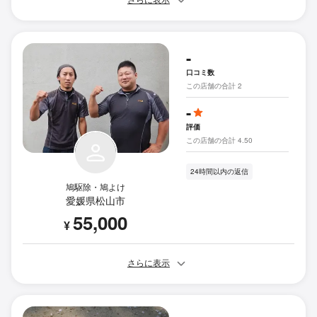
さらに表示
-
口コミ数
この店舗の合計 2
-
評価
この店舗の合計 4.50
24時間以内の返信
鳩駆除・鳩よけ
愛媛県松山市
55,000
¥
さらに表示