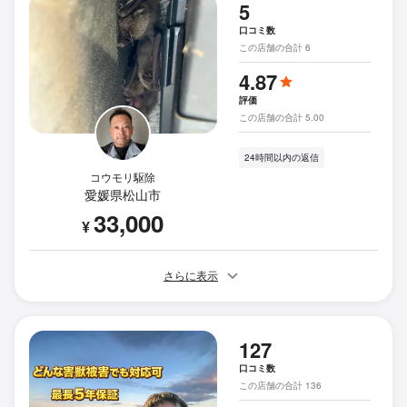
5
口コミ数
この店舗の合計 6
4.87
評価
この店舗の合計 5.00
24時間以内の返信
コウモリ駆除
愛媛県松山市
33,000
¥
さらに表示
127
口コミ数
この店舗の合計 136