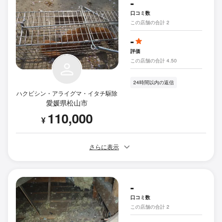
-
口コミ数
この店舗の合計 2
-
評価
この店舗の合計 4.50
24時間以内の返信
ハクビシン・アライグマ・イタチ駆除
愛媛県松山市
110,000
¥
さらに表示
-
口コミ数
この店舗の合計 2