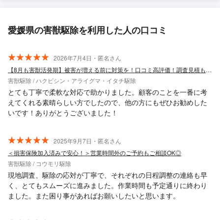
愛媛県の害獣駆除を利用した人の口コミ
2026年7月4日・匿名さん
【8月も害獣活発期】被害が増える前に対策を！口コミ高評価！調査見積もり無料です！
害獣駆除 / ハクビシン・アライグマ・イタチ駆除
とても丁寧で柔軟な対応で助かりました。顧客のことを一番に考
えてくれる素晴らしい方でしたので、他の方にもぜひお勧めした
いです！ありがとうございました！
2025年9月7日・匿名さん
＜損害保険加入済みで安心！＞営業時間外のご予約もご相談OK◎
害獣駆除 / コウモリ駆除
現地調査、駆除の応対が丁寧で、それぞれの日程調整の連絡も早
く、とてもスムーズに進みました。作業時間も予定通りに終わり
ました。また困り事があればお願いしたいと思います。