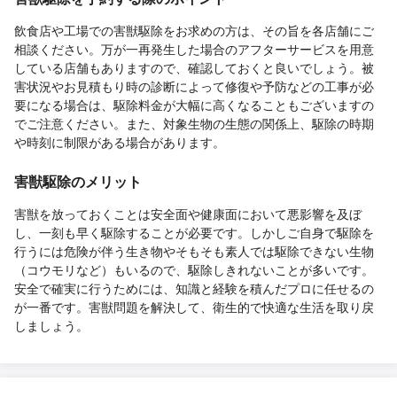
飲食店や工場での害獣駆除をお求めの方は、その旨を各店舗にご
相談ください。万が一再発生した場合のアフターサービスを用意
している店舗もありますので、確認しておくと良いでしょう。被
害状況やお見積もり時の診断によって修復や予防などの工事が必
要になる場合は、駆除料金が大幅に高くなることもございますの
でご注意ください。また、対象生物の生態の関係上、駆除の時期
や時刻に制限がある場合があります。
害獣駆除のメリット
害獣を放っておくことは安全面や健康面において悪影響を及ぼ
し、一刻も早く駆除することが必要です。しかしご自身で駆除を
行うには危険が伴う生き物やそもそも素人では駆除できない生物
（コウモリなど）もいるので、駆除しきれないことが多いです。
安全で確実に行うためには、知識と経験を積んだプロに任せるの
が一番です。害獣問題を解決して、衛生的で快適な生活を取り戻
しましょう。