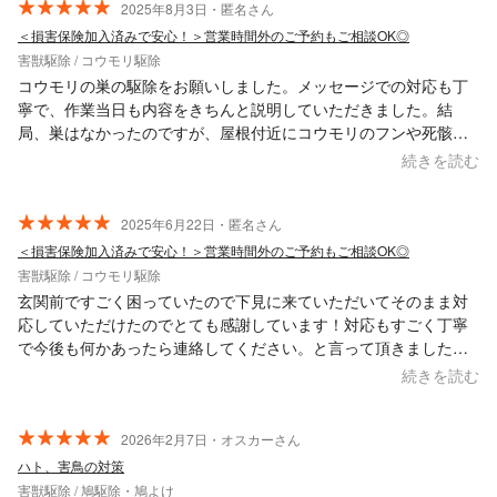
2025年8月3日・匿名さん
＜損害保険加入済みで安心！＞営業時間外のご予約もご相談OK◎
害獣駆除 / コウモリ駆除
コウモリの巣の駆除をお願いしました。メッセージでの対応も丁
寧で、作業当日も内容をきちんと説明していただきました。結
局、巣はなかったのですが、屋根付近にコウモリのフンや死骸が
あったのを取り除き、今後集まりにくいように忌避剤注入しても
続きを読む
らいました。
2025年6月22日・匿名さん
＜損害保険加入済みで安心！＞営業時間外のご予約もご相談OK◎
害獣駆除 / コウモリ駆除
玄関前ですごく困っていたので下見に来ていただいてそのまま対
応していただけたのでとても感謝しています！対応もすごく丁寧
で今後も何かあったら連絡してください。と言って頂きました！
また何かあったら連絡させて頂きたいと思います！
続きを読む
2026年2月7日・オスカーさん
ハト、害鳥の対策
害獣駆除 / 鳩駆除・鳩よけ