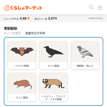
4.88
5,674
2026年8月時点
口コミの平均点
累計口コミ数
害獣駆除
タイプ未選択
・
愛媛県北宇和郡
コウモリ駆除
カラス駆除
鳩駆除・鳩よけ
ハクビシン・アライグ
ネズミ駆除
マ・イタチ駆除