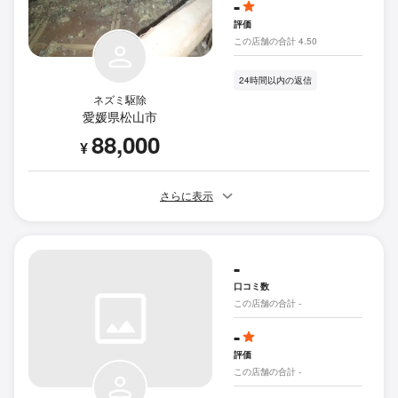
-
評価
この店舗の合計 4.50
24時間以内の返信
ネズミ駆除
愛媛県松山市
88,000
¥
さらに表示
-
口コミ数
この店舗の合計 -
-
評価
この店舗の合計 -