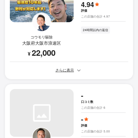
4.94
評価
この店舗の合計 4.97
24時間以内の返信
コウモリ駆除
大阪府大阪市浪速区
22,000
¥
さらに表示
-
口コミ数
この店舗の合計 6
-
評価
この店舗の合計 5.00