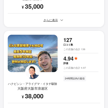
35,000
¥
さらに表示
127
口コミ数
この店舗の合計 136
4.94
評価
この店舗の合計 4.97
24時間以内の返信
ハクビシン・アライグマ・イタチ駆除
大阪府大阪市浪速区
38,000
¥