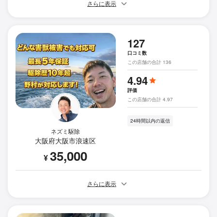
さらに表示
127
口コミ数
この店舗の合計 136
4.94
評価
この店舗の合計 4.97
24時間以内の返信
ネズミ駆除
大阪府大阪市浪速区
35,000
¥
さらに表示