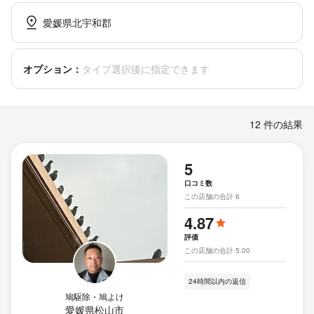
愛媛県北宇和郡
オプション：
タイプ選択後に指定できます
12 件の結果
5
口コミ数
この店舗の合計 6
4.87
評価
この店舗の合計 5.00
24時間以内の返信
鳩駆除・鳩よけ
愛媛県松山市