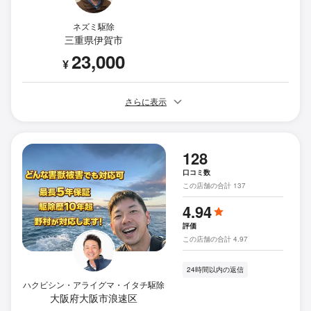
ネズミ駆除
三重県伊賀市
23,000
¥
さらに表示
128
口コミ数
この店舗の合計 137
4.94
評価
この店舗の合計 4.97
24時間以内の返信
ハクビシン・アライグマ・イタチ駆除
大阪府大阪市浪速区