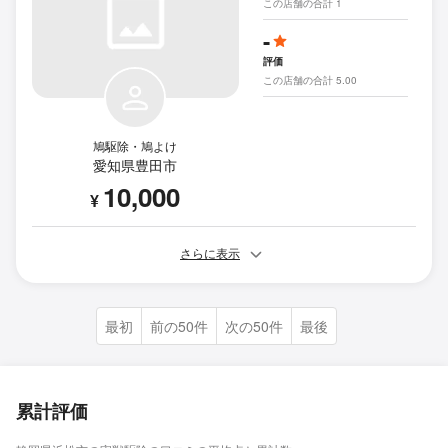
この店舗の合計 1
-
評価
この店舗の合計 5.00
鳩駆除・鳩よけ
愛知県豊田市
10,000
¥
さらに表示
最初
前の50件
次の50件
最後
累計評価