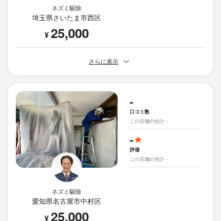
ネズミ駆除
埼玉県さいたま市西区
25,000
¥
さらに表示
-
口コミ数
この店舗の合計 -
-
評価
この店舗の合計 -
ネズミ駆除
愛知県名古屋市中村区
25,000
¥