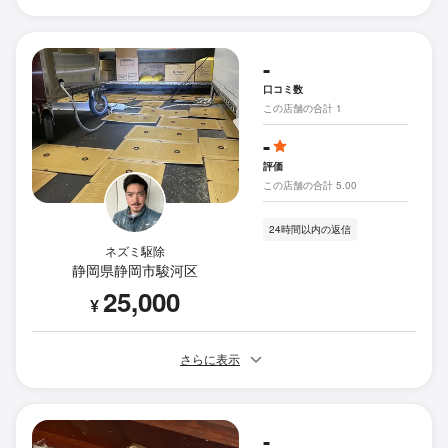
-
口コミ数
この店舗の合計 1
-
評価
この店舗の合計 5.00
24時間以内の返信
ネズミ駆除
静岡県静岡市駿河区
25,000
¥
さらに表示
-