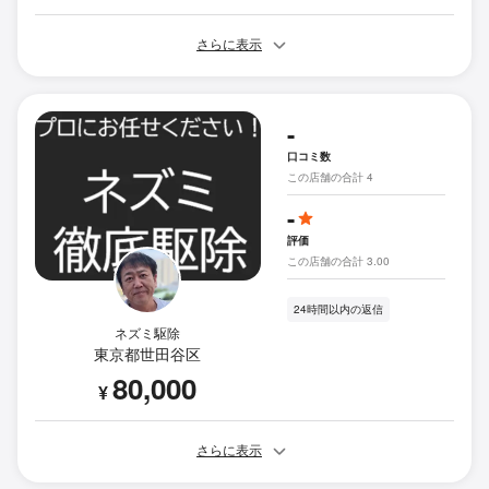
さらに表示
-
口コミ数
この店舗の合計 4
-
評価
この店舗の合計 3.00
24時間以内の返信
ネズミ駆除
東京都世田谷区
80,000
¥
さらに表示