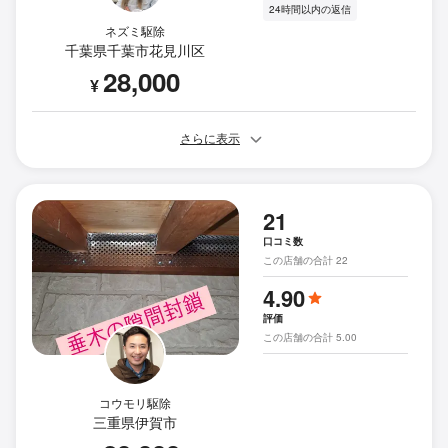
24時間以内の返信
ネズミ駆除
千葉県千葉市花見川区
28,000
¥
さらに表示
21
口コミ数
この店舗の合計 22
4.90
評価
この店舗の合計 5.00
コウモリ駆除
三重県伊賀市