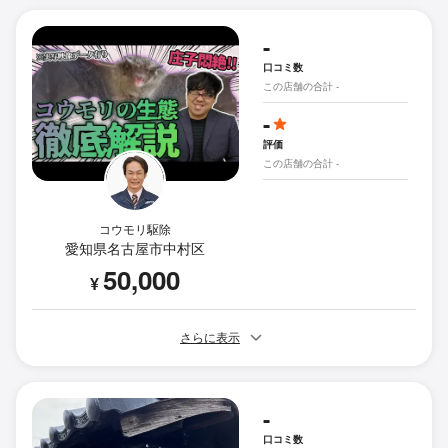
-
口コミ数
この店舗の合計 -
-
評価
この店舗の合計 -
コウモリ駆除
愛知県名古屋市中村区
50,000
¥
さらに表示
-
口コミ数