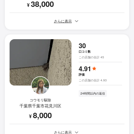
38,000
¥
さらに表示
30
口コミ数
この店舗の合計 45
4.91
評価
この店舗の合計 4.93
24時間以内の返信
コウモリ駆除
千葉県千葉市花見川区
8,000
¥
さらに表示