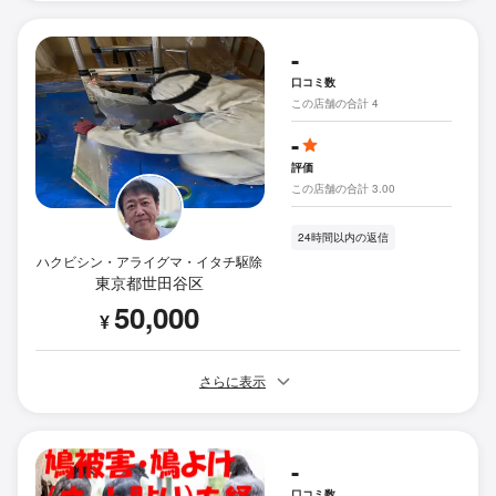
-
口コミ数
この店舗の合計 4
-
評価
この店舗の合計 3.00
24時間以内の返信
ハクビシン・アライグマ・イタチ駆除
東京都世田谷区
50,000
¥
さらに表示
-
口コミ数