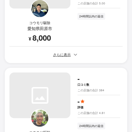
この店舗の合計 5.00
24時間以内の返信
コウモリ駆除
愛知県田原市
8,000
¥
さらに表示
-
口コミ数
この店舗の合計 384
-
評価
この店舗の合計 4.81
24時間以内の返信