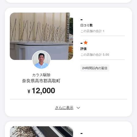
-
口コミ数
この店舗の合計 1
-
評価
この店舗の合計 5.00
24時間以内の返信
カラス駆除
奈良県高市郡高取町
12,000
¥
さらに表示
-