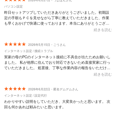
パソコン設定
昨日セットアツプしていただきありがとうございました。初期設
定の手順もＰＣを見せながら丁寧に教えていただきました、作業
も早くおかげで快適に使っております、本当にありがとうござい
ました。
続きを読む
2026年5月15日・ごうさん
インターネット設定 / 接続トラブル
実家の母のPCのインターネット接続に不具合が出たためお願いし
ました。 私が他県に住んでおり対応できないため直接実家に行っ
ていただきました。 処置後、丁寧な作業内容の報告をいただけま
した。 訪問前の打ち合わせや段取りもしっかりしていて素晴らし
続きを読む
い対応でした。 また機会がありましたらぜひお願いしたいです。
2026年6月22日・匿名デムデムさん
インターネット設定 / 設定代行
わかりやすい説明をしていただき、大変良かったと思います。 次
回も何かあれば頼みたいと思います。