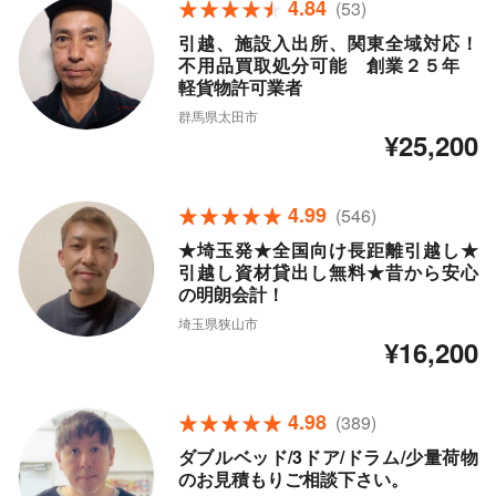
4.84
(53)
引越、施設入出所、関東全域対応！
不用品買取処分可能 創業２５年
軽貨物許可業者
群馬県太田市
¥25,200
4.99
(546)
★埼玉発★全国向け長距離引越し★
引越し資材貸出し無料★昔から安心
の明朗会計！
埼玉県狭山市
¥16,200
4.98
(389)
ダブルベッド/3ドア/ドラム/少量荷物
のお見積もりご相談下さい。