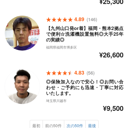
¥25,300
4.89
(146)
【九州山口発or着】福岡・熊本2拠点
で便利☆洗濯機設置無料◎大手25年
の実績◎
福岡県福岡市博多区
¥26,600
4.83
(56)
◎保険加入なので安心！◎お問い合
わせ・ご予約にも迅速・丁寧に対応
いたします。
埼玉県川越市
¥9,500
最初
前の50件
次の50件
最後