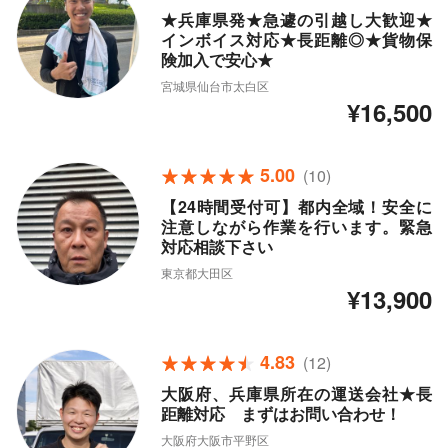
★兵庫県発★急遽の引越し大歓迎★
インボイス対応★長距離◎★貨物保
険加入で安心★
宮城県仙台市太白区
¥16,500
5.00
(10)
【24時間受付可】都内全域！安全に
注意しながら作業を行います。緊急
対応相談下さい
東京都大田区
¥13,900
4.83
(12)
大阪府、兵庫県所在の運送会社★長
距離対応 まずはお問い合わせ！
大阪府大阪市平野区