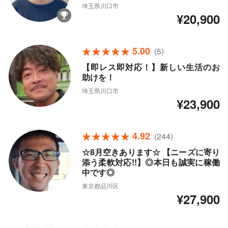
埼玉県川口市
¥20,900
5.00
(5)
【即レス即対応！】新しい生活のお
助けを！
埼玉県川口市
¥23,900
4.92
(244)
☆8月空きあります☆ 【ニーズに寄り
添う柔軟対応!!】◎本日も誠実に稼働
中です◎
東京都品川区
¥27,900