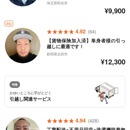
埼玉県和光市
¥9,900
3位
4.92
(64)
【貨物保険加入済】単身者様の引っ
越しに最適です！
群馬県太田市
¥12,300
特集
かゆいところに手がとどく
引越し関連サービス
4.94
(428)
丁寧配送※不用品回収※洗濯機脱着無