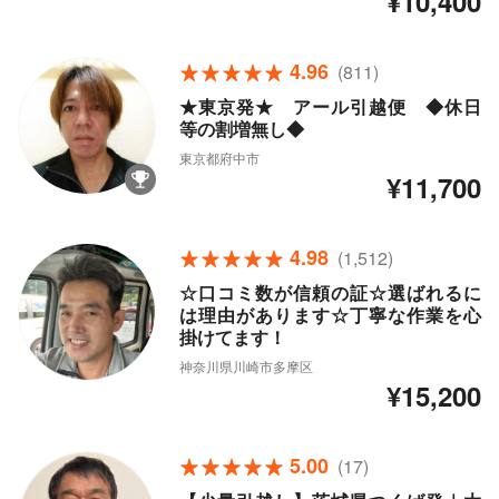
¥10,400
4.96
(811)
★東京発★ アール引越便 ◆休日
等の割増無し◆
東京都府中市
¥11,700
4.98
(1,512)
☆口コミ数が信頼の証☆選ばれるに
は理由があります☆丁寧な作業を心
掛けてます！
神奈川県川崎市多摩区
¥15,200
5.00
(17)