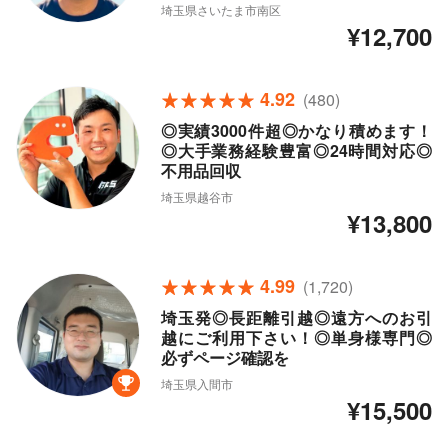
埼玉県さいたま市南区
¥12,700
4.92
(480)
◎実績3000件超◎かなり積めます！
◎大手業務経験豊富◎24時間対応◎
不用品回収
埼玉県越谷市
¥13,800
4.99
(1,720)
埼玉発◎長距離引越◎遠方へのお引
越にご利用下さい！◎単身様専門◎
必ずページ確認を
埼玉県入間市
¥15,500