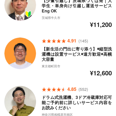
【少量引越し】茨城県つくば発｜大
学生・単身向け引越し運送サービス
Eng OK
茨城県牛久市
¥11,200
4.91
(145)
【新生活の門出に寄り添う】◉縦型洗
濯機は設置サービス◉遠方歓迎◉高幌
大容量
東京都町田市
¥12,600
4.85
(552)
ドラム式洗濯機、3ドア冷蔵庫対応可
能ご予約前に詳しいサービス内容を
お読みください
神奈川県相模原市南区