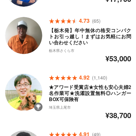
4.73
(65)
【栃木発】年中無休の格安コンパク
トお引っ越し！まずはお気軽にお問
い合わせください
栃木県さくら市
¥53,000
4.92
(1,140)
★アワード受賞店★女性も安心夫婦2
名作業可★洗濯設置無料◎ハンガー
BOX可保険有
埼玉県上尾市
¥38,700
4.91
(49)