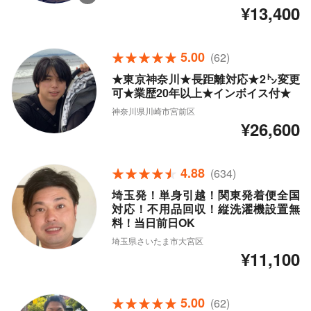
¥13,400
5.00
(62)
★東京神奈川★長距離対応★2㌧変更
可★業歴20年以上★インボイス付★
神奈川県川崎市宮前区
¥26,600
4.88
(634)
埼玉発！単身引越！関東発着便全国
対応！不用品回収！縦洗濯機設置無
料！当日前日OK
埼玉県さいたま市大宮区
¥11,100
5.00
(62)