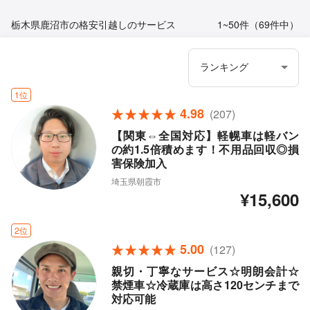
栃木県鹿沼市の格安引越しのサービス
1~50件（69件中）
1位
4.98
(207)
【関東⇔全国対応】軽幌車は軽バン
の約1.5倍積めます！不用品回収◎損
害保険加入
埼玉県朝霞市
¥15,600
2位
5.00
(127)
親切・丁寧なサービス☆明朗会計☆
禁煙車☆冷蔵庫は高さ120センチまで
対応可能