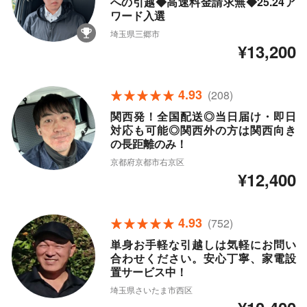
への引越◆高速料金請求無◆25.24ア
ワード入選
埼玉県三郷市
¥13,200
4.93
(208)
関西発！全国配送◎当日届け・即日
対応も可能◎関西外の方は関西向き
の長距離のみ！
京都府京都市右京区
¥12,400
4.93
(752)
単身お手軽な引越しは気軽にお問い
合わせください。安心丁寧、家電設
置サービス中！
埼玉県さいたま市西区