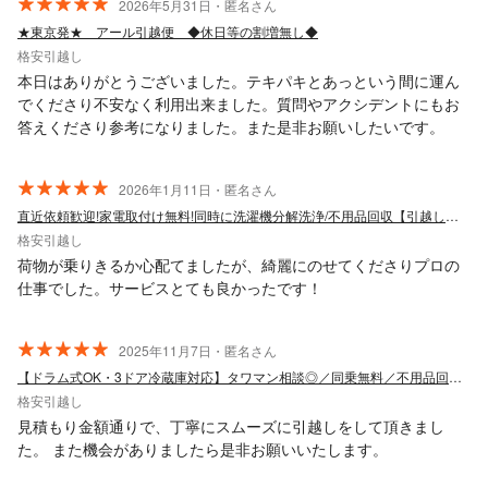
2026年5月31日・匿名さん
★東京発★ アール引越便 ◆休日等の割増無し◆
格安引越し
本日はありがとうございました。テキパキとあっという間に運ん
でくださり不安なく利用出来ました。質問やアクシデントにもお
答えくださり参考になりました。また是非お願いしたいです。
2026年1月11日・匿名さん
直近依頼歓迎!家電取付け無料!同時に洗濯機分解洗浄/不用品回収【引越しスクエア】
格安引越し
荷物が乗りきるか心配てましたが、綺麗にのせてくださりプロの
仕事でした。サービスとても良かったです！
2025年11月7日・匿名さん
【ドラム式OK・3ドア冷蔵庫対応】タワマン相談◎／同乗無料／不用品回収も対応◎
格安引越し
見積もり金額通りで、丁寧にスムーズに引越しをして頂きまし
た。 また機会がありましたら是非お願いいたします。