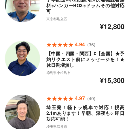
料※ハンガーBOX※ドラムその他対応
可
東京都足立区
¥12,800
4.94
(36)
【中国・四国・関西】⇄【全国】★予
約リクエスト前にメッセージを！★
休日割増無し
徳島県小松島市
¥15,300
4.97
(40)
埼玉発！軽トラ幌車で対応！幌高
2.1mあります！早朝、深夜も○ 即日
対応可能！
埼玉県深谷市