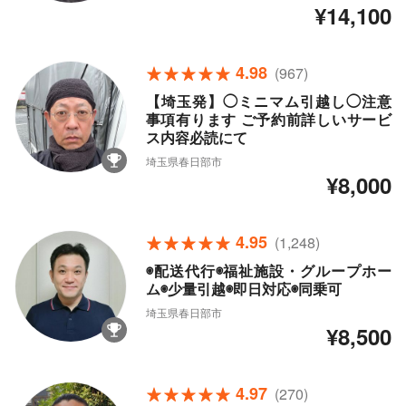
¥14,100
4.98
(967)
【埼玉発】◯ミニマム引越し◯注意
事項有ります ご予約前詳しいサービ
ス内容必読にて
埼玉県春日部市
¥8,000
4.95
(1,248)
◉配送代行◉福祉施設・グループホー
ム◉少量引越◉即日対応◉同乗可
埼玉県春日部市
¥8,500
4.97
(270)