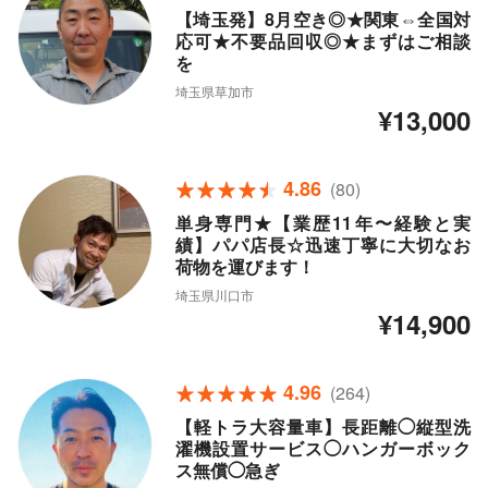
【埼玉発】8月空き◎★関東⇔全国対
応可★不要品回収◎★まずはご相談
を
埼玉県草加市
¥13,000
4.86
(80)
単身専門★【業歴11年〜経験と実
績】パパ店長☆迅速丁寧に大切なお
荷物を運びます！
埼玉県川口市
¥14,900
4.96
(264)
【軽トラ大容量車】長距離◯縦型洗
濯機設置サービス◯ハンガーボック
ス無償◯急ぎ