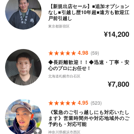
【新規出店セール】■追加オプション
なし■引越し歴10年超■遠方も歓迎江
戸前引越し
東京都新宿区
¥14,200
4.98
(59)
◆長距離歓迎！！◆迅速・丁寧・安
心のプロにお任せ！
北海道札幌市白石区
¥7,800
4.95
(523)
《緊急のご引っ越しにも対応いたし
ます》営業時間外や対応地域外のご
予約も・対応可能
神奈川県横浜市西区