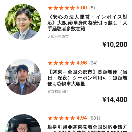
5.00
(5)
《安心の法人運営・インボイス対
応》大阪発/単身向格安引っ越し！大
手経験者多数在籍
大阪府柏原市
¥10,200
4.96
(64)
【関東⇔全国の都市】長距離便（当
日・深夜）クーポン利用可！短距離
便も◎幌車大容量
東京都墨田区
¥14,400
4.94
(831)
単身引越◆関東発着全国対応◆遠方