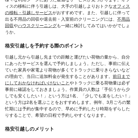
ィスの移転に伴う引越しは、大手の引越しよりおトクな
オフィス
の移転・引越しサービス
がおすすめです。また、引越しに伴って
出る不用品の回収や退去前・入室前のクリーニングには、
不用品
回収
や
ハウスクリーニング
も一緒に検討してみてはいかがでしょ
うか。
格安引越しを予約する際のポイント
引越し元から引越し先までの距離と運びたい荷物の量から、自分
にあったサービスを選んで予約しましょう。ただし、事前に伝え
ていた家具や家電より荷物が多くてトラックに乗りきらないなど
の理由で、当日に追加料金が発生することがあります。
前日まで
にしておかなければいけないこと
やトラックに乗る荷物量は必ず
事前に確認をしておきましょう。作業員の人数は「手伝うから少
しでも安くしたい！」という方は1名、「少しでも楽をしたい！」
という方は2名を選ぶことをおすすめします。例年、3月ごろの繁
忙期には予約が集中するので、早めに予約したり時期をずらした
りすることで、希望の日程で予約しやすくなります。
格安引越しのメリット