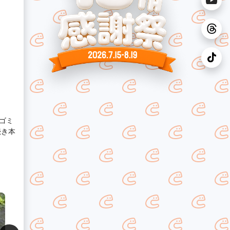
・ゴミ
続き本