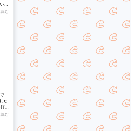
ざいま
を読む
ので、
した
き作
を読む
お人