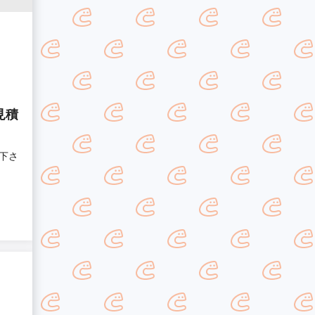
見積
下さ