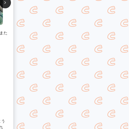
また
よう