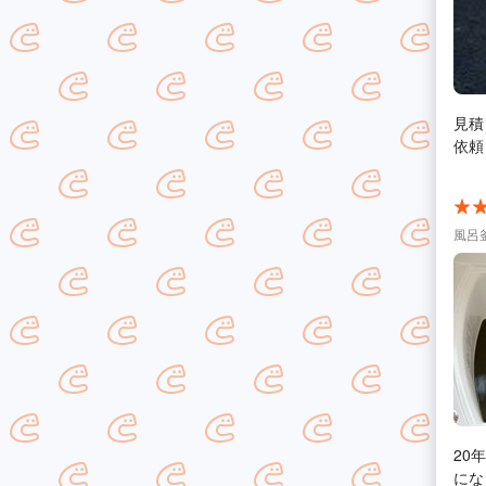
見積
依頼
風呂
20
になり