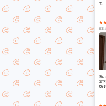
て、
した
家具
家の
落下
挙げ句、
合わ
業日決定、
れで