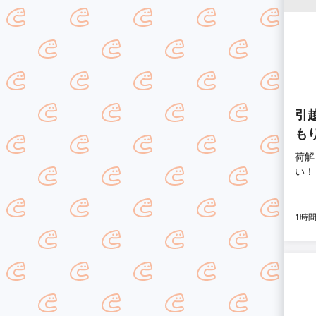
引
も
荷解
い！
1時