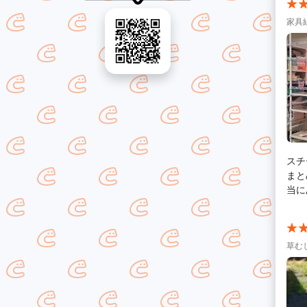
家具
スチ
まと
当に
草む