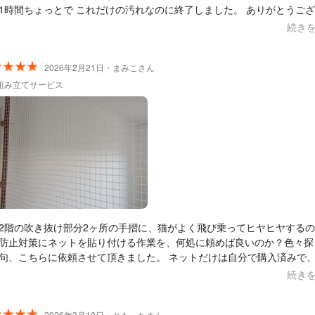
1時間ちょっとで これだけの汚れなのに終了しました。 ありがとうご
。
続き
2026年2月21日・まみこさん
組み立てサービス
2階の吹き抜け部分2ヶ所の手摺に、猫がよく飛び乗ってヒヤヒヤする
防止対策にネットを貼り付ける作業を、何処に頼めば良いのか？色々探
こちらに依頼させて頂きました。 ネットだけは自分で購入済みで、打ち
せに１度来て頂き現場を見て貰いお話をして、後日見積もりを送って頂
続き
の流れで行いました。 結果、頑丈で、見た目も綺麗で大満足です。こ
猫が乗っても安心です！打ち合わせ、作業に来られた店長の大友さんの
2026年3月19日・ともっちさん