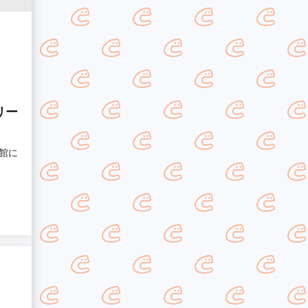
リー
館に