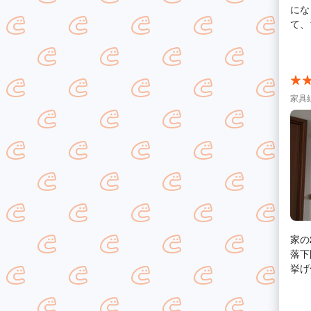
になり
て、
した
家具
家の
落下
挙げ句、
合わ
業日決定、