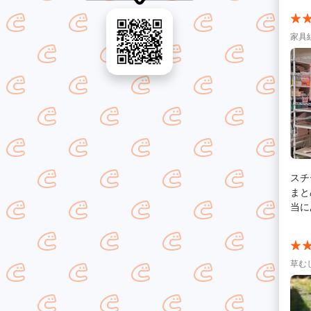
家具
スチ
まと
当に
草む