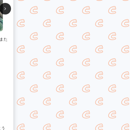
また
よう