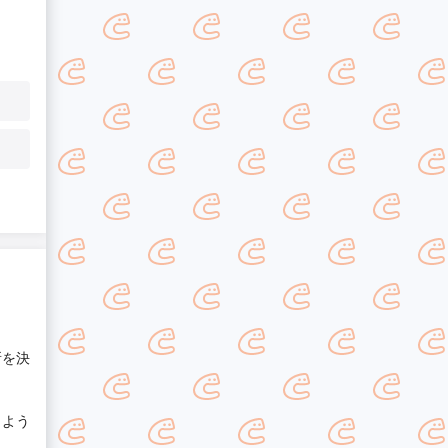
所を決
るよう