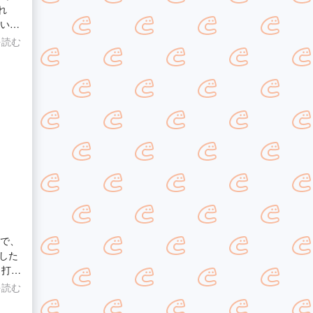
ざいま
を読む
ので、
した
き作
を読む