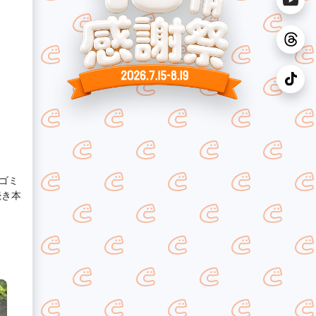
・ゴミ
続き本