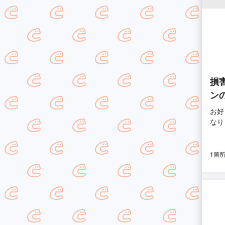
損
ン
お好
なり
1箇