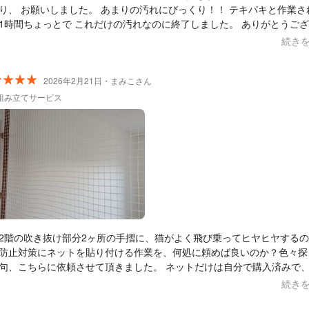
、 お願いしました。 あまりの汚れにびっくり！！ テキパキと作業され
1時間ちょっとで これだけの汚れなのに終了しました。 ありがとうご
。
続き
2026年2月21日・まみこさん
組み立てサービス
2階の吹き抜け部分2ヶ所の手摺に、猫がよく飛び乗ってヒヤヒヤする
防止対策にネットを貼り付ける作業を、何処に頼めば良いのか？色々探
こちらに依頼させて頂きました。 ネットだけは自分で購入済みで、打ち
せに１度来て頂き現場を見て貰いお話をして、後日見積もりを送って頂
続き
の流れで行いました。 結果、頑丈で、見た目も綺麗で大満足です。こ