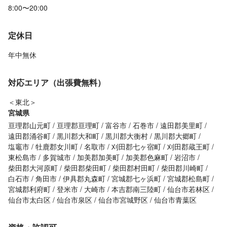
8:00〜20:00
定休日
年中無休
対応エリア（出張費無料）
＜東北＞
宮城県
亘理郡山元町
亘理郡亘理町
富谷市
石巻市
遠田郡美里町
遠田郡涌谷町
黒川郡大和町
黒川郡大衡村
黒川郡大郷町
塩竈市
牡鹿郡女川町
名取市
刈田郡七ヶ宿町
刈田郡蔵王町
東松島市
多賀城市
加美郡加美町
加美郡色麻町
岩沼市
柴田郡大河原町
柴田郡柴田町
柴田郡村田町
柴田郡川崎町
白石市
角田市
伊具郡丸森町
宮城郡七ヶ浜町
宮城郡松島町
宮城郡利府町
登米市
大崎市
本吉郡南三陸町
仙台市若林区
仙台市太白区
仙台市泉区
仙台市宮城野区
仙台市青葉区