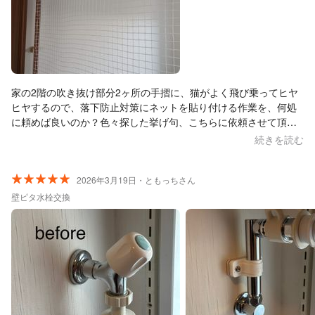
家の2階の吹き抜け部分2ヶ所の手摺に、猫がよく飛び乗ってヒヤ
ヒヤするので、落下防止対策にネットを貼り付ける作業を、何処
に頼めば良いのか？色々探した挙げ句、こちらに依頼させて頂き
ました。 ネットだけは自分で購入済みで、打ち合わせに１度来て
続きを読む
頂き現場を見て貰いお話をして、後日見積もりを送って頂き作業
日決定、の流れで行いました。 結果、頑丈で、見た目も綺麗で大
満足です。これで猫が乗っても安心です！打ち合わせ、作業に来
2026年3月19日・ともっちさん
られた店長の大友さんのお人柄も良くて、お話ししやすいし、と
壁ピタ水栓交換
ても丁寧な方です。最後に現場の掃除も綺麗にして頂いていまし
た。 又何か家の事で困り事があったら大友さんにお願いしたいと
思います。この度はどうもありがとうございました。