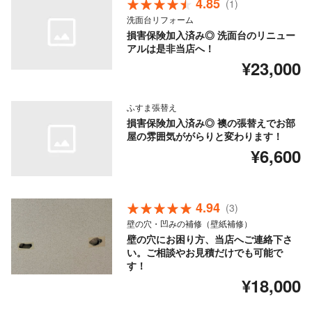
4.85
(1)
洗面台リフォーム
損害保険加入済み◎ 洗面台のリニュー
アルは是非当店へ！
¥23,000
ふすま張替え
損害保険加入済み◎ 襖の張替えでお部
屋の雰囲気ががらりと変わります！
¥6,600
4.94
(3)
壁の穴・凹みの補修（壁紙補修）
壁の穴にお困り方、当店へご連絡下さ
い。ご相談やお見積だけでも可能で
す！
¥18,000