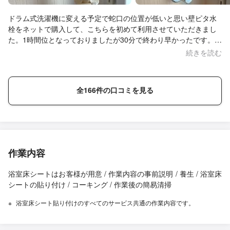
ドラム式洗濯機に変える予定で蛇口の位置が低いと思い壁ピタ水
栓をネットで購入して、こちらを初めて利用させていただきまし
た。1時間位となっておりましたが30分で終わり早かったです。そ
こまで古くない家だからかもしれませんが。動画とかあって、最
続きを読む
初自分でやろうと思ってたのですが水浸しになったら怖いと思っ
てお願いしましたが、やってもらって正解でした！女性には無理
です(´Д｀;)とても丁寧に作業していただき、ありがとうございま
全166件の口コミを見る
した♪
作業内容
浴室床シートはお客様が用意 / 作業内容の事前説明 / 養生 / 浴室床
シートの貼り付け / コーキング / 作業後の簡易清掃
浴室床シート貼り付けのすべてのサービス共通の作業内容です。