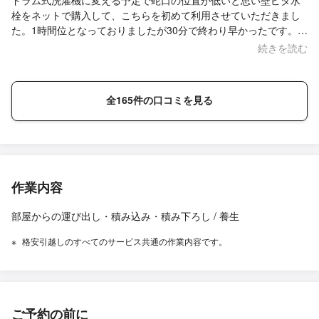
ドラム式洗濯機に変える予定で蛇口の位置が低いと思い壁ピタ水
栓をネットで購入して、こちらを初めて利用させていただきまし
た。1時間位となっておりましたが30分で終わり早かったです。そ
こまで古くない家だからかもしれませんが。動画とかあって、最
続きを読む
初自分でやろうと思ってたのですが水浸しになったら怖いと思っ
てお願いしましたが、やってもらって正解でした！女性には無理
です(´Д｀;)とても丁寧に作業していただき、ありがとうございま
全165件の口コミを見る
した♪
作業内容
部屋からの運び出し・積み込み・積み下ろし / 養生
格安引越しのすべてのサービス共通の作業内容です。
ご予約の前に