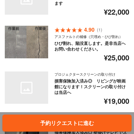
ます
¥22,000
4.90
(1)
アスファルトの補修（穴埋め・ひび割れ）
ひび割れ、陥没直します。是非当店へ
お問い合わせください。
¥25,000
プロジェクタースクリーンの取り付け
損害保険加入済み◎ リビングが映画
館になります！スクリーンの取り付け
は当店へ
¥19,000
4.86
(3)
予約リクエストに進む
壁掛けテレビの設置
損害保険加入済み◎ 壁掛けテレビでス