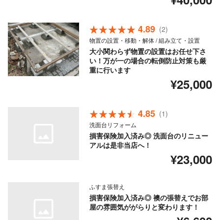
4.89
(2)
物置の設置・移動・解体 / 組み立て・設置
大小関わらず物置の設置はお任せ下さ
い！万が一の場合の転倒防止対策も厳
重に行います
¥25,000
4.85
(1)
洗面台リフォーム
損害保険加入済み◎ 洗面台のリニュー
アルは是非当店へ！
¥23,000
ふすま張替え
損害保険加入済み◎ 襖の張替えでお部
屋の雰囲気ががらりと変わります！