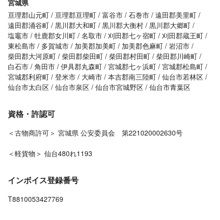
宮城県
亘理郡山元町
亘理郡亘理町
富谷市
石巻市
遠田郡美里町
遠田郡涌谷町
黒川郡大和町
黒川郡大衡村
黒川郡大郷町
塩竈市
牡鹿郡女川町
名取市
刈田郡七ヶ宿町
刈田郡蔵王町
東松島市
多賀城市
加美郡加美町
加美郡色麻町
岩沼市
柴田郡大河原町
柴田郡柴田町
柴田郡村田町
柴田郡川崎町
白石市
角田市
伊具郡丸森町
宮城郡七ヶ浜町
宮城郡松島町
宮城郡利府町
登米市
大崎市
本吉郡南三陸町
仙台市若林区
仙台市太白区
仙台市泉区
仙台市宮城野区
仙台市青葉区
資格・許認可
＜古物商許可＞ 宮城県 公安委員会 第221020002630号
＜軽貨物＞ 仙台480れ1193
インボイス登録番号
T8810053427769