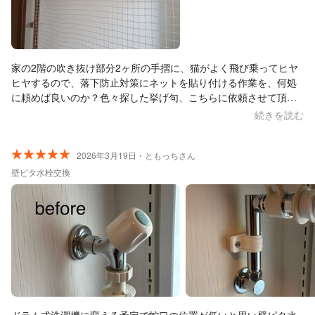
家の2階の吹き抜け部分2ヶ所の手摺に、猫がよく飛び乗ってヒヤ
ヒヤするので、落下防止対策にネットを貼り付ける作業を、何処
に頼めば良いのか？色々探した挙げ句、こちらに依頼させて頂き
ました。 ネットだけは自分で購入済みで、打ち合わせに１度来て
続きを読む
頂き現場を見て貰いお話をして、後日見積もりを送って頂き作業
日決定、の流れで行いました。 結果、頑丈で、見た目も綺麗で大
満足です。これで猫が乗っても安心です！打ち合わせ、作業に来
2026年3月19日・ともっちさん
られた店長の大友さんのお人柄も良くて、お話ししやすいし、と
壁ピタ水栓交換
ても丁寧な方です。最後に現場の掃除も綺麗にして頂いていまし
た。 又何か家の事で困り事があったら大友さんにお願いしたいと
思います。この度はどうもありがとうございました。