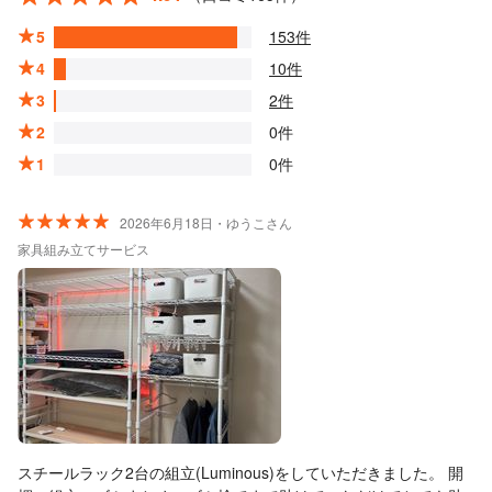
5
153件
4
10件
3
2件
2
0件
1
0件
2026年6月18日・ゆうこさん
家具組み立てサービス
スチールラック2台の組立(Luminous)をしていただきました。 開