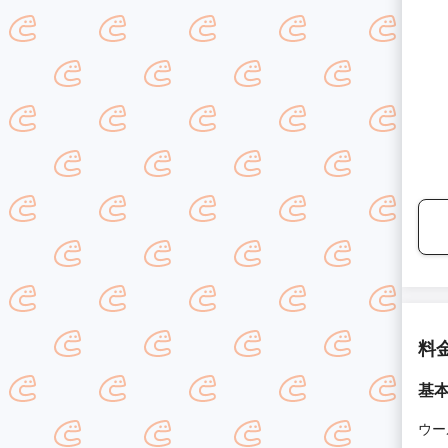
料
基
ウー