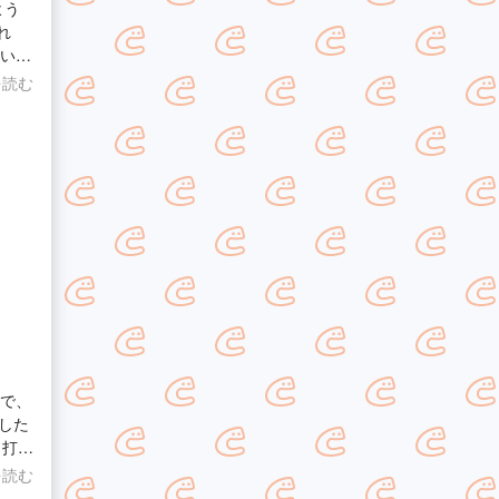
よう
ざいま
を読む
ので、
した
き作
を読む