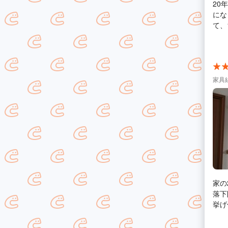
20
になり
て、
した
家具
家の
落下
挙げ句、
合わ
業日決定、