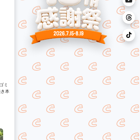
・ゴミ
続き本