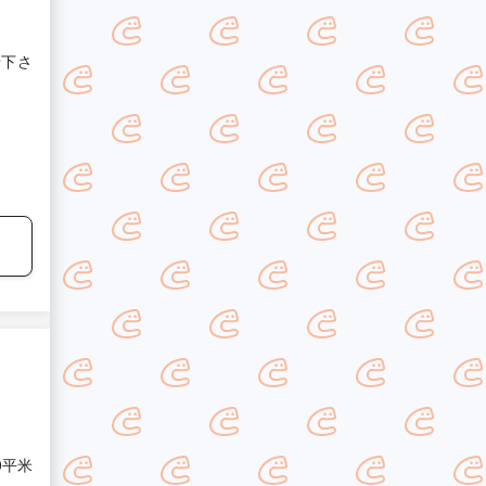
せ下さ
10平米