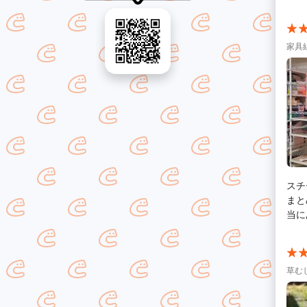
家具
スチ
まと
当に
草む