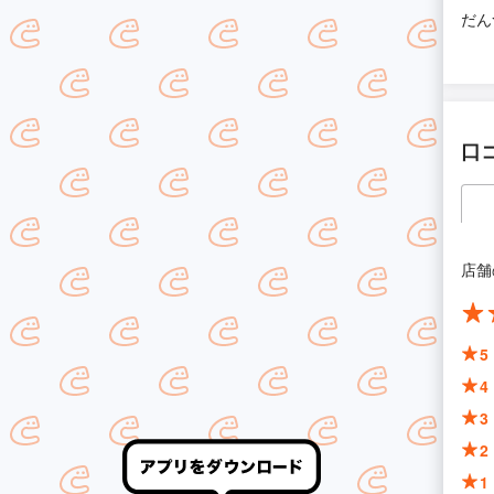
だん
口
店舗
5
4
3
2
1