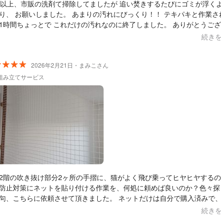
年以上、市販の洗剤て掃除してましたが 追い焚きするたびにゴミが浮く
、 お願いしました。 あまりの汚れにびっくり！！ テキパキと作業され
1時間ちょっとで これだけの汚れなのに終了しました。 ありがとうご
。
続き
2026年2月21日・まみこさん
組み立てサービス
2階の吹き抜け部分2ヶ所の手摺に、猫がよく飛び乗ってヒヤヒヤする
防止対策にネットを貼り付ける作業を、何処に頼めば良いのか？色々探
こちらに依頼させて頂きました。 ネットだけは自分で購入済みで、打ち
せに１度来て頂き現場を見て貰いお話をして、後日見積もりを送って頂
続き
の流れで行いました。 結果、頑丈で、見た目も綺麗で大満足です。こ