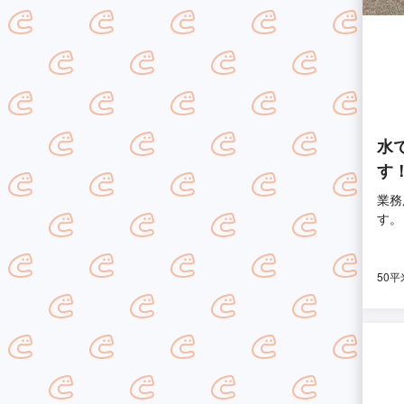
水
す
業務
す。
50平