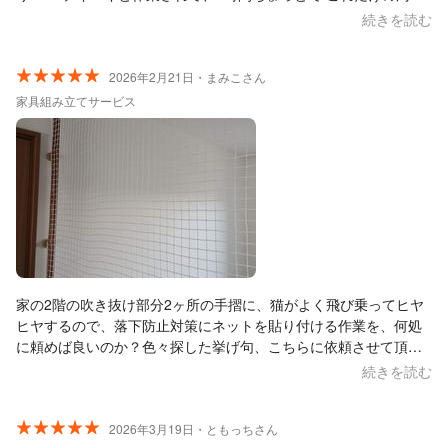
なのに終了しました。 ありがとうございました。
続きを読む
2026年2月21日・まみこさん
家具組み立てサービス
家の2階の吹き抜け部分2ヶ所の手摺に、猫がよく飛び乗ってヒヤ
ヒヤするので、落下防止対策にネットを貼り付ける作業を、何処
に頼めば良いのか？色々探した挙げ句、こちらに依頼させて頂き
ました。 ネットだけは自分で購入済みで、打ち合わせに１度来て
続きを読む
頂き現場を見て貰いお話をして、後日見積もりを送って頂き作業
日決定、の流れで行いました。 結果、頑丈で、見た目も綺麗で大
満足です。これで猫が乗っても安心です！打ち合わせ、作業に来
2026年3月19日・ともっちさん