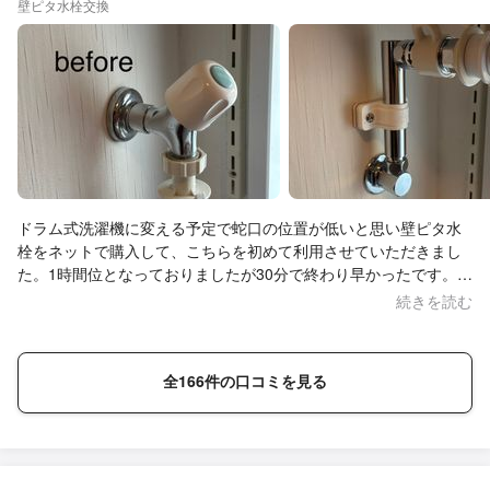
られた店長の大友さんのお人柄も良くて、お話ししやすいし、と
壁ピタ水栓交換
ても丁寧な方です。最後に現場の掃除も綺麗にして頂いていまし
た。 又何か家の事で困り事があったら大友さんにお願いしたいと
思います。この度はどうもありがとうございました。
ドラム式洗濯機に変える予定で蛇口の位置が低いと思い壁ピタ水
栓をネットで購入して、こちらを初めて利用させていただきまし
た。1時間位となっておりましたが30分で終わり早かったです。そ
こまで古くない家だからかもしれませんが。動画とかあって、最
続きを読む
初自分でやろうと思ってたのですが水浸しになったら怖いと思っ
てお願いしましたが、やってもらって正解でした！女性には無理
です(´Д｀;)とても丁寧に作業していただき、ありがとうございま
全166件の口コミを見る
した♪