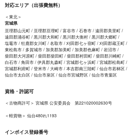
対応エリア（出張費無料）
＜東北＞
宮城県
亘理郡山元町
亘理郡亘理町
富谷市
石巻市
遠田郡美里町
遠田郡涌谷町
黒川郡大和町
黒川郡大衡村
黒川郡大郷町
塩竈市
牡鹿郡女川町
名取市
刈田郡七ヶ宿町
刈田郡蔵王町
東松島市
多賀城市
加美郡加美町
加美郡色麻町
岩沼市
柴田郡大河原町
柴田郡柴田町
柴田郡村田町
柴田郡川崎町
白石市
角田市
伊具郡丸森町
宮城郡七ヶ浜町
宮城郡松島町
宮城郡利府町
登米市
大崎市
本吉郡南三陸町
仙台市若林区
仙台市太白区
仙台市泉区
仙台市宮城野区
仙台市青葉区
資格・許認可
＜古物商許可＞ 宮城県 公安委員会 第221020002630号
＜軽貨物＞ 仙台480れ1193
インボイス登録番号