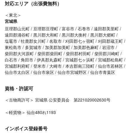
対応エリア（出張費無料）
＜東北＞
宮城県
亘理郡山元町
亘理郡亘理町
富谷市
石巻市
遠田郡美里町
遠田郡涌谷町
黒川郡大和町
黒川郡大衡村
黒川郡大郷町
塩竈市
牡鹿郡女川町
名取市
刈田郡七ヶ宿町
刈田郡蔵王町
東松島市
多賀城市
加美郡加美町
加美郡色麻町
岩沼市
柴田郡大河原町
柴田郡柴田町
柴田郡村田町
柴田郡川崎町
白石市
角田市
伊具郡丸森町
宮城郡七ヶ浜町
宮城郡松島町
宮城郡利府町
登米市
大崎市
本吉郡南三陸町
仙台市若林区
仙台市太白区
仙台市泉区
仙台市宮城野区
仙台市青葉区
資格・許認可
＜古物商許可＞ 宮城県 公安委員会 第221020002630号
＜軽貨物＞ 仙台480れ1193
インボイス登録番号