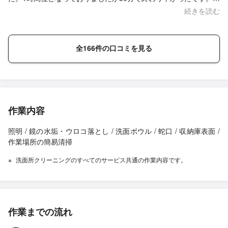
こまで古くない家だからかもしれませんが。動画とかあって、最
続きを読む
初自分でやろうと思ってたのですが水浸しになったら怖いと思っ
てお願いしましたが、やってもらって正解でした！女性には無理
です(´Д｀;)とても丁寧に作業していただき、ありがとうございま
全166件の口コミを見る
した♪
作業内容
照明 / 鏡の水垢・ウロコ落とし / 洗面ボウル / 蛇口 / 収納庫表面 /
作業場所の簡易清掃
洗面所クリーニングのすべてのサービス共通の作業内容です。
作業までの流れ