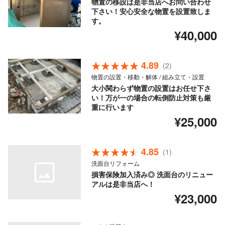
物置の移設は是非当店へお問い合わせ
下さい！安心安全な物置を設置致しま
す。
¥40,000
4.89
(2)
物置の設置・移動・解体 / 組み立て・設置
大小関わらず物置の設置はお任せ下さ
い！万が一の場合の転倒防止対策も厳
重に行います
¥25,000
4.85
(1)
洗面台リフォーム
損害保険加入済み◎ 洗面台のリニュー
アルは是非当店へ！
¥23,000