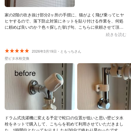
家の2階の吹き抜け部分2ヶ所の手摺に、猫がよく飛び乗ってヒヤ
ヒヤするので、落下防止対策にネットを貼り付ける作業を、何処
に頼めば良いのか？色々探した挙げ句、こちらに依頼させて頂き
ました。 ネットだけは自分で購入済みで、打ち合わせに１度来て
続きを読む
頂き現場を見て貰いお話をして、後日見積もりを送って頂き作業
日決定、の流れで行いました。 結果、頑丈で、見た目も綺麗で大
満足です。これで猫が乗っても安心です！打ち合わせ、作業に来
2026年3月19日・ともっちさん
られた店長の大友さんのお人柄も良くて、お話ししやすいし、と
壁ピタ水栓交換
ても丁寧な方です。最後に現場の掃除も綺麗にして頂いていまし
た。 又何か家の事で困り事があったら大友さんにお願いしたいと
思います。この度はどうもありがとうございました。
ドラム式洗濯機に変える予定で蛇口の位置が低いと思い壁ピタ水
栓をネットで購入して、こちらを初めて利用させていただきまし
た。1時間位となっておりましたが30分で終わり早かったです。そ