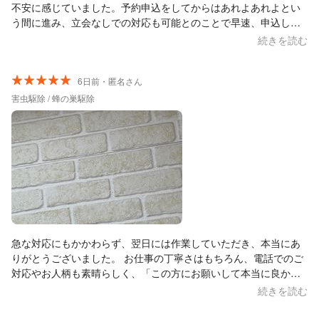
不安に感じていました。予約申込をしてからはあれよあれよとい
う間に進み、立会なしでの対応も可能とのことで早速、申込した
翌日にも対応いただけるとのことではありましたが、立会せずに
続きを読む
任せてしまっていいものか、正直悩みました。ですが、こちらか
らの対応の仕方など細かい質問にも真摯かつ迅速に答えていただ
いたことから、思い切って作業をお願いしました。 その結果、作
6日前・匿名さん
業当日は現地の到着連絡や作業前後の状況報告などをこまめにし
害虫駆除 / 蜂の巣駆除
ていただいたうえ、その晩には戻り蜂の対応や今後の予防策につ
いても丁寧にアドバイスを頂きましたので、本当に助かりまし
た。空家でなかなか立会に行くだけでも時間と労力がかかる身に
とっては本当に助かりました。また何かあればお願いしたいと思
います。
急な対応にもかかわらず、翌日には作業していただき、本当にあ
りがとうございました。 お仕事の丁寧さはもちろん、電話でのご
対応やお人柄も素晴らしく、「この方にお願いして本当に良かっ
た」と心から思いました。 今後また何かあった際に、「安心して
続きを読む
お願いできる方がいる」と思える、とても心強い存在です。ぜひ
またお願いしたいと思います。