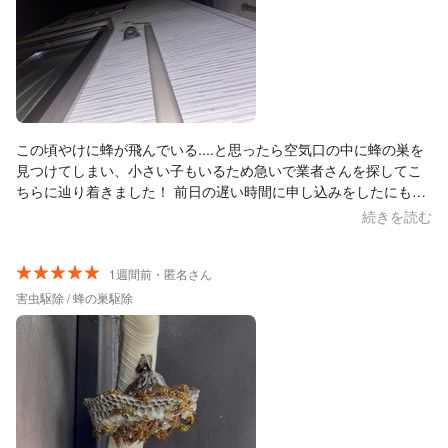
この頃やけに蜂が飛んでいる....と思ったら空気口の中に蜂の巣を
見つけてしまい、小さい子もいるため急いで業者さんを探してこ
ちらに辿り着きました！ 前日の遅い時間に申し込みをしたにも関
わらず、お返事も早く急遽翌日にご対応いただき大変有り難かっ
続きを読む
たです！！！ 作業もスピーディーなうえ、ご説明も丁寧で大満足
でした^_^ 蜂は大の苦手で恐ろし過ぎるのですが、強い味方がで
きて安心です...(T ^ T) 来年からの対策しっかり頑張ります！！ 迅
1週間前・匿名さん
速にご対応いただき、本当にありがとうございました！！
害虫駆除 / 蜂の巣駆除