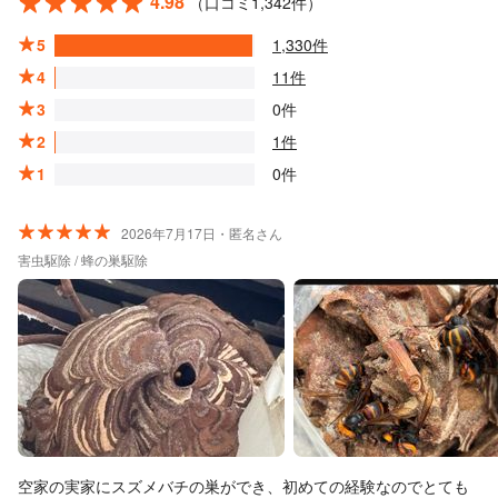
4.98
（口コミ1,342件）
5
1,330件
4
11件
3
0件
2
1件
1
0件
2026年7月17日・匿名さん
害虫駆除 / 蜂の巣駆除
空家の実家にスズメバチの巣ができ、初めての経験なのでとても