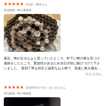
6日前・匿名さん
害虫駆除 / 蜂の巣駆除
最近、蜂が出るなぁと思っていたところ、軒下に蜂の巣を見つけ
連絡をしたところ、緊急性があるため当日夕刻に駆けつけて下さ
いました。 親切丁寧な対応と誠実なお人柄で、迅速に巣を撤去し
て下さいました。蜂に対する今後の対策や、今後巣が出来辛い薬
続きを読む
剤の散布などご対応いただきました。 とても助かりました。あり
がとうございました！
2026年6月17日・ぎりぎりさん
害虫駆除 / 蜂の巣駆除