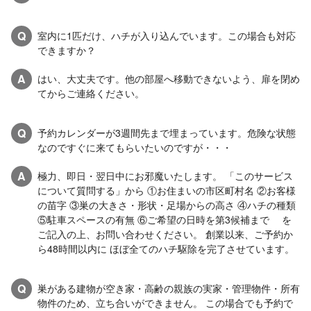
Q
室内に1匹だけ、ハチが入り込んでいます。この場合も対応
できますか？
A
はい、大丈夫です。他の部屋へ移動できないよう、扉を閉め
てからご連絡ください。
Q
予約カレンダーが3週間先まで埋まっています。危険な状態
なのですぐに来てもらいたいのですが・・・
A
極力、即日・翌日中にお邪魔いたします。 「このサービス
について質問する」から ①お住まいの市区町村名 ②お客様
の苗字 ③巣の大きさ・形状・足場からの高さ ④ハチの種類
⑤駐車スペースの有無 ⑥ご希望の日時を第3候補まで を
ご記入の上、お問い合わせください。 創業以来、ご予約か
ら48時間以内に ほぼ全てのハチ駆除を完了させています。
Q
巣がある建物が空き家・高齢の親族の実家・管理物件・所有
物件のため、立ち合いができません。 この場合でも予約で