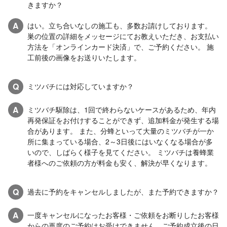
きますか？
A
はい。立ち合いなしの施工も、多数お請けしております。
巣の位置の詳細をメッセージにてお教えいただき、お支払い
方法を「オンラインカード決済」で、ご予約ください。 施
工前後の画像をお送りいたします。
Q
ミツバチには対応していますか？
A
ミツバチ駆除は、1回で終わらないケースがあるため、年内
再発保証をお付けすることができず、追加料金が発生する場
合があります。 また、分蜂といって大量のミツバチが一か
所に集まっている場合、2～3日後にはいなくなる場合が多
いので、しばらく様子を見てください。 ミツバチは養蜂業
者様へのご依頼の方が料金も安く、解決が早くなります。
Q
過去に予約をキャンセルしましたが、また予約できますか？
A
一度キャンセルになったお客様・ご依頼をお断りしたお客様
からの再度のご予約はお受けできません。ご予約成立後の日