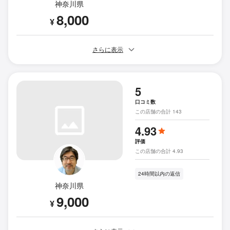
神奈川県
8,000
¥
さらに表示
5
口コミ数
この店舗の合計 143
4.93
評価
この店舗の合計 4.93
24時間以内の返信
神奈川県
9,000
¥