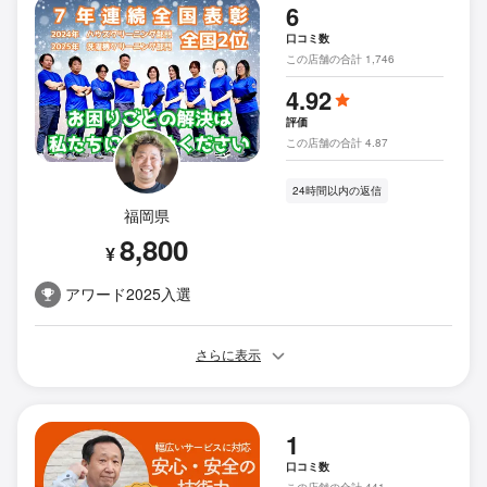
6
口コミ数
この店舗の合計 1,746
4.92
評価
この店舗の合計 4.87
24時間以内の返信
福岡県
8,800
¥
アワード2025入選
さらに表示
1
口コミ数
この店舗の合計 441