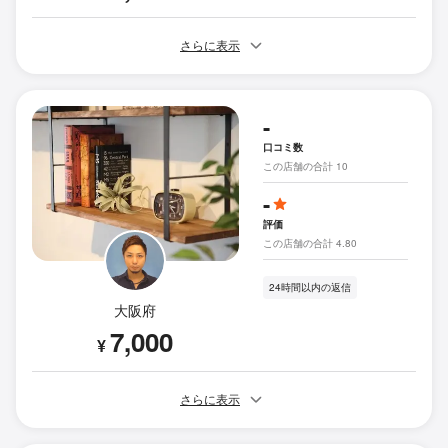
さらに表示
-
口コミ数
この店舗の合計 10
-
評価
この店舗の合計 4.80
24時間以内の返信
大阪府
7,000
¥
さらに表示