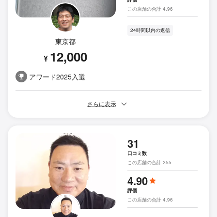
この店舗の合計 4.96
24時間以内の返信
東京都
12,000
¥
アワード2025入選
さらに表示
31
口コミ数
この店舗の合計 255
4.90
評価
この店舗の合計 4.96