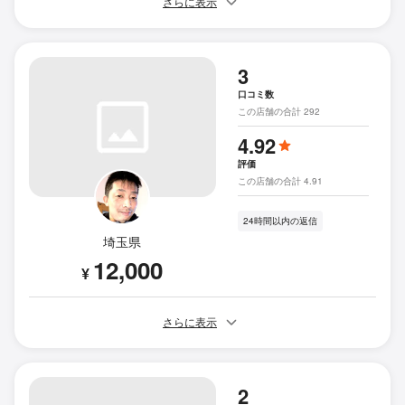
さらに表示
3
口コミ数
この店舗の合計 292
4.92
評価
この店舗の合計 4.91
24時間以内の返信
埼玉県
12,000
¥
さらに表示
2