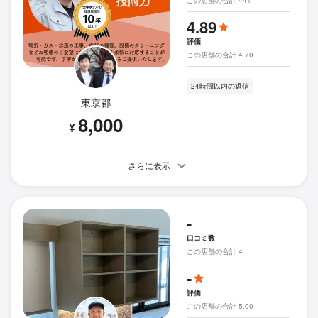
4.89
評価
この店舗の合計 4.70
24時間以内の返信
東京都
8,000
¥
さらに表示
-
口コミ数
この店舗の合計 4
-
評価
この店舗の合計 5.00