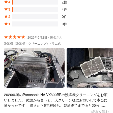
4
7件
3
4件
2
0件
1
0件
2026年6月2日・匿名さん
洗濯機（洗濯槽）クリーニング / ドラム式
2020年製のPanasonic NA-VX800BRの洗濯機クリーニングをお願
いしました。 結論から言うと、天クリーン様にお願いして本当に
良かったです！ 購入から6年程経ち、乾燥終了まであと35分…に
なってから2時間程かかるようになったことがきっかけで依頼しま
続きを読む