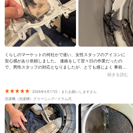
くらしのマーケットの何社かで迷い、女性スタッフのアイコンに
安心感があり依頼しました。 連絡をして翌々日の作業だったの
で、男性スタッフの対応となりましたが、とても感じよく 事前の
作業説明がわかりやすく、解体してからの洗浄も丁寧でした。 作
続きを読む
業途中のヘドロのような付着物を見てげんなり…終了後に洗濯機
を見てもピカピカに仕上がって大満足です。 また3年後にお願い
します。 ありがとうございました。
2026年4月17日・またお願いしますさん
洗濯機（洗濯槽）クリーニング / ドラム式