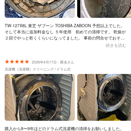
TW-127X8L 東芝 ザブーン TOSHIBA ZABOON 予想以上でした。
そして本当に追加料金なし ５年使用 初めての清掃です。 乾燥が
２回でやっと乾くくらいになってました。 事前の問合せでおそら
くヒートポンプの詰まりが原因と思われるとのことで、ヒートポ
続きを読む
ンプ周りの清掃が出来るか確認していました。 他社では追加料金
やそもそも作業不可のところが多かったですが、東芝でも受注し
てくれました！ 結構東芝不可の企業は多いですね。 作業はとても
2026年4月17日・匿名さん
丁寧。 分解前に流れや気になるところの案内。 分解後に画像のよ
洗濯機（洗濯槽）クリーニング / ドラム式
うな主な原因と清掃前の状況説明 そこから清掃 清掃後のキレイに
なった状況説明 組立後の試運転 と素人にも分かりやすかったで
す。 汚れはうっすら詰まっているというより、薄掛け布団くらい
ホコリが積み重なっていたレベルで、そりゃ乾かないわという感
じてした。 良かったのは 風呂場で掃除をしますが、排水フィルタ
ーの掃除やホコリだらけの床もスッキリキレイにしてくれまし
た！ 外回りも汚れているつもりはなかったのですがピカピカに。
こんなに汚れてたのか。。 あとは今後の使用方法アドバイス 洗濯
使用後は軽く乾燥することや、柔軟剤はナシか少なめだといいと
購入から8〜9年ほどのドラム式洗濯機の清掃をお願いしました。
のこと。 どうやら３年に１回は分解清掃やった方がトータル安く