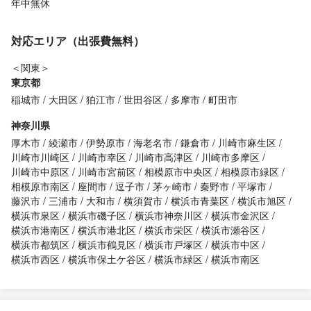
年中無休
対応エリア（出張費無料）
＜関東＞
東京都
稲城市
大田区
狛江市
世田谷区
多摩市
町田市
神奈川県
厚木市
綾瀬市
伊勢原市
海老名市
鎌倉市
川崎市麻生区
川崎市川崎区
川崎市幸区
川崎市高津区
川崎市多摩区
川崎市中原区
川崎市宮前区
相模原市中央区
相模原市緑区
相模原市南区
座間市
逗子市
茅ヶ崎市
秦野市
平塚市
藤沢市
三浦市
大和市
横須賀市
横浜市青葉区
横浜市旭区
横浜市泉区
横浜市磯子区
横浜市神奈川区
横浜市金沢区
横浜市港南区
横浜市港北区
横浜市栄区
横浜市瀬谷区
横浜市都筑区
横浜市鶴見区
横浜市戸塚区
横浜市中区
横浜市西区
横浜市保土ケ谷区
横浜市緑区
横浜市南区