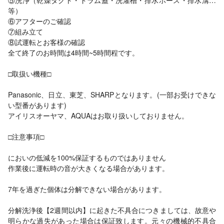
⑤洗浄（乾燥ダクト・ドラム蓋・洗濯槽・排水ホース・排水溝…
等）
⑥アフターのご確認
⑦組み立て
⑧試運転とお客様の確認
全て終了のお時間は4時間~5時間程です。
□取扱い機種□
Panasonic、日立、東芝、SHARPとなります。(一部お受けできな
い型番があります)
アイリスオーヤマ、AQUAはお取り扱いしておりません。
□注意事項□
においの低減を100%保証するものではありません
作業後に運転時の音が大きくなる場合があります。
7年を過ぎた個体は分解できない場合があります。
分解洗浄後【2週間以内】に起きた不具合につきましては、故意や
明らかな過失があった場合は保証致します。元々の機械的不具合