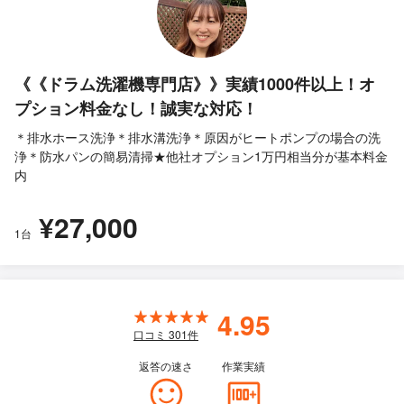
《《ドラム洗濯機専門店》》実績1000件以上！オ
プション料金なし！誠実な対応！
＊排水ホース洗浄＊排水溝洗浄＊原因がヒートポンプの場合の洗
浄＊防水パンの簡易清掃★他社オプション1万円相当分が基本料金
内
¥27,000
1台
4.95
口コミ
301
件
返答の速さ
作業実績