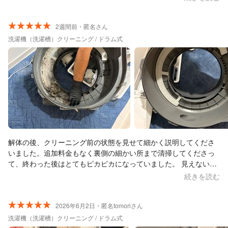
した。 お申込み時から当日まで、メッセージも対面でも終始丁寧
なご対応でした。 乾燥不良の原因として考えられることや、今後
のお手入れの仕方も教えていただきました。 初めての洗濯機クリ
2週間前・匿名さん
ーニングだったこともあり、ドラム部分だけではなくヒートポン
洗濯機（洗濯槽）クリーニング / ドラム式
プ部分も清掃してくださったので、5時間程かかってしまって申し
訳なかったです… ご対応いただいてから1週間程経ちましたが、
スタート時の時間通りに終わる(短縮されることもある)ことに感動
しています！ ヒートポンプ部分が心配でしたが、今のところ乾燥
も問題ないです。 梅雨に入る前のこのタイミングで、すぐにご対
応いただけて大変助かりました。 ありがとうございます！ 清掃後
のキレイさに感動して写真を撮り忘れましたが、このくらい埃ま
みれでも復活しました！と伝わるように、清掃前の写真を添付さ
せていただきます。 またの機会も、よろしくお願いいたします！
解体の後、クリーニング前の状態を見せて細かく説明してくださ
いました。追加料金もなく裏側の細かい所まで清掃してくださっ
て、終わった後はとてもピカピカになっていました。 見えないと
ころに布が挟まっていたり、埃が沢山溜まっていたので、今回ク
続きを読む
リーニングしていただいて本当に良かったです。今後も、定期的
にお願いしたいと思います。
2026年6月2日・匿名tomoriさん
洗濯機（洗濯槽）クリーニング / ドラム式