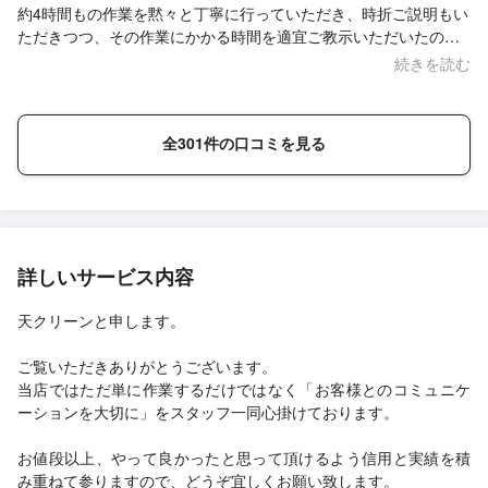
約4時間もの作業を黙々と丁寧に行っていただき、時折ご説明もい
済むようです。 確かに乾燥２回転よりは安いですよね。 また３年
ただきつつ、その作業にかかる時間を適宜ご教示いただいたの
以内にお願いしたいと思います！ 東芝 お探しの方は特にオスス
で、こちらも安心してお任せできました。また、ヒートポンプな
続きを読む
メです！
ど中の部品に経年劣化が見られたものの、臨機応変にご対応いた
だけました。おかげさまで新品同様ピッカピカ！3時間20分で完了
と表示された乾燥込みの洗濯も、2時間半でホカホカに仕上がり、
全301件の口コミを見る
大変驚きました。毎日酷使している洗濯機ですので、また定期的
に清掃を依頼したいなと思いました。ありがとうございました！
詳しいサービス内容
天クリーンと申します。
ご覧いただきありがとうございます。
当店ではただ単に作業するだけではなく「お客様とのコミュニケ
ーションを大切に」をスタッフ一同心掛けております。
お値段以上、やって良かったと思って頂けるよう信用と実績を積
み重ねて参りますので、どうぞ宜しくお願い致します。